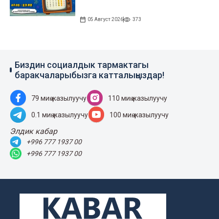
05 Август 2026
373
Биздин социалдык тармактагы
баракчаларыбызга катталыңыздар!
79 миң жазылуучу
110 миң жазылуучу
0.1 миң жазылуучу
100 миң жазылуучу
Элдик кабар
+996 777 1937 00
+996 777 1937 00