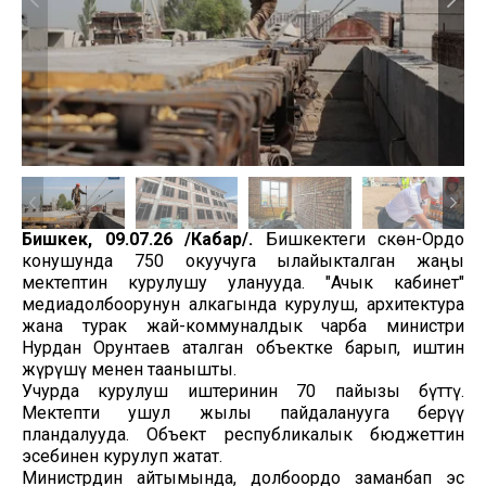
Бишкек, 09.07.26 /Кабар/.
Бишкектеги Өскөн-Ордо
конушунда 750 окуучуга ылайыкталган жаңы
мектептин курулушу уланууда. "Ачык кабинет"
медиадолбоорунун алкагында курулуш, архитектура
жана турак жай-коммуналдык чарба министри
Нурдан Орунтаев аталган объектке барып, иштин
жүрүшү менен таанышты.
Учурда курулуш иштеринин 70 пайызы бүттү.
Мектепти ушул жылы пайдаланууга берүү
пландалууда. Объект республикалык бюджеттин
эсебинен курулуп жатат.
Министрдин айтымында, долбоордо заманбап эс