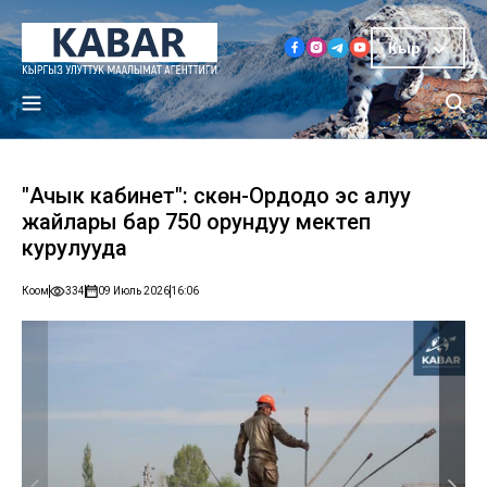
Кыр
"Ачык кабинет": Өскөн-Ордодо эс алуу
жайлары бар 750 орундуу мектеп
курулууда
Коом
334
09 Июль 2026
16:06