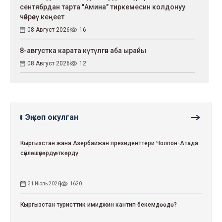
сентябрдан тарта "Амина" тиркемесин колдонуу
чөйрөсү кеңеет
08 Август 2026
16
8-августка карата күтүлгөн аба ырайы
08 Август 2026
12
Эң көп окулган
Кыргызстан жана Азербайжан президенттери Чолпон-Атада
сүйлөшүүлөрдү өткөрдү
31 Июль 2026
1620
Кыргызстан туристтик имиджин кантип бекемдөөдө?