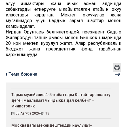
алуу аймактары жана ачык асман алдында
сабактарды өткөрүүгө ылайыкталган атайын окуу
класстары каралган. Мектеп окуучулар жана
мугалимдер үчүн бардык зарыл шарттар менен
камсыздалат.
Нурдан Орунтаев белгилегендей, президент Садыр
Жапаровдун тапшырмасы менен Бишкек шаарында
20 ири мектеп курулуп жатат. Алар республикалык
бюджет жана президенттик фонд тарабынан
каржыланууда.
Тема боюнча
Тарых музейинин 4-5-кабаттары Кытай тарапка өттү
деген маалымат чындыкка дал келбейт –
министрлик
08 Август 2026
13
Москвадагы мекендештердин көңүлүнө: 1-