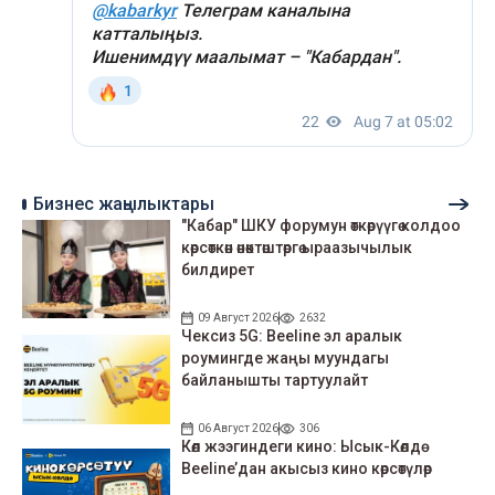
Бизнес жаңылыктары
"Кабар" ШКУ форумун өткөрүүгө колдоо
көрсөткөн өнөктөштөргө ыраазычылык
билдирет
09 Август 2026
2632
Чексиз 5G: Beeline эл аралык
роумингде жаңы муундагы
байланышты тартуулайт
06 Август 2026
306
Көл жээгиндеги кино: Ысык-Көлдө
Beeline’дан акысыз кино көрсөтүлөр