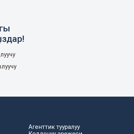
агы
ыздар!
луучу
ылуучу
Агенттик тууралуу
Колдонуу эрежеси