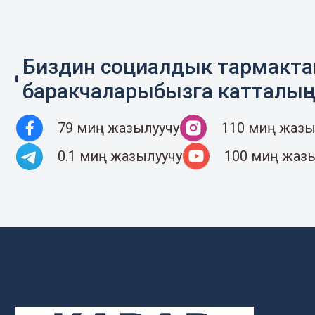
Биздин социалдык тармакт
баракчаларыбызга катталың
79 миң жазылуучу
110 миң жазы
0.1 миң жазылуучу
100 миң жаз