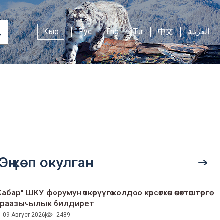
Кыр
Рус
Eng
Tur
中文
العربية
Эң көп окулган
Кабар" ШКУ форумун өткөрүүгө колдоо көрсөткөн өнөктөштөргө
раазычылык билдирет
09 Август 2026
2489