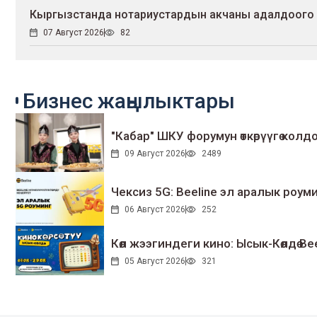
Кыргызстанда нотариустардын акчаны адалдоого кар
07 Август 2026
82
Бизнес жаңылыктары
"Кабар" ШКУ форумун өткөрүүгө колдо
09 Август 2026
2489
Чексиз 5G: Beeline эл аралык ро
06 Август 2026
252
Көл жээгиндеги кино: Ысык-Көлдө Bee
05 Август 2026
321