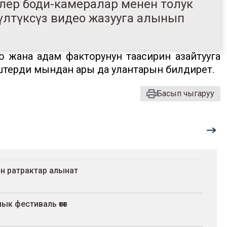
ерлер боди-камералар менен толук
згүлтүксүз видео жазууга алынып
 жана адам факторунун таасирин азайтууга
штерди мындан ары да улантарын билдирет.
Басып чыгаруу
ан ратрактар алынат
к фестиваль өтөт