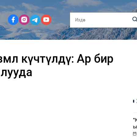
өмөл күчөтүлдү: Ар бир
лууда
"
ы