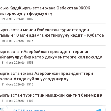
сык-Көлдө Кыргызстан жана Өзбекстан ЖОЖ
екторлорунун форуму өттү
29 Июль 2026
1882
ыргызстан менен Өзбекстан туристтердин
гымын 10 млн адамга жеткирүүнү көздөйт – Кубатов
30 Июль 2026
1615
ыргызстан-Азербайжан президенттеринин
үйлөшүүлөрү: бир катар документтерге кол коюлду
31 Июль 2026
1558
ыргызстан жана Азербайжан президенттери
олпон-Атада сүйлөшүүлөрдү өткөрдү
31 Июль 2026
1516
ыргызстан туристтик имиджин кантип бекемдөөдө?
31 Июль 2026
1407