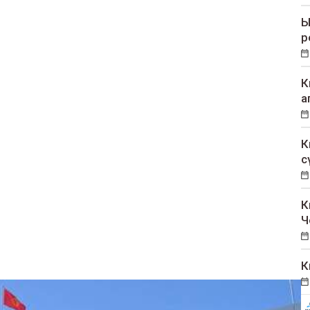
Ы
р
К
а
К
с
К
Ч
К