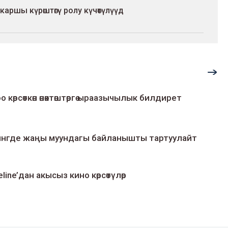
шы күрөштөгү ролу күчөтүлүүдө
о көрсөткөн өнөктөштөргө ыраазычылык билдирет
умингде жаңы муундагы байланышты тартуулайт
line’дан акысыз кино көрсөтүлөр