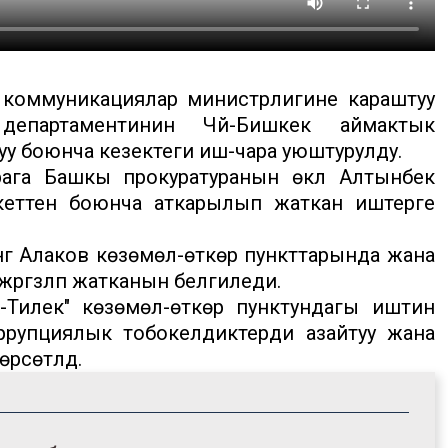
 коммуникациялар министрлигине караштуу
департаментинин Чүй-Бишкек аймактык
 боюнча кезектеги иш-чара уюштурулду.
га Башкы прокуратуранын өкүлү Алтынбек
еттенүү боюнча аткарылып жаткан иштерге
 Алаков көзөмөл-өткөрүү пункттарында жана
з жүргүзүлүп жатканын белгиледи.
Тилек" көзөмөл-өткөрүү пунктундагы иштин
ррупциялык тобокелдиктерди азайтуу жана
сөтүлдү.