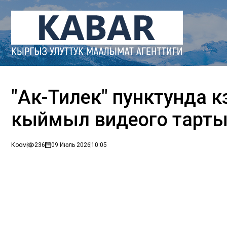
"Ак-Тилек" пунктунда көз
кыймыл видеого тарты
Коом
236
09 Июль 2026
10:05