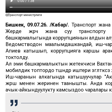
Транспорт министрлиги
Бишкек, 09.07.26. /Кабар/.
Транспорт жана
Жерде жүрүүчү жана суу транспорту 
башкармалыгында коррупциянын алдын алуу
Ведомстводон маалымдашкандай, иш-чара
Апиев катышып, коррупцияга каршы арак
токтолду.
Ал эми башкармалыктын жетекчиси Вахтанг
мобилдик топтордо түшүндүрүү иштери үзгүлтүксү
Иш-чаранын алкагында катышуучулар "Ак-
жүрүшү менен жеринен таанышты. Анда ко
ачык-айкындуулукту камсыздоо чаралары көр