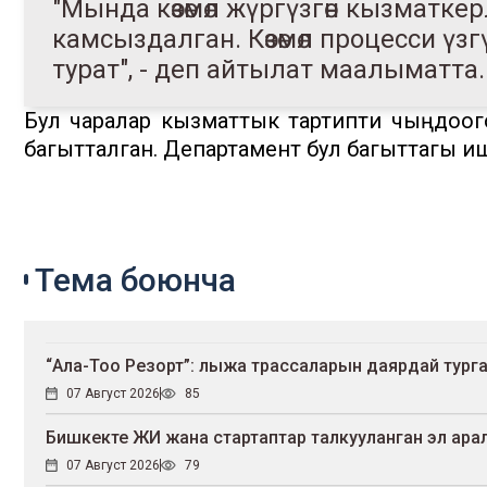
"Мында көзөмөл жүргүзгөн кызматк
камсыздалган. Көзөмөл процесси ү
турат", - деп айтылат маалыматта.
Бул чаралар кызматтык тартипти чыңдоого
багытталган. Департамент бул багыттагы и
Тема боюнча
“Ала-Тоо Резорт”: лыжа трассаларын даярдай тург
07 Август 2026
85
Бишкекте ЖИ жана стартаптар талкууланган эл аралы
07 Август 2026
79