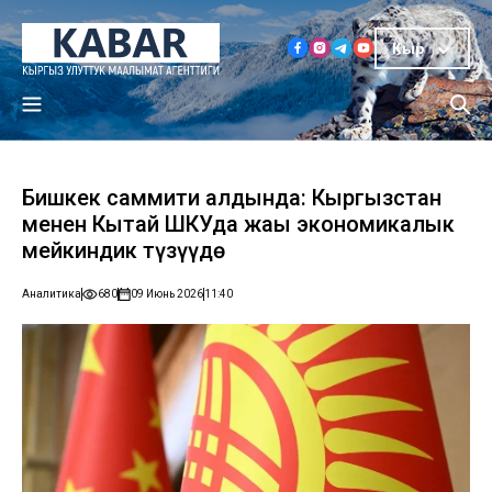
Кыр
Бишкек саммити алдында: Кыргызстан
менен Кытай ШКУда жаңы экономикалык
мейкиндик түзүүдө
Аналитика
680
09 Июнь 2026
11:40