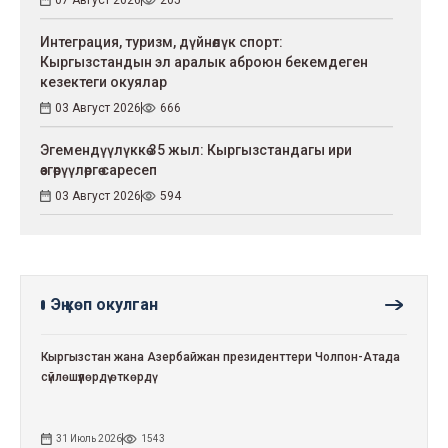
Интеграция, туризм, дүйнөлүк спорт:
Кыргызстандын эл аралык аброюн бекемдеген
кезектеги окуялар
03 Август 2026
666
Эгемендүүлүккө 35 жыл: Кыргызстандагы ири
өзгөрүүлөргө саресеп
03 Август 2026
594
Эң көп окулган
Кыргызстан жана Азербайжан президенттери Чолпон-Атада
сүйлөшүүлөрдү өткөрдү
31 Июль 2026
1543