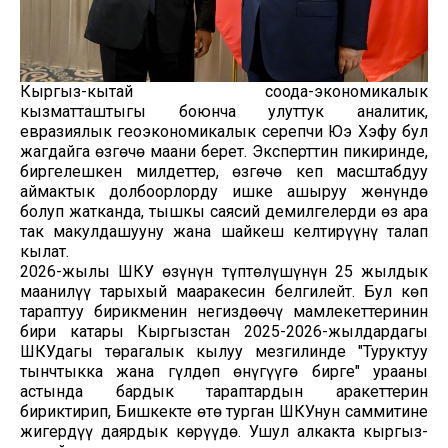
Кыргыз-кытай соода-экономикалык
кызматташтыгы боюнча улуттук аналитик,
евразиялык геоэкономикалык серепчи Юэ Хэфу бул
жагдайга өзгөчө маани берет. Эксперттин пикиринде,
биргелешкен милдеттер, өзгөчө кеп масштабдуу
аймактык долбоорлорду ишке ашыруу жөнүндө
болуп жатканда, тышкы саясий демилгелерди өз ара
так макулдашууну жана шайкеш келтирүүнү талап
кылат.
2026-жылы ШКУ өзүнүн түптөлүшүнүн 25 жылдык
маанилүү тарыхый мааракесин белгилейт. Бул көп
тараптуу бирикменин негиздөөчү мамлекеттеринин
бири катары Кыргызстан 2025-2026-жылдардагы
ШКУдагы төрагалык кылуу мезгилинде "Туруктуу
тынчтыкка жана гүлдөп өнүгүүгө бирге" урааны
астында бардык тараптардын аракеттерин
бириктирип, Бишкекте өтө турган ШКУнун саммитине
жигердүү даярдык көрүүдө. Ушул алкакта кыргыз-