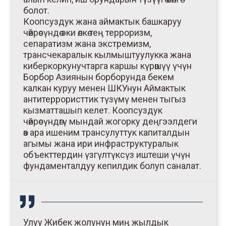
болот.
Коопсуздук жана аймактык башкаруу
чөйрөсүндө эки өлкө тең терроризм,
сепаратизм жана экстремизм,
трансчекаралык кылмыштуулукка жана
киберкоркунучтарга каршы күрөшүү үчүн
Борбор Азиянын борборунда бекем
калкан куруу менен ШКУнун Аймактык
антитеррористтик түзүмү менен тыгыз
кызматташып келет. Коопсуздук
чөйрөсүндөгү мындай жогорку деңгээлдеги
өз ара ишеним трансулуттук капиталдын
агымы жана ири инфраструктуралык
объекттердин үзгүлтүксүз иштеши үчүн
фундаменталдуу кепилдик болуп саналат.
Улуу Жибек жолунун миң жылдык