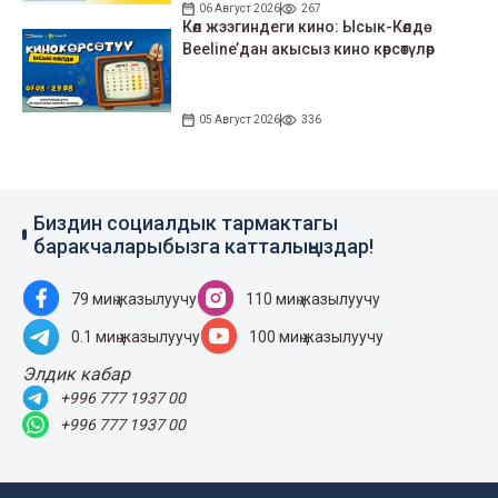
06 Август 2026
267
Көл жээгиндеги кино: Ысык-Көлдө
Beeline’дан акысыз кино көрсөтүлөр
05 Август 2026
336
Биздин социалдык тармактагы
баракчаларыбызга катталыңыздар!
79 миң жазылуучу
110 миң жазылуучу
0.1 миң жазылуучу
100 миң жазылуучу
Элдик кабар
+996 777 1937 00
+996 777 1937 00