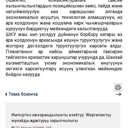
Ошентип, конъюнктуралык саясий
кызыкчылыктардын позициясынан эмес, пайда жана
натыйжалуулук көз карашынан алганда
экономикалык өсүштүн, технология алмашуунун, өз
ара колдоонун жана кошумча нарк чынжырчаларын
куруунун бирдиктүү мейкиндиги калыптанууда.
ШКУ жаңы көп уюлдуу дүйнөнүн борбору катары өз
ара колдоонун аркасында өзүнүн туруктуулугун жана
жогорку деңгээлдеги туруктуулугун көрсөтө алды.
Планетанын ар кайсы аймактарына таасирин
тийгизген кризистик көрүнүштөр учурунда да, Шанхай
кызматташтык уюму экономикалык өнүгүүнүн
негизги көрсөткүчтөрү өсүүнү уланткан мейкиндик
бойдон калууда.
Тема боюнча
Импортко көз карандылыкты азайтуу: Жергиликтүү
мунайды өздөштүрүү зарылчылыгы
07 Август 2026
205