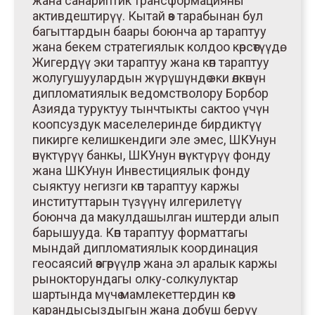
жана санариптик трансформацияны
активдештирүү. Кытай өз тарабынан бул
багыттардын баары боюнча ар тараптуу
жана бекем стратегиялык колдоо көрсөтүүдө.
Жигердүү эки тараптуу жана көп тараптуу
жолугушуулардын жүрүшүндө эки өлкөнүн
дипломатиялык ведомстволору Борбор
Азияда туруктуу тынчтыкты сактоо үчүн
коопсуздук маселелеринде бирдиктүү
пикирге келишкендиги эле эмес, ШКУнун
өнүктүрүү банкы, ШКУнун өнүктүрүү фонду
жана ШКУнун Инвестициялык фонду
сыяктуу негизги көп тараптуу каржы
институттарын түзүүнү илгерилетүү
боюнча да макулдашылган иштерди алып
барышууда. Көп тараптуу форматтагы
мындай дипломатиялык координация
геосаясий өзгөрүүлөр жана эл аралык каржы
рынокторундагы олку-солкулуктар
шартында мүчө мамлекеттердин көз
карандысыздыгын жана добуш берүү