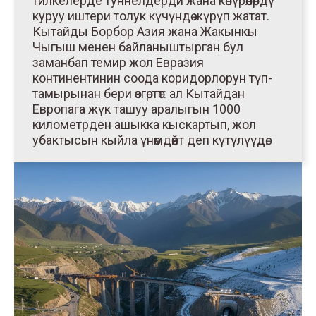
тилкелерде туннелдерди жана көпүрөлөрдү
куруу иштери толук күчүндө жүрүп жатат.
Кытайды Борбор Азия жана Жакынкы
Чыгыш менен байланыштырган бул
заманбап темир жол Евразия
континентинин соода коридорлорун түп-
тамырынан бери өзгөртөт: ал Кытайдан
Европага жүк ташуу аралыгын 1000
километрден ашыкка кыскартып, жол
убактысын кыйла үнөмдөйт деп күтүлүүдө.