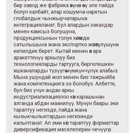
бир завод же фабрика өзүнөн өзү эле пайда
болуп калбайт, алар кошумча нарктын
глобалдык чынжырчаларына
интеграцияланат. Бул алардын заказдар
менен камсыз болушуна,
продукциясынын толук көлөмдө
сатылышына жана экспортко жөнөтүлүшүнө
кепилдик берет. Кытай менен өз ара
аракеттенүү аркылуу биз
технологияларды тартууга, биргелешкен
ишканаларды түзүүгө мүмкүнчүлүк алабыз.
Мына ушундай жол менен биз тажрыйба
жана компетенцияга ээ болобуз. Албетте,
бул биз үчүн андан аркы
индустриализациялоо көз карашынан
алганда абдан маанилүү. Мунун баары эки
тараптуу негизде, пайда жана
кызыкчылыктардын негизинде
калыптанат. Ал эми көп тараптуу форматтар
диверсификация маселелерин чечүүгө,