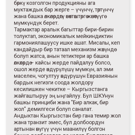
бөркү козголгон продукцияны ага
муктаждык бар жерге – үчүнчү, төртүнчү
жана башка өлкөлөрдөгү өнөктөштөргө жөнөтүүгө
мүмкүндүк берет.
Тармактар аралык багыттар бири-бирин
толуктап, экономикалык мейкиндиктин
гармониялашуусу ишке ашат. Мисалы, кеп
кандайдыр бир татаал механизм жөнүндө
болуп жатса, анын тетиктери ар башка
өлкөлөрдө – кайсы жерде пайдалуу болсо,
ошол жерде өндүрүлүшү мүмкүн, ал эми
маселен, чогултуу өндүрүшүн Евразиянын
бардык негизги соода жолдору
кесилишкен чекитке – Кыргызстанга
жайгаштыруу эң ыңгайлуу. Бул ШКУнун
башкы принциби жана "Бир алкак, бир
жол" демилгеси болуп саналат.
Андыктан Кыргызстан бир гана темир жол
жана транзит эмес, бул долбоордун
артынан өнүгүү үчүн маанилүү болгон