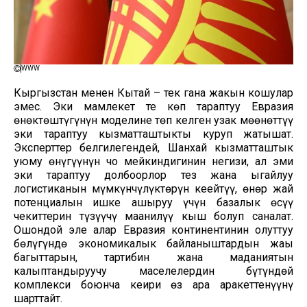
WWW
Кыргызстан менен Кытай – тек гана жакын коңшулар
эмес. Эки мамлекет тең көп тараптуу Евразия
өнөктөштүгүнүн моделине төп келген узак мөөнөттүү
эки тараптуу кызматташтыкты куруп жатышат.
Эксперттер белгилегендей, Шанхай кызматташтык
уюму өнүгүүнүн чоң мейкиндигинин негизи, ал эми
эки тараптуу долбоорлор тез жана ыңгайлуу
логистиканын мүмкүнчүлүктөрүн кеңейтүү, өнөр жай
потенциалын ишке ашыруу үчүн базалык өсүү
чекиттерин түзүүчү маанилүү кыш болуп саналат.
Ошондой эле алар Евразия континентинин олуттуу
бөлүгүндө экономикалык байланыштардын жаңы
багыттарын, тартибин жана маданиятын
калыптандыруучу маселелердин бүтүндөй
комплекси боюнча кеңири өз ара аракеттенүүнү
шарттайт.