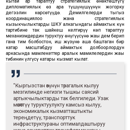
кытай ар тараптуу стратегиялык өнөктөштүгү
дипломатиялык өз ара түшүнүшүүнүн жогорку
деңгээлин көрсөтүүдө. Демилгелерди тыгыз
координациялоо жана стратегиялык
кызыкчылыктарды ШКУ алкагындагы аймактык күн
тартибине так шайкеш келтирүү көп тараптуу
механизмдердин туруктуу өнүгүүсүнө жаңы дем берип
гана тим болбостон, иш жүзүнө аша баштаган бир
катар масштабдуу аймактык долбоорлордун
аркасында мамлекеттер аралык мамилелердин жаңы
тибинин үлгүсү катары кызмат кылат.
"Кыргызстан өзүнүн төрагалык кылуу
мезгилинде негизги тышкы саясий
артыкчылыктарды так белгиледи. Узак
мөөнөттүү туруктуулукту камсыз кылуу,
экономикалык кызматташтыкты
тереңдетүү, транспорттук
инфраструктураны оптималдаштыруу