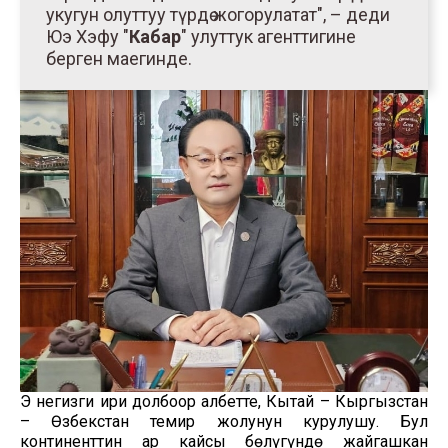
укугун олуттуу түрдө жогорулатат", – деди
Юэ Хэфу "
Кабар
" улуттук агенттигине
берген маегинде.
Эң негизги ири долбоор албетте, Кытай – Кыргызстан
– Өзбекстан темир жолунун курулушу. Бул
континенттин ар кайсы бөлүгүндө жайгашкан