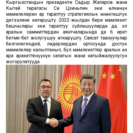
Кыргызстандын президенти Садыр Жапаров жана
Кытай төрагасы Си Цзиньпин эки өлкөнүн
мамилелерин ар тараптуу стратегиялык өнөктөштүк
деңгээлине көтөрүштү. 2022-жылдан бери мамлекет
башчылары эки тараптуу сүйлөшүүлөрдө да, эл
аралык саммиттердин аянтчаларында да 6 ирет
бетме-бет жолугушуу өткөрүштү. Саясат таануучулар
белгилегендей, лидерлердин ортосунда достук
мамилелер калыптанып, бул мамлекеттер аралык өз
ара аракеттенүүнүн сапатын жана натыйжалуулугун
жогорулатууда.