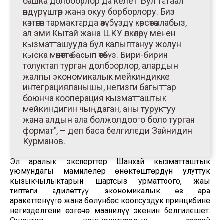
башка долбоорлор да келет. Бул татаал
өндүрүштөр жана окуу борборлору. Биз
көптөгөн тармактарда өзүбүздү көрсөтө алабыз,
ал эми Кытай жана ШКУ өлкөлөрү менен
кызматташууда бул калыптануу жолун
кыска мөөнөттө басып өтөбүз. Бири-бирин
толуктап турган долбоорлор, алардын
жалпы экономикалык мейкиндикке
интеграцияланышы, негизги багыттар
боюнча кооперация кызматташтык
мейкиндигин чыңдаган, аны туруктуу
жана алдын ала болжолдоого боло турган
формат", – деп баса белгиледи Зайнидин
Курманов.
Эл аралык эксперттер Шанхай кызматташтык
уюмундагы мамилелер өнөктөштөрдүн улуттук
кызыкчылыктарын шартсыз урматтоого, жаңы
типтеги адилеттүү экономикалык өз ара
аракеттенүүгө жана бөлүнбөс коопсуздук принцибине
негизделгени өзгөчө маанилүү экенин белгилешет.