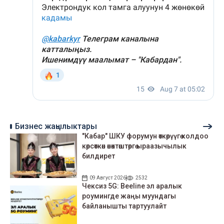
Бизнес жаңылыктары
"Кабар" ШКУ форумун өткөрүүгө колдоо
көрсөткөн өнөктөштөргө ыраазычылык
билдирет
09 Август 2026
2532
Чексиз 5G: Beeline эл аралык
роумингде жаңы муундагы
байланышты тартуулайт