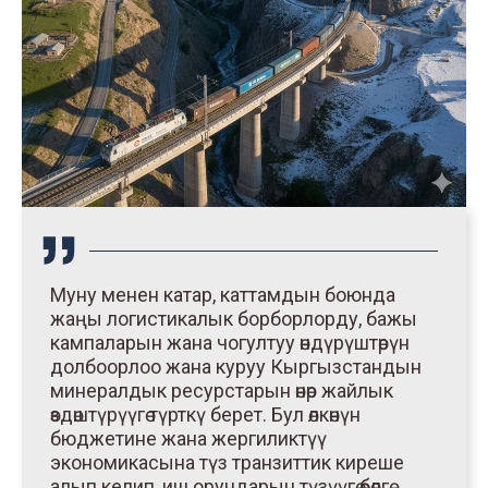
Муну менен катар, каттамдын боюнда
жаңы логистикалык борборлорду, бажы
кампаларын жана чогултуу өндүрүштөрүн
долбоорлоо жана куруу Кыргызстандын
минералдык ресурстарын өнөр жайлык
өздөштүрүүгө түрткү берет. Бул өлкөнүн
бюджетине жана жергиликтүү
экономикасына түз транзиттик киреше
алып келип, иш орундарын түзүүгө өбөлгө