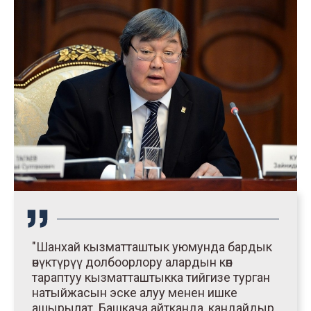
"Шанхай кызматташтык уюмунда бардык
өнүктүрүү долбоорлору алардын көп
тараптуу кызматташтыкка тийгизе турган
натыйжасын эске алуу менен ишке
ашырылат. Башкача айтканда, кандайдыр