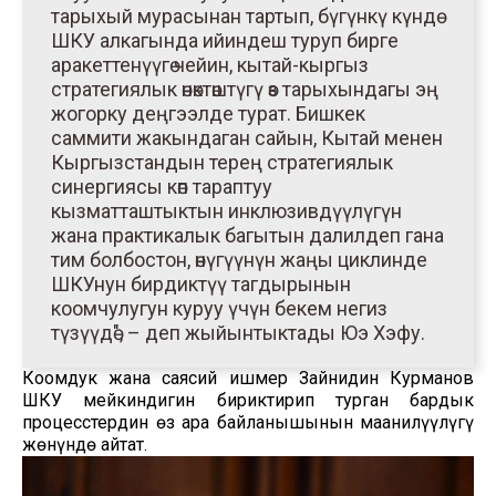
тарыхый мурасынан тартып, бүгүнкү күндө
ШКУ алкагында ийиндеш туруп бирге
аракеттенүүгө чейин, кытай-кыргыз
стратегиялык өнөктөштүгү өз тарыхындагы эң
жогорку деңгээлде турат. Бишкек
саммити жакындаган сайын, Кытай менен
Кыргызстандын терең стратегиялык
синергиясы көп тараптуу
кызматташтыктын инклюзивдүүлүгүн
жана практикалык багытын далилдеп гана
тим болбостон, өнүгүүнүн жаңы циклинде
ШКУнун бирдиктүү тагдырынын
коомчулугун куруу үчүн бекем негиз
түзүүдө", – деп жыйынтыктады Юэ Хэфу.
Коомдук жана саясий ишмер Зайнидин Курманов
ШКУ мейкиндигин бириктирип турган бардык
процесстердин өз ара байланышынын маанилүүлүгү
жөнүндө айтат.