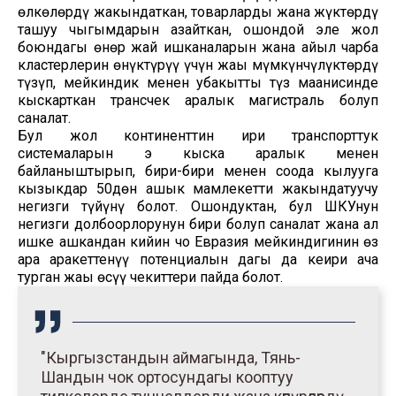
өлкөлөрдү жакындаткан, товарларды жана жүктөрдү
ташуу чыгымдарын азайткан, ошондой эле жол
боюндагы өнөр жай ишканаларын жана айыл чарба
кластерлерин өнүктүрүү үчүн жаңы мүмкүнчүлүктөрдү
түзүп, мейкиндик менен убакытты түз маанисинде
кыскарткан трансчек аралык магистраль болуп
саналат.
Бул жол континенттин ири транспорттук
системаларын эң кыска аралык менен
байланыштырып, бири-бири менен соода кылууга
кызыкдар 50дөн ашык мамлекетти жакындатуучу
негизги түйүнү болот. Ошондуктан, бул ШКУнун
негизги долбоорлорунун бири болуп саналат жана ал
ишке ашкандан кийин чоң Евразия мейкиндигинин өз
ара аракеттенүү потенциалын дагы да кеңири ача
турган жаңы өсүү чекиттери пайда болот.
"Кыргызстандын аймагында, Тянь-
Шандын чок ортосундагы кооптуу