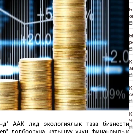
Б
о
Ы
р
К
а
К
с
К
Ч
" ААК өлкөдө экологиялык таза бизнести
ер" долбооруна катышуу үчүн финансылык