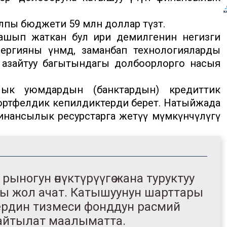
ы бюджети 59 млн доллар түзөт.
ашып жаткан бул ири демилгенин негизги
ргияны үнөмдөө, заманбап технологияларды
ди азайтуу багытындагы долбоорлорго насыя
лык уюмдардын (банктардын) кредиттик
портфелдик кепилдиктерди берет. Натыйжада
нансылык ресурстарга жетүү мүмкүнчүлүгү
рыногун өнүктүрүүгө жана туруктуу
ңы жол ачат. Катышуунун шарттары
ердин тизмеси фонддун расмий
айтылат маалыматта.