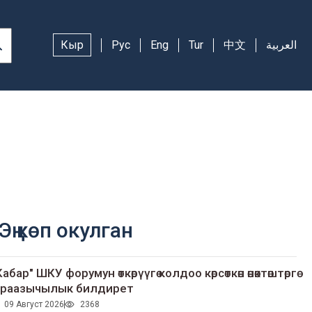
Кыр
Рус
Eng
Tur
中文
العربية
Эң көп окулган
Кабар" ШКУ форумун өткөрүүгө колдоо көрсөткөн өнөктөштөргө
раазычылык билдирет
09 Август 2026
2368