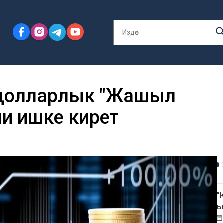
 долларлык "Жашыл
и ишке кирет
"
ы