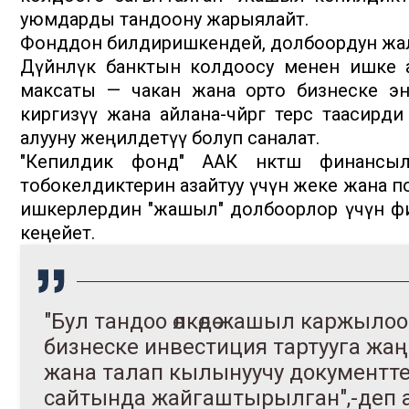
уюмдарды тандоону жарыялайт.
Фонддон билдиришкендей, долбоордун жалп
Дүйнөлүк банктын колдоосу менен ишке 
максаты — чакан жана орто бизнеске эне
киргизүү жана айлана-чөйрөгө терс таасир
алууну жеңилдетүү болуп саналат.
"Кепилдик фонд" ААК өнөктөш финансы
тобокелдиктерин азайтуу үчүн жеке жана 
ишкерлердин "жашыл" долбоорлор үчүн фи
кеңейет.
"Бул тандоо өлкөдө жашыл каржылоо 
бизнеске инвестиция тартууга жа
жана талап кылынуучу документт
сайтында жайгаштырылган",-деп 