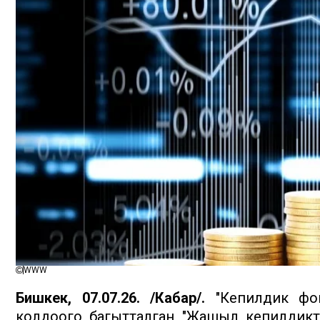
WWW
Бишкек, 07.07.26. /Кабар/.
"Кепилдик фонд
колдоого багытталган "Жашыл кепилдикт