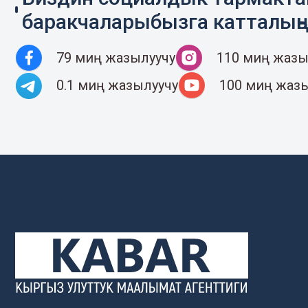
баракчаларыбызга катталың
79 миң жазылуучу
110 миң жазы
0.1 миң жазылуучу
100 миң жаз