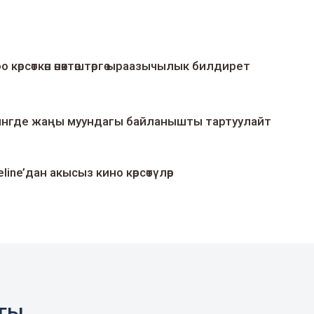
о көрсөткөн өнөктөштөргө ыраазычылык билдирет
умингде жаңы муундагы байланышты тартуулайт
line’дан акысыз кино көрсөтүлөр
агы