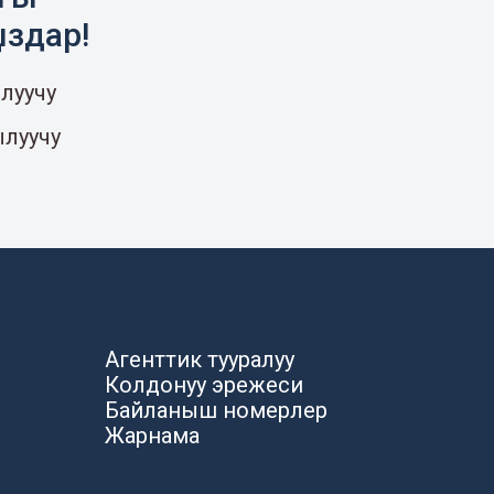
ыздар!
луучу
ылуучу
Агенттик тууралуу
Колдонуу эрежеси
Байланыш номерлер
Жарнама