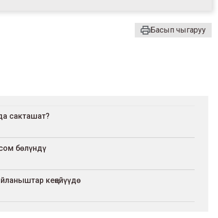
Басып чыгаруу
да сакташат?
сом бөлүндү
йланыштар кеңейүүдө