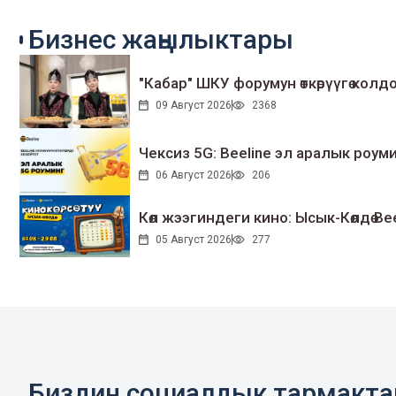
Бизнес жаңылыктары
"Кабар" ШКУ форумун өткөрүүгө колдо
09 Август 2026
2368
Чексиз 5G: Beeline эл аралык ро
06 Август 2026
206
Көл жээгиндеги кино: Ысык-Көлдө Bee
05 Август 2026
277
Биздин социалдык тармакт