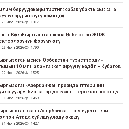
илим берүүдө жаңы тартип: сабак убактысы жана
куучулардын жүгү көзөмөлдөнөт
28 Июль 2026
1817
сык-Көлдө Кыргызстан жана Өзбекстан ЖОЖ
екторлорунун форуму өттү
29 Июль 2026
1790
ыргызстан менен Өзбекстан туристтердин
гымын 10 млн адамга жеткирүүнү көздөйт – Кубатов
30 Июль 2026
1525
ыргызстан-Азербайжан президенттеринин
үйлөшүүлөрү: бир катар документтерге кол коюлду
31 Июль 2026
1469
ыргызстан жана Азербайжан президенттери
олпон-Атада сүйлөшүүлөрдү өткөрдү
31 Июль 2026
1427