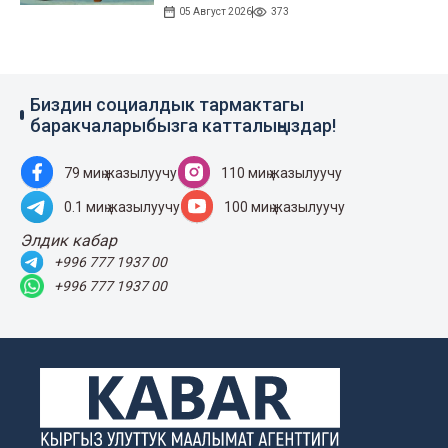
05 Август 2026
373
Биздин социалдык тармактагы
баракчаларыбызга катталыңыздар!
79 миң жазылуучу
110 миң жазылуучу
0.1 миң жазылуучу
100 миң жазылуучу
Элдик кабар
+996 777 1937 00
+996 777 1937 00