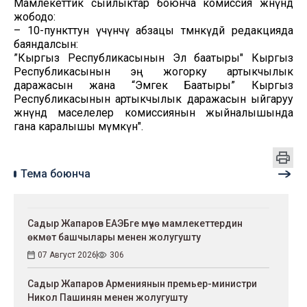
Мамлекеттик сыйлыктар боюнча комиссия жөнүндө
жободо:
– 10-пункттун үчүнчү абзацы төмөнкүдөй редакцияда
баяндалсын:
”Кыргыз Республикасынын Эл баатыры" Кыргыз
Республикасынын эң жогорку артыкчылык
даражасын жана “Эмгек Баатыры” Кыргыз
Республикасынын артыкчылык даражасын ыйгаруу
жөнүндө маселелер комиссиянын жыйналышында
гана каралышы мүмкүн".
Тема боюнча
Садыр Жапаров ЕАЭБге мүчө мамлекеттердин
өкмөт башчылары менен жолугушту
07 Август 2026
306
Садыр Жапаров Армениянын премьер-министри
Никол Пашинян менен жолугушту