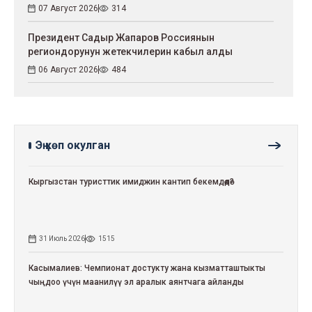
07 Август 2026
314
Президент Садыр Жапаров Россиянын
региондорунун жетекчилерин кабыл алды
06 Август 2026
484
Эң көп окулган
Кыргызстан туристтик имиджин кантип бекемдөөдө?
31 Июль 2026
1515
Касымалиев: Чемпионат достукту жана кызматташтыкты
чыңдоо үчүн маанилүү эл аралык аянтчага айланды