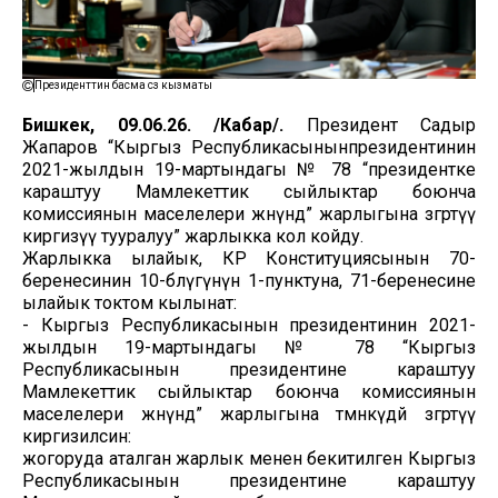
Президенттин басма сөз кызматы
Бишкек, 09.06.26. /Кабар/.
Президент Садыр
Жапаров “Кыргыз Республикасынынпрезидентинин
2021-жылдын 19-мартындагы № 78 “президентке
караштуу Мамлекеттик сыйлыктар боюнча
комиссиянын маселелери жөнүндө” жарлыгына өзгөртүү
киргизүү тууралуу” жарлыкка кол койду.
Жарлыкка ылайык, КР Конституциясынын 70-
беренесинин 10-бөлүгүнүн 1-пунктуна, 71-беренесине
ылайык токтом кылынат:
- Кыргыз Республикасынын президентинин 2021-
жылдын 19-мартындагы № 78 “Кыргыз
Республикасынын президентине караштуу
Мамлекеттик сыйлыктар боюнча комиссиянын
маселелери жөнүндө” жарлыгына төмөнкүдөй өзгөртүү
киргизилсин:
жогоруда аталган жарлык менен бекитилген Кыргыз
Республикасынын президентине караштуу