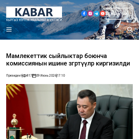
Кыр
Мамлекеттик сыйлыктар боюнча
комиссиянын ишине өзгөртүүлөр киргизилди
Президент
817
09 Июнь 2026
17:10