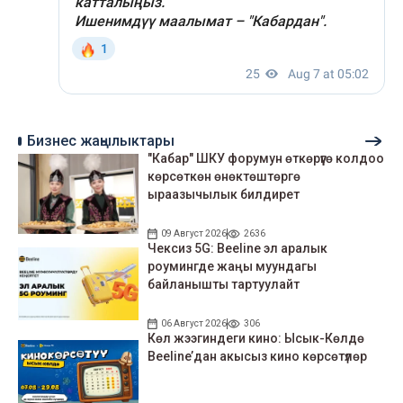
Бизнес жаңылыктары
"Кабар" ШКУ форумун өткөрүүгө колдоо
көрсөткөн өнөктөштөргө
ыраазычылык билдирет
09 Август 2026
2636
Чексиз 5G: Beeline эл аралык
роумингде жаңы муундагы
байланышты тартуулайт
06 Август 2026
306
Көл жээгиндеги кино: Ысык-Көлдө
Beeline’дан акысыз кино көрсөтүлөр