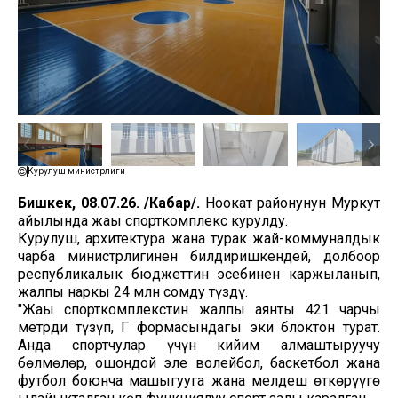
Курулуш министрлиги
Бишкек, 08.07.26. /Кабар/.
Ноокат районунун Муркут
айылында жаңы спорткомплекс курулду.
Курулуш, архитектура жана турак жай-коммуналдык
чарба министрлигинен билдиришкендей, долбоор
республикалык бюджеттин эсебинен каржыланып,
жалпы наркы 24 млн сомду түздү.
"Жаңы спорткомплекстин жалпы аянты 421 чарчы
метрди түзүп, Г формасындагы эки блоктон турат.
Анда спортчулар үчүн кийим алмаштыруучу
бөлмөлөр, ошондой эле волейбол, баскетбол жана
футбол боюнча машыгууга жана мелдеш өткөрүүгө