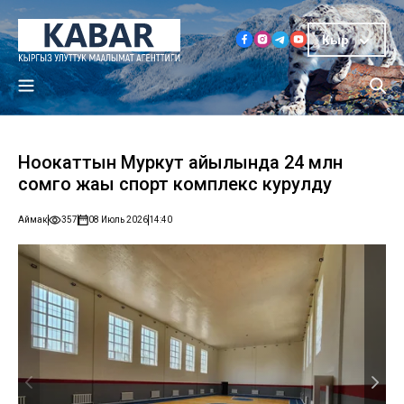
Кыр
Ноокаттын Муркут айылында 24 млн
сомго жаңы спорт комплекс курулду
Аймак
357
08 Июль 2026
14:40