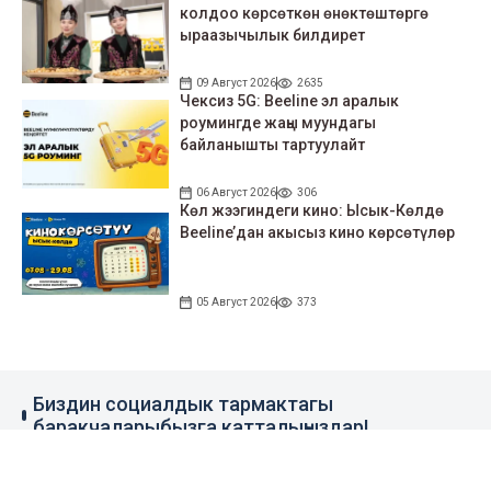
колдоо көрсөткөн өнөктөштөргө
ыраазычылык билдирет
09 Август 2026
2635
Чексиз 5G: Beeline эл аралык
роумингде жаңы муундагы
байланышты тартуулайт
06 Август 2026
306
Көл жээгиндеги кино: Ысык-Көлдө
Beeline’дан акысыз кино көрсөтүлөр
05 Август 2026
373
Биздин социалдык тармактагы
баракчаларыбызга катталыңыздар!
79 миң жазылуучу
110 миң жазылуучу