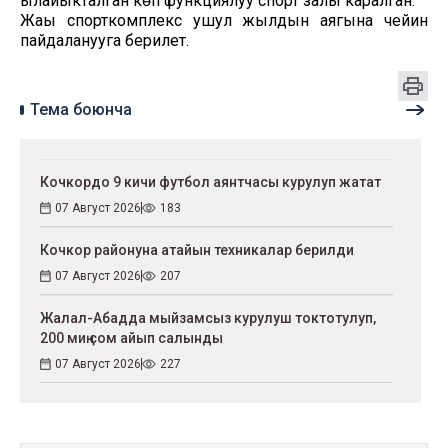
ылайыкталган көп функциялуу спорт залы каралган.
Жаңы спорткомплекс ушул жылдын аягына чейин
пайдаланууга берилет.
Тема боюнча
Кочкордо 9 кичи футбол аянтчасы курулуп жатат
07 Август 2026
183
Кочкор районуна атайын техникалар берилди
07 Август 2026
207
Жалал-Абадда мыйзамсыз курулуш токтотулуп,
200 миң сом айып салынды
07 Август 2026
227