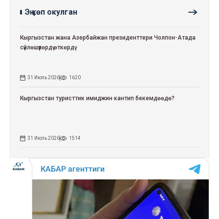
Эң көп окулган
Кыргызстан жана Азербайжан президенттери Чолпон-Атада
сүйлөшүүлөрдү өткөрдү
31 Июль 2026
1620
Кыргызстан туристтик имиджин кантип бекемдөөдө?
31 Июль 2026
1514