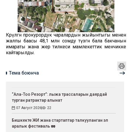
Көрүлгөн прокурордук чаралардын жыйынтыгы менен
жалпы баасы 48,1 млн сомду түзгөн бала бакчанын
имараты жана жер тилкеси мамлекеттик менчикке
кайтарылды.
Тема боюнча
“Ала-Тоо Резорт”: лыжа трассаларын даярдай
турган ратрактар алынат
07 Август 2026
22
Бишкекте ЖИ жана стартаптар талкууланган эл
аралык фестиваль өтөт