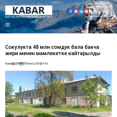
Кыр
Сокулукта 48 млн сомдук бала бакча
жери менен мамлекетке кайтарылды
Коом
288
09 Июль 2026
14:40