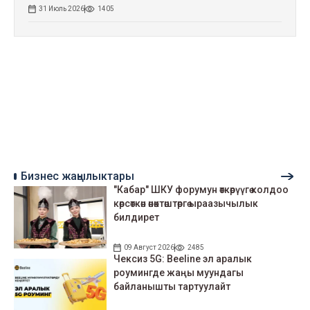
31 Июль 2026
1405
Бизнес жаңылыктары
"Кабар" ШКУ форумун өткөрүүгө колдоо
көрсөткөн өнөктөштөргө ыраазычылык
билдирет
09 Август 2026
2485
Чексиз 5G: Beeline эл аралык
роумингде жаңы муундагы
байланышты тартуулайт