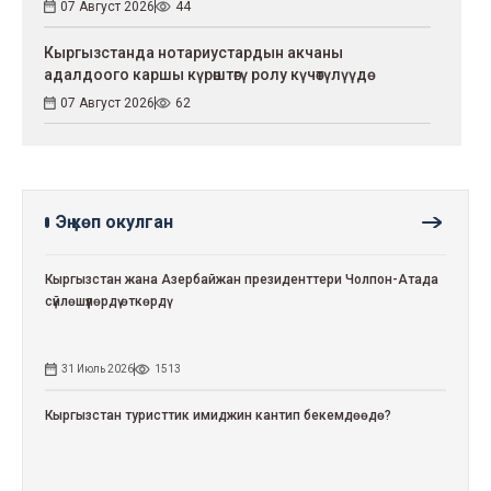
07 Август 2026
44
Кыргызстанда нотариустардын акчаны
адалдоого каршы күрөштөгү ролу күчөтүлүүдө
07 Август 2026
62
Эң көп окулган
Кыргызстан жана Азербайжан президенттери Чолпон-Атада
сүйлөшүүлөрдү өткөрдү
31 Июль 2026
1513
Кыргызстан туристтик имиджин кантип бекемдөөдө?