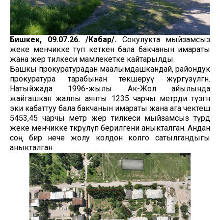
Бишкек, 09.07.26. /Кабар/.
Сокулукта мыйзамсыз
жеке менчикке өтүп кеткен бала бакчанын имараты
жана жер тилкеси мамлекетке кайтарылды.
Башкы прокуратурадан маалымдашкандай, райондук
прокуратура тарабынан текшеруү жүргүзүлгөн.
Натыйжада 1996-жылы Ак-Жол айылында
жайгашкан жалпы аянты 1235 чарчы метрди түзгөн
эки кабаттуу бала бакчанын имараты жана ага чектеш
5453,45 чарчы метр жер тилкеси мыйзамсыз түрдө
жеке менчикке өткөрүлүп берилгени аныкталган. Андан
соң бир нече жолу колдон колго сатылгандыгы
аныкталган.