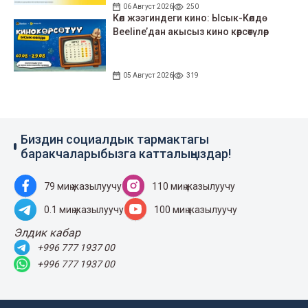
06 Август 2026
250
Көл жээгиндеги кино: Ысык-Көлдө
Beeline’дан акысыз кино көрсөтүлөр
05 Август 2026
319
Биздин социалдык тармактагы
баракчаларыбызга катталыңыздар!
79 миң жазылуучу
110 миң жазылуучу
0.1 миң жазылуучу
100 миң жазылуучу
Элдик кабар
+996 777 1937 00
+996 777 1937 00