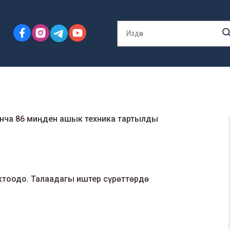
юнча 86 миңден ашык техника тартылды
ктоодо. Талаадагы иштер сүрөттөрдө