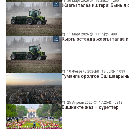
30 Март 2026
16:25
1265
Жазгы талаа иштери: Быйыл 
11 Март 2026
11:15
499
Кыргызстанда жазгы талаа 
10 Февраль 2026
18:00
1039
Туманга оролгон Ош шаарыны
25 Апрель 2025
17:25
5818
Бишкекте жаз – сүрөттөр