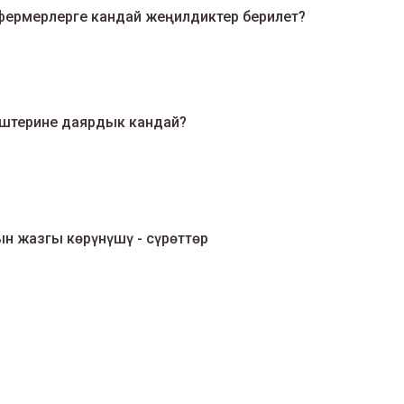
фермерлерге кандай жеңилдиктер берилет?
иштерине даярдык кандай?
н жазгы көрүнүшү - сүрөттөр