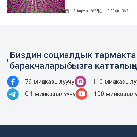
18 Апрель 2025
13:00
3621
Биздин социалдык тармакт
баракчаларыбызга катталың
79 миң жазылуучу
110 миң жазылу
0.1 миң жазылуучу
100 миң жазыл