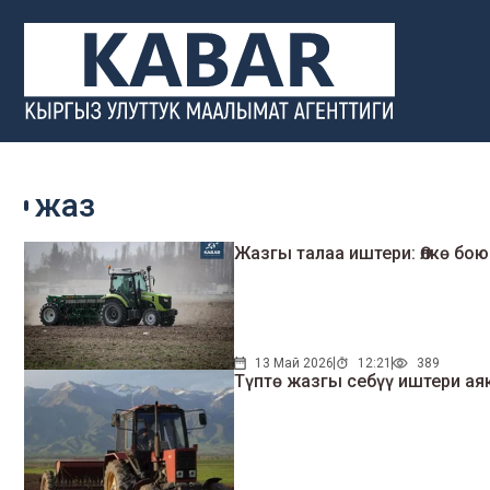
жаз
Жазгы талаа иштери: Өлкө бо
13 Май 2026
12:21
389
Түптө жазгы себүү иштери ая