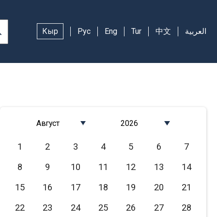
Кыр
Рус
Eng
Tur
中文
العربية
Август
2026
Январь
2026
1
2
3
4
5
6
7
Февраль
2025
8
9
10
11
12
13
14
Март
2024
Апрель
2023
15
16
17
18
19
20
21
Май
2022
22
23
24
25
26
27
28
Июнь
2021