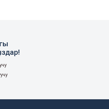
агы
ыздар!
учу
уучу