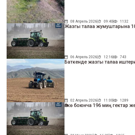
08 Апрель 2026
09:40
1132
Жазгы талаа жумуштарына 1
06 Апрель 2026
12:16
743
Баткенде жазгы талаа иштер
02 Апрель 2026
11:00
1289
Өлкө боюнча 196 миң гектар 