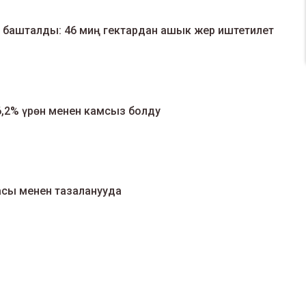
 башталды: 46 миң гектардан ашык жер иштетилет
6,2% үрөн менен камсыз болду
сы менен тазаланууда