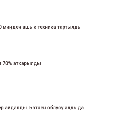
0 миңден ашык техника тартылды
и 70% аткарылды
жер айдалды. Баткен облусу алдыда