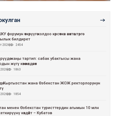
 окулган
У форумун өткөрүүгө колдоо көрсөткөн өнөктөштөргө
ылык билдирет
т 2026
2454
рүүдө жаңы тартип: сабак убактысы жана
дын жүгү көзөмөлдөнөт
 2026
1863
дө Кыргызстан жана Өзбекстан ЖОЖ ректорлорунун
тү
 2026
1854
ан менен Өзбекстан туристтердин агымын 10 млн
еткирүүнү көздөйт – Кубатов