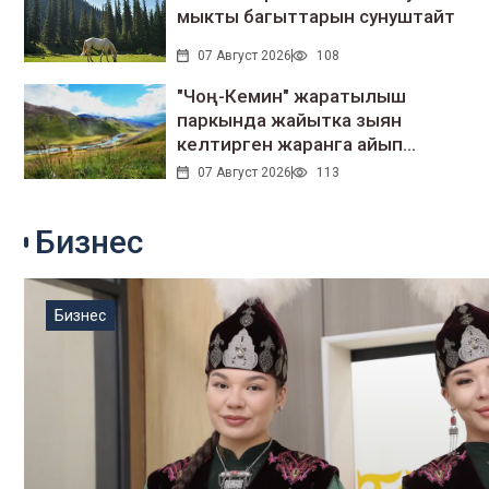
мыкты багыттарын сунуштайт
07 Август 2026
108
"Чоң-Кемин" жаратылыш
паркында жайытка зыян
келтирген жаранга айып
салынды
07 Август 2026
113
Бизнес
Бизнес