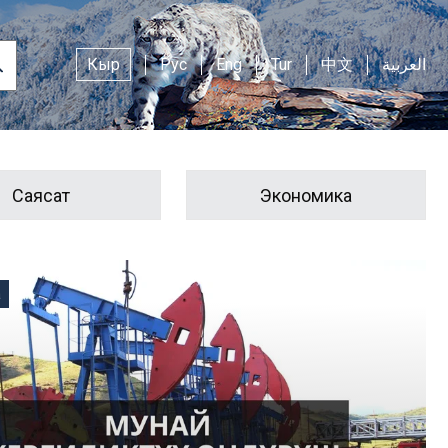
Кыр
Рус
Eng
Tur
中文
العربية
Саясат
Экономика
а