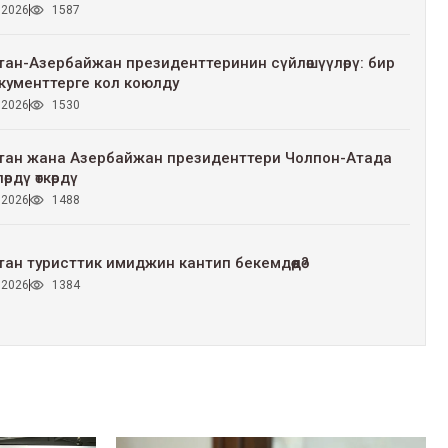
 2026
1587
ан-Азербайжан президенттеринин сүйлөшүүлөрү: бир
кументтерге кол коюлду
 2026
1530
тан жана Азербайжан президенттери Чолпон-Атада
өрдү өткөрдү
 2026
1488
ан туристтик имиджин кантип бекемдөөдө?
 2026
1384