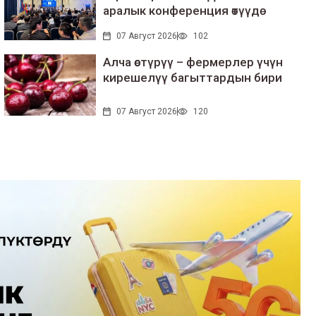
аралык конференция өтүүдө
07 Август 2026
102
Алча өстүрүү – фермерлер үчүн
кирешелүү багыттардын бири
07 Август 2026
120