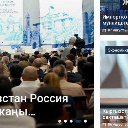
Импортко 
мунайды ө
07 Август 2
Экономик
стан Россия
Эдуа
 жаңы
жары
Кыргызст
сакташат
ашырууга
көрүү
05 Август 202
06 Август 2