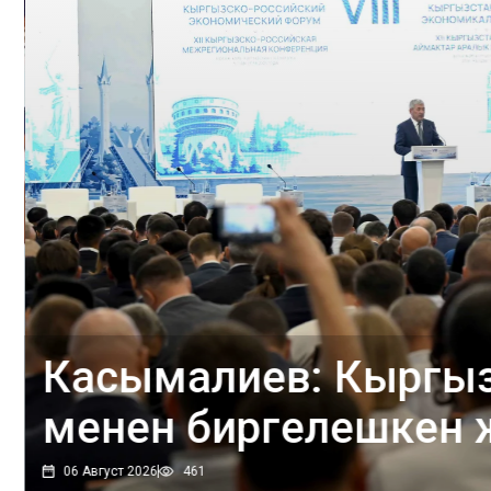
Касымалиев: Кыргыз
менен биргелешкен
долбоорлорду ишке 
06 Август 2026
461