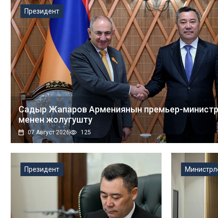
07 Август 2026
108
Президент
Садыр Жапаров Армениянын премьер-министр
менен жолугушту
07 Август 2026
125
Президент
Министрл