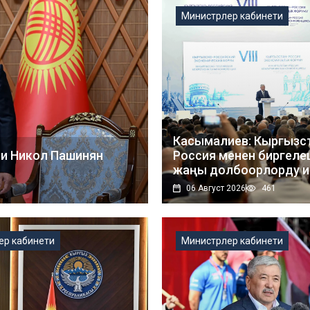
Министрлер кабинети
Касымалиев: Кыргызс
и Никол Пашинян
Россия менен биргеле
жаңы долбоорлорду 
ашырууга кызыкдар
06 Август 2026
461
ер кабинети
Министрлер кабинети