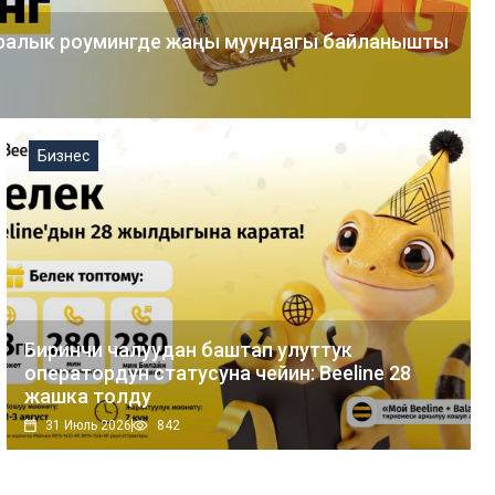
л аралык роумингде жаңы муундагы байланышты
Бизнес
Биринчи чалуудан баштап улуттук
оператордун статусуна чейин: Beeline 28
жашка толду
31 Июль 2026
842