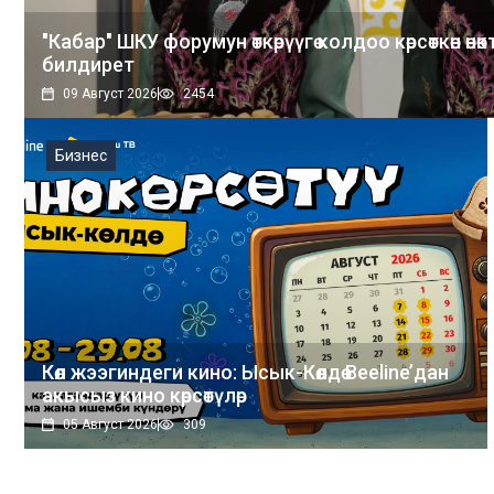
"Кабар" ШКУ форумун өткөрүүгө колдоо көрсөткөн өн
билдирет
09 Август 2026
2454
Бизнес
Көл жээгиндеги кино: Ысык-Көлдө Beeline’дан
акысыз кино көрсөтүлөр
05 Август 2026
309