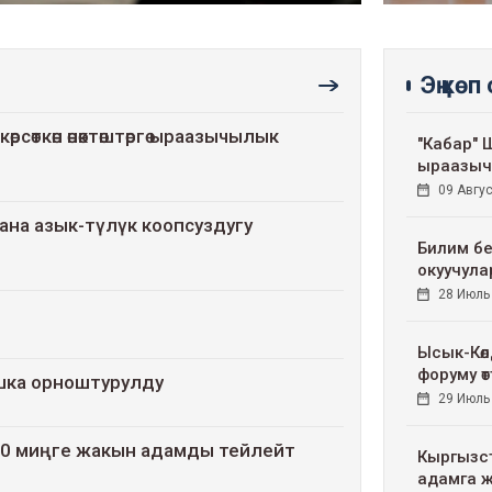
Эң көп
өрсөткөн өнөктөштөргө ыраазычылык
"Кабар" ШК
ыраазыч
09 Авгус
 жана азык-түлүк коопсуздугу
Билим бе
окуучулар
28 Июль
Ысык-Көл
форуму өт
шка орноштурулду
29 Июль
100 миңге жакын адамды тейлейт
Кыргызст
адамга ж