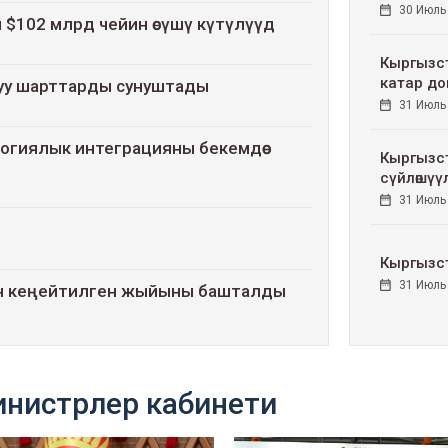
30 Июль
 $102 млрд чейин өсүшү күтүлүүдө
Кыргызст
катар до
уу шарттарды сунуштады
31 Июль
огиялык интеграцияны бекемдөө
Кыргызс
сүйлөшүүл
31 Июль
Кыргызст
31 Июль
нин кеңейтилген жыйыны башталды
йыл чарба чыгымы өсүүдө
нистрлер кабинети
аттоонун мыкты багыттарын