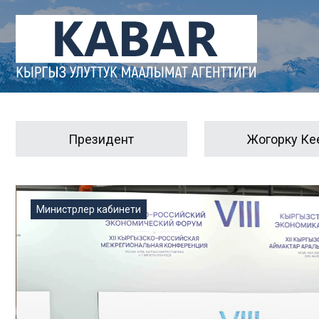
Кабар
Президент
Жогорку Ке
Министрлер кабинети