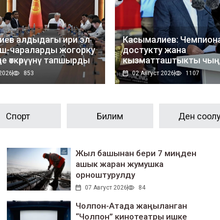
иев алдыдагы ири эл
Касымалиев: Чемпион
иш-чараларды жогорку
достукту жана
е өткөрүүнү тапшырды
кызматташтыкты чың
маанилүү эл аралык а
 2026
853
02 Август 2026
1107
айланды
Спорт
Билим
Ден соол
Жыл башынан бери 7 миңден
ашык жаран жумушка
орноштурулду
07 Август 2026
84
Чолпон-Атада жаңыланган
“Чолпон” кинотеатры ишке