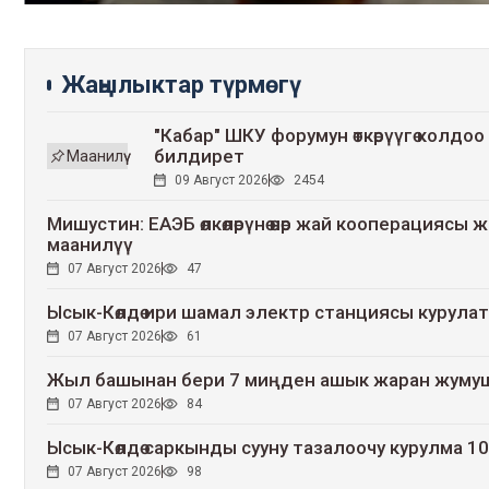
кызыкдар
Жаңылыктар түрмөгү
"Кабар" ШКУ форумун өткөрүүгө колдоо к
билдирет
Маанилүү
09 Август 2026
2454
Мишустин: ЕАЭБ өлкөлөрүнө өнөр жай кооперациясы
маанилүү
07 Август 2026
47
Ысык-Көлдө ири шамал электр станциясы курулат
07 Август 2026
61
Жыл башынан бери 7 миңден ашык жаран жуму
07 Август 2026
84
Ысык-Көлдө саркынды сууну тазалоочу курулма 
07 Август 2026
98