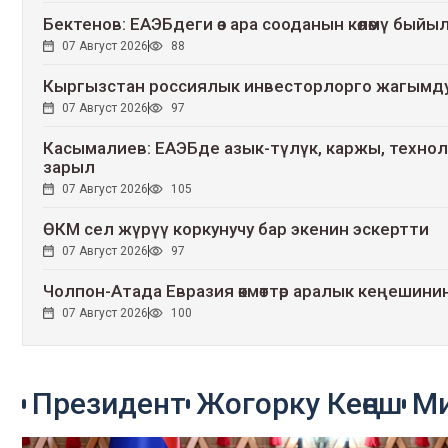
Бектенов: ЕАЭБдеги өз ара сооданын көлөмү быйыл
07 Август 2026
88
Кыргызстан россиялык инвесторлорго жагымд
07 Август 2026
97
Касымалиев: ЕАЭБде азык-түлүк, каржы, технол
зарыл
07 Август 2026
105
ӨКМ сел жүрүү коркунучу бар экенин эскертти
07 Август 2026
97
Чолпон-Атада Евразия өкмөттөр аралык кеңеши
07 Август 2026
100
Европадагы кургакчылык: дарыялар тайыздап, а
07 Август 2026
102
Президент
Жогорку Кеңеш
Ми
"Ала-Арчадан" Самаркандга чейин: Мэрия саяк
сунуштайт