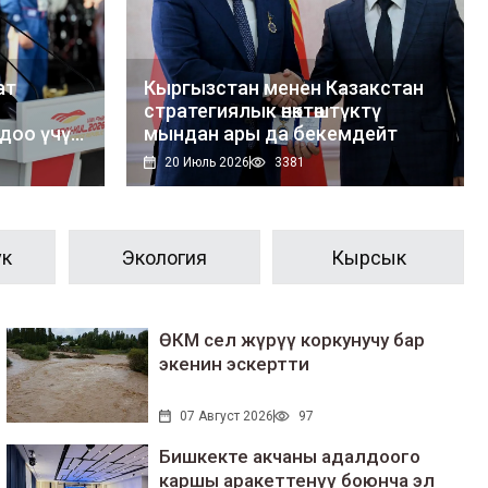
ат
Кыргызстан менен Казакстан
стратегиялык өнөктөштүктү
доо үчүн
мындан ары да бекемдейт
янтчага
20 Июль 2026
3381
ук
Экология
Кырсык
ӨКМ сел жүрүү коркунучу бар
экенин эскертти
07 Август 2026
97
Бишкекте акчаны адалдоого
каршы аракеттенүү боюнча эл