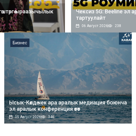
өктөштөргө ыраазычылык
Чексиз 5G: Beeline э
тартуулайт
06 Август 2026
238
Бизнес
Ысык-Көлдө чек ара аралык медиация боюнча
эл аралык конференция өтөт
05 Август 2026
346