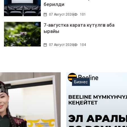
берилди
07 Август 2026
101
7-августка карата күтүлгөн аба
ырайы
07 Август 2026
104
Бизнес