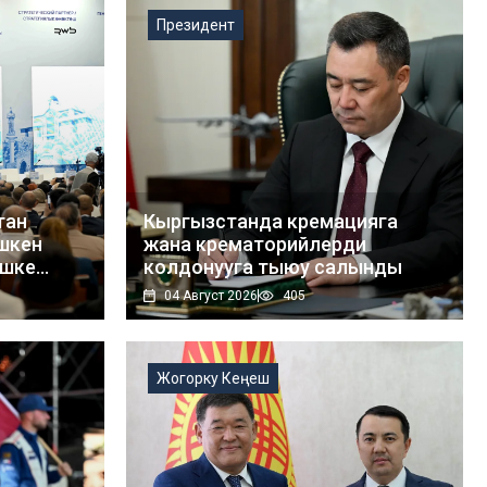
Президент
тан
Кыргызстанда кремацияга
шкен
жана крематорийлерди
ишке
колдонууга тыюу салынды
04 Август 2026
405
Жогорку Кеңеш