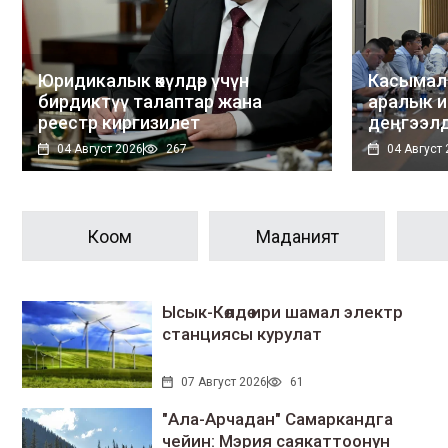
Юридикалык өкүлдөр үчүн
Касымал
бирдиктүү талаптар жана
аралык 
реестр киргизилет
деңгээлд
04 Август 2026
267
04 Август
Коом
Маданият
Ысык-Көлдө ири шамал электр
станциясы курулат
07 Август 2026
61
"Ала-Арчадан" Самаркандга
чейин: Мэрия саякаттоонун