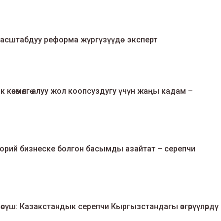
сштабдуу реформа жүргүзүүдө - эксперт
көзөмөлгө алуу жол коопсуздугу үчүн жаңы кадам –
торий бизнеске болгон басымды азайтат – серепчи
өсүш: Казакстандык серепчи Кыргызстандагы өзгөрүүлөрдү