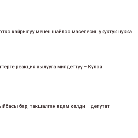
отко кайрылуу менен шайлоо маселесин укуктук нукка
терге реакция кылууга милдеттүү – Кулов
ыйбасы бар, такшалган адам келди – депутат