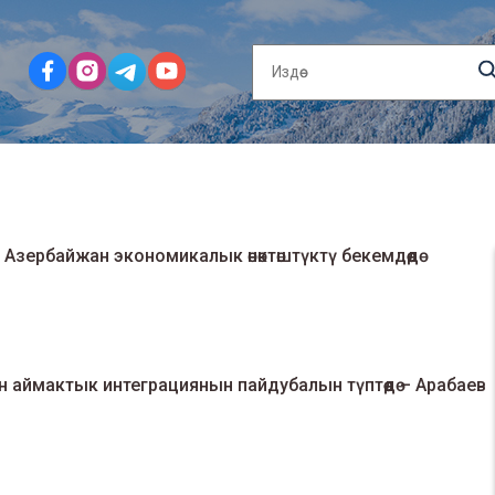
Азербайжан экономикалык өнөктөштүктү бекемдөөдө
 аймактык интеграциянын пайдубалын түптөөдө – Арабаев