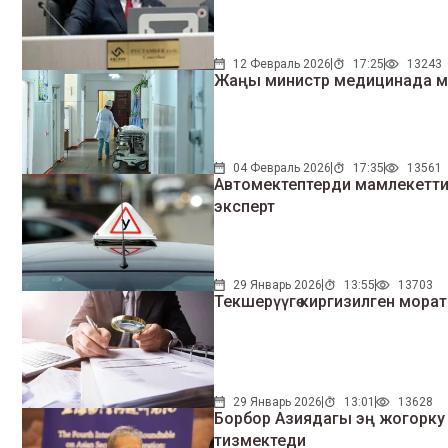
12 Февраль 2026
17:25
13243
Жаңы министр медицинада ма
04 Февраль 2026
17:35
13561
Автомектептерди мамлекеттик 
эксперт
29 Январь 2026
13:55
13703
Текшерүүгө киргизилген мора
29 Январь 2026
13:01
13628
Борбор Азиядагы эң жогорку 
тизмектеди