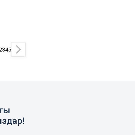
2
3
4
5
агы
ыздар!