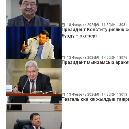
18 Февраль 2026
16:50
13031
Президент Конституциялык с
бурду – эксперт
13 Февраль 2026
14:55
13076
Президент мыйзамсыз аракет
13 Февраль 2026
14:30
13013
Төрагалыкка көп жылдык тажр