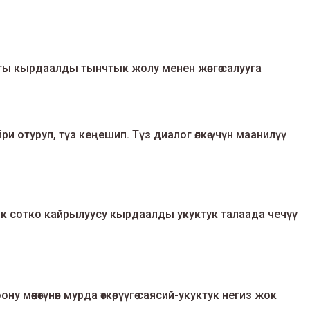
 кырдаалды тынчтык жолу менен жөнгө салууга
и отуруп, түз кеңешип. Түз диалог өлкө үчүн маанилүү
к сотко кайрылуусу кырдаалды укуктук талаада чечүү
 мөөнөтүнөн мурда өткөрүүгө саясий-укуктук негиз жок