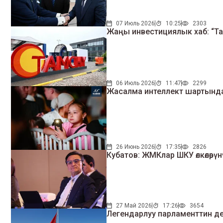
07 Июль 2026
10:25
2303
Жаңы инвестициялык хаб: “Т
06 Июль 2026
11:47
2299
Жасалма интеллект шартында 
26 Июнь 2026
17:35
2826
Кубатов: ЖМКлар ШКУ өлкөлөр
27 Май 2026
17:26
3654
Легендарлуу парламенттин деп