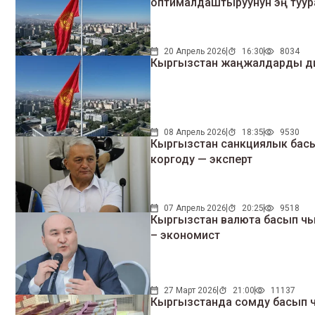
оптималдаштыруунун эң туур
20 Апрель 2026
16:30
8034
Кыргызстан жаңжалдарды дипл
08 Апрель 2026
18:35
9530
Кыргызстан санкциялык бас
коргоду — эксперт
07 Апрель 2026
20:25
9518
Кыргызстан валюта басып чы
– экономист
27 Март 2026
21:00
11137
Кыргызстанда сомду басып ч