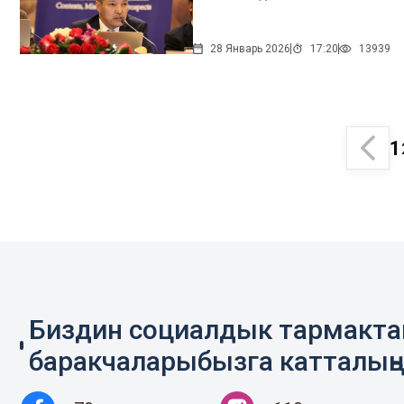
28 Январь 2026
17:20
13939
1
Биздин социалдык тармакт
баракчаларыбызга катталың