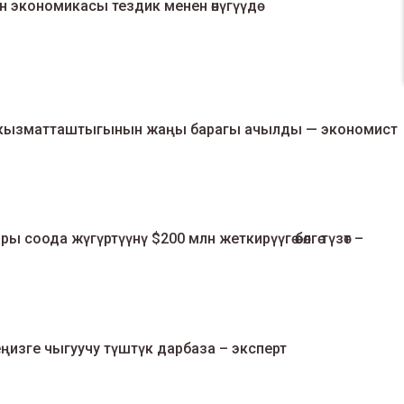
 экономикасы тездик менен өнүгүүдө
 кызматташтыгынын жаңы барагы ачылды — экономист
 соода жүгүртүүнү $200 млн жеткирүүгө өбөлгө түзөт –
ңизге чыгуучу түштүк дарбаза – эксперт