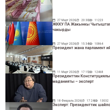
27 Март 2026
20:30
11223
ЖККУ ПА Жакынкы Чыгыштагы
чакырды
27 Март 2026
15:34
10864
Президент жана парламент ийр
11 Март 2026
17:15
12468
Президенттин Конституциялы
маданияты – эксперт
18 Февраль 2026
17:24
13032
Эксперт: Президенттик шайлоону