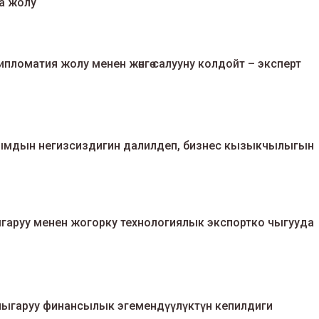
а жолу
оматия жолу менен жөнгө салууну колдойт – эксперт
ымдын негизсиздигин далилдеп, бизнес кызыкчылыгын
гаруу менен жогорку технологиялык экспортко чыгууда
ыгаруу финансылык эгемендүүлүктүн кепилдиги