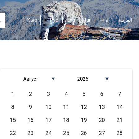
Кыр
Рус
Eng
Tur
中文
العربية
Август
2026
Январь
2026
1
2
3
4
5
6
7
Февраль
2025
8
9
10
11
12
13
14
Март
2024
Апрель
2023
15
16
17
18
19
20
21
Май
2022
22
23
24
25
26
27
28
Июнь
2021