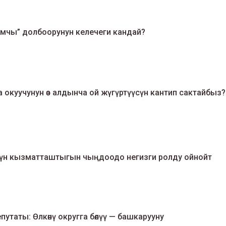
амчы” долбоорунун келечеги кандай?
окуучунун өз алдынча ой жүгүртүүсүн кантип сактайбыз?
үнүн кызматташтыгын чыңдоодо негизги ролду ойнойт
утаты: Өлкөнү округга бөлүү — башкарууну