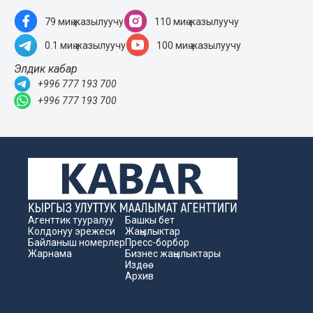
79 миң жазылуучу
110 миң жазылуучу
0.1 миң жазылуучу
100 миң жазылуучу
Элдик кабар
+996 777 193 700
+996 777 193 700
Агенттик тууралуу
Башкы бет
Колдонуу эрежеси
Жаңылыктар
Байланыш номерлер
Пресс-борбор
Жарнама
Бизнес жаңылыктары
Издөө
Архив