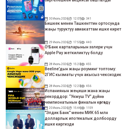
биргелешкен акциясы башталды
30 Июль 2026
12:07
341
Бишкек менен Ташкенттин ортосунда
жаңы туруктуу авиакаттам ишке кирет
29 Июль 2026
17:55
440
О!Банк карталарынын ээлери үчүн
Apple Pay жеткиликтүү болду
28 Июль 2026
15:20
455
Beeline'дын жаңы роуминг топтому:
2ГИС кызматы үчүн акысыз чексиздик
28 Июль 2026
12:20
456
Испаниянын жеңиши жана жаңы
рекорддор: “Укмуш TV” дүйнө
чемпионатынын финалын көргөздү
20 Июль 2026
15:44
1159
"Элдик Банк" менен МИК 65 млн
долларлык ипотекалык долбоорду
ишке киргизди