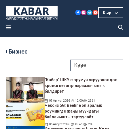
Кыр
Бизнес
"Кабар" ШКУ форумун өткөрүүгө колдоо
көрсөткөн өнөктөштөргө ыраазычылык
билдирет
09 Август 2026
12:00
2361
Чексиз 5G: Beeline эл аралык
роумингде жаңы муундагы
байланышты тартуулайт
06 Август 2026
09:45
205
Көл жээгиндеги кино: Ысык-Көлдө