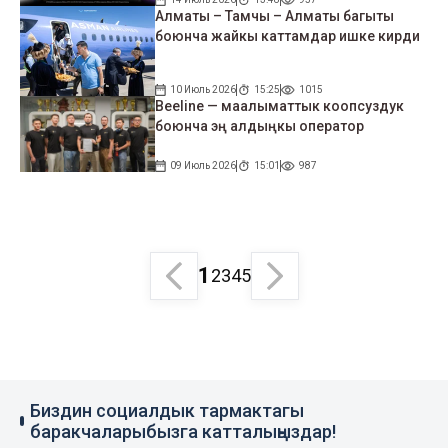
Алматы – Тамчы – Алматы багыты
боюнча жайкы каттамдар ишке кирди
10 Июль 2026
15:25
1015
Beeline — маалыматтык коопсуздук
боюнча эң алдыңкы оператор
09 Июль 2026
15:01
987
1
2
3
4
5
Биздин социалдык тармактагы
баракчаларыбызга катталыңыздар!