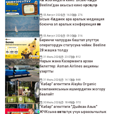
Beeline’дан акысыз кино көрсөтүлөр
05 Август 2026
16:30
276
Ысык-Көлдө чек ара аралык медиация
боюнча эл аралык конференция өтөт
05 Август 2026
09:30
316
Биринчи чалуудан баштап улуттук
оператордун статусуна чейин: Beeline
28 жашка толду
31 Июль 2026
23:07
812
Нарын жана Казарманга арзан
билеттер: Asman Airlines акцияны
узартты
31 Июль 2026
14:10
848
“Кабар” агенттиги Alayku Organic
компаниясынын ишмердигин жогору
баалайт
30 Июль 2026
18:48
970
“Кабар” агенттиги "Дыйкан Азык"
ЖЧКсына өнөктөштүк үчүн ыраазычылык