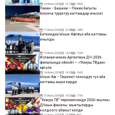
20 Июль 2026
15:10
1803
Пекин – Бишкек – Пекин багыты
боюнча туруктуу каттамдар ачылат
17 Июль 2026
22:08
1685
Баткенден Ысык-Көлгө түз аба каттамы
ачылды
16 Июль 2026
16:40
1264
Испания менен Аргентина ДЧ-2026
финалында ойнойт — «Укмуш ТВдан»
көргүлө
16 Июль 2026
14:53
1445
Ысык-Көл – Ташкент сезондук түз аба
каттамы ишке кирди
15 Июль 2026
16:25
1754
“Укмуш ТВ” тиркемесинде 2026-жылкы
ДЧнын финалы: мыктыларды
колдоого убакыт келди
14 Июль 2026
13:48
957