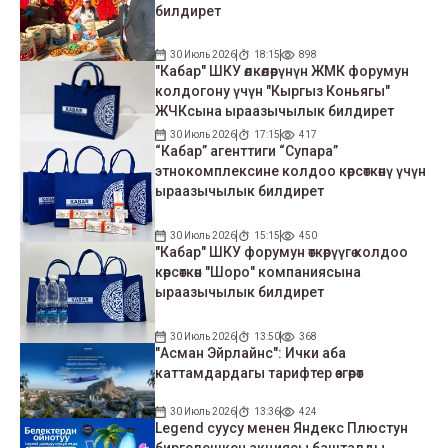
билдирет
30 Июль 2026
18:15
898
"Кабар" ШКУ өлкөлөрүнүн ЖМК форумун
колдогону үчүн "Кыргыз Коньягы"
ЖЧКсына ыраазычылык билдирет
30 Июль 2026
17:15
417
“Кабар” агенттиги “Супара”
этнокомплексине колдоо көрсөткөнү үчүн
ыраазычылык билдирет
30 Июль 2026
15:15
450
"Кабар" ШКУ форумун өткөрүүгө колдоо
көрсөткөн "Шоро" компаниясына
ыраазычылык билдирет
30 Июль 2026
13:50
368
"Асман Эйрлайнс": Ички аба
каттамдардагы тарифтер өзгөрөт
30 Июль 2026
13:36
424
Legend суусу менен Яндекс Плюстун