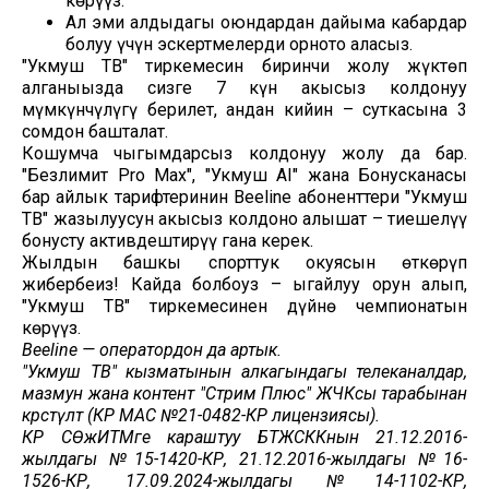
көрүңүз.
Ал эми алдыдагы оюндардан дайыма кабардар
болуу үчүн эскертмелерди орното аласыз.
"Укмуш ТВ" тиркемесин биринчи жолу жүктөп
алганыңызда сизге 7 күн акысыз колдонуу
мүмкүнчүлүгү берилет, андан кийин – суткасына 3
сомдон башталат.
Кошумча чыгымдарсыз колдонуу жолу да бар.
"Безлимит Pro Max", "Укмуш AI" жана Бонусканасы
бар айлык тарифтеринин Beeline абоненттери "Укмуш
ТВ" жазылуусун акысыз колдоно алышат – тиешелүү
бонусту активдештирүү гана керек.
Жылдын башкы спорттук окуясын өткөрүп
жибербеңиз! Кайда болбоңуз – ыңгайлуу орун алып,
"Укмуш ТВ" тиркемесинен дүйнө чемпионатын
көрүңүз.
Beeline — оператордон да артык.
"Укмуш ТВ" кызматынын алкагындагы телеканалдар,
мазмун жана контент "Стрим Плюс" ЖЧКсы тарабынан
көрсөтүлөт (КР МАС №21-0482-КР лицензиясы).
КР СӨжИТМге караштуу БТЖСККнын 21.12.2016-
жылдагы №15-1420-КР, 21.12.2016-жылдагы №16-
1526-КР, 17.09.2024-жылдагы №14-1102-КР,