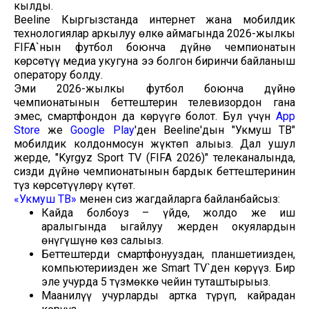
кылды.
Beeline Кыргызстанда интернет жана мобилдик
технологиялар аркылуу өлкө аймагында 2026-жылкы
FIFA`нын футбол боюнча дүйнө чемпионатын
көрсөтүү медиа укугуна ээ болгон биринчи байланыш
оператору болду.
Эми 2026-жылкы футбол боюнча дүйнө
чемпионатынын беттештерин телевизордон гана
эмес, смартфондон да көрүүгө болот. Бул үчүн
App
Store
же
Google Play
'ден Beeline'дын "Укмуш ТВ"
мобилдик колдонмосун жүктөп алыңыз. Дал ушул
жерде, "Kyrgyz Sport TV (FIFA 2026)" телеканалында,
сизди дүйнө чемпионатынын бардык беттештеринин
түз көрсөтүүлөрү күтөт.
«Укмуш ТВ»
менен сиз жагдайларга байланбайсыз:
Кайда болбоңуз – үйдө, жолдо же иш
аралыгында ыңгайлуу жерден окуялардын
өнүгүшүнө көз салыңыз.
Беттештерди смартфонуңуздан, планшетиңизден,
компьютериңизден же Smart TV`ден көрүңүз. Бир
эле учурда 5 түзмөккө чейин туташтырыңыз.
Маанилүү учурларды артка түрүп, кайрадан