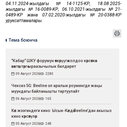
04.11.2024-жылдагы №14-1125-КР, 18.08.2025-
жылдагы №16-0089-КР, 06.10.2021-жылдагы №21-
0489-КР жана 07.02.2020-жылдагы №20-0388-КР
уруксаттамалары.
Тема боюнча
"Кабар" ШКУ форумун өткөрүүгө колдоо көрсөткөн
өнөктөштөргө ыраазычылык билдирет
09 Август 2026
2280
Чексиз 5G: Beeline эл аралык роумингде жаңы
муундагы байланышты тартуулайт
06 Август 2026
165
Көл жээгиндеги кино: Ысык-Көлдө Beeline’дан акысыз
кино көрсөтүлөр
05 Август 2026
248