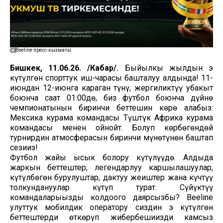
Beeline пресс-кызматы
Бишкек, 11.06.26. /Кабар/.
Быйылкы жылдын эң
күтүлгөн спорттук иш-чарасы башталуу алдында! 11-
июндан 12-июнга караган түнү, жергиликтүү убакыт
боюнча саат 01:00дө, биз футбол боюнча дүйнө
чемпионатынын биринчи беттешин көрө алабыз:
Мексика курама командасы Түштүк Африка курама
командасы менен ойнойт. Болуп көрбөгөндөй
турнирдин атмосферасын биринчи мүнөтүнөн баштап
сезиңиз!
Футбол жайы ысык болору күтүлүүдө. Алдыда
жаркын беттештер, легендарлуу каршылашуулар,
күтүлбөгөн бурулуштар, даңктуу жеңиштер жана күчтүү
толкундануулар күтүп турат. Сүйүктүү
командаларыңызды колдоого даярсызбы? Beeline
улуттук мобилдик оператору сиздин эң күтүлгөн
беттештерди өткөрүп жибербешиңизди камсыз