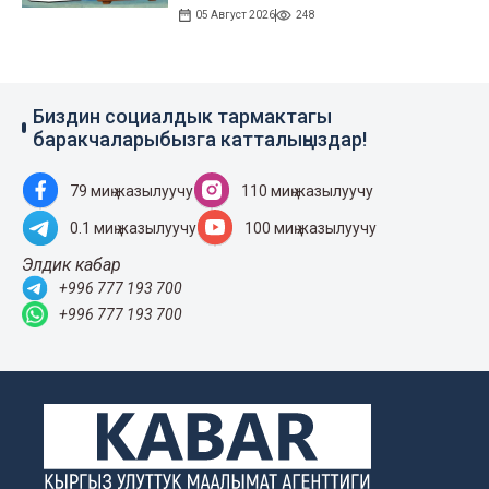
05 Август 2026
248
Биздин социалдык тармактагы
баракчаларыбызга катталыңыздар!
79 миң жазылуучу
110 миң жазылуучу
0.1 миң жазылуучу
100 миң жазылуучу
Элдик кабар
+996 777 193 700
+996 777 193 700