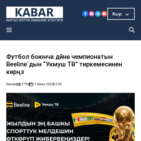
Кыр
Футбол боюнча дүйнө чемпионатын
Beeline`дын “Укмуш ТВ” тиркемесинен
көрүңүз
Бизнес
1790
11 Июнь 2026
12:45