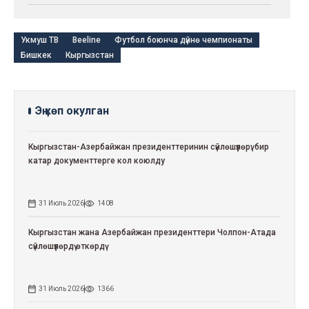
Укмуш ТВ
Beeline
Футбол боюнча дүйнө чемпионаты
Бишкек
Кыргызстан
Эң көп окулган
Кыргызстан-Азербайжан президенттеринин сүйлөшүүлөрү: бир
катар документтерге кол коюлду
31 Июль 2026
1408
Кыргызстан жана Азербайжан президенттери Чолпон-Атада
сүйлөшүүлөрдү өткөрдү
31 Июль 2026
1366