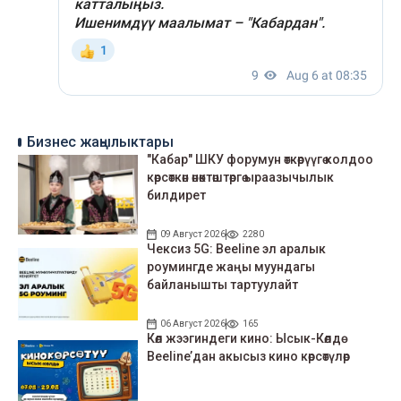
Бизнес жаңылыктары
"Кабар" ШКУ форумун өткөрүүгө колдоо
көрсөткөн өнөктөштөргө ыраазычылык
билдирет
09 Август 2026
2280
Чексиз 5G: Beeline эл аралык
роумингде жаңы муундагы
байланышты тартуулайт
06 Август 2026
165
Көл жээгиндеги кино: Ысык-Көлдө
Beeline’дан акысыз кино көрсөтүлөр