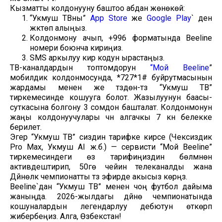
Кызматты колдонууну баштоо абдан жөнөкөй:
“Укмуш ТВны”
App Store
же
Google Play
` ден
жүктөп алыңыз.
Колдонмону ачып, +996 форматында Beeline
номери боюнча кириңиз.
SMS аркылуу кирүү кодун ырастаңыз.
ТВ-каналдардын топтомдорун
“Мой Beeline
”
мобилдик колдонмосунда, *727*1# буйрутмасынын
жардамы менен же түздөн-түз “Укмуш ТВ”
тиркемесинде кошууга болот. Жазылуунун баасы-
суткасына болгону 3 сомдон башталат. Колдонмонун
жаңы колдонуучулары үчүн алгачкы 7 күн белекке
берилет.
Эгер “Укмуш ТВ” сиздин тарифке кирсе (Чексиздик
Pro Max, Укмуш AI ж.б.) — сервисти “Мой Beeline”
тиркемесиндеги өз тарифиңиздин бөлүмүнөн
активдештирип, 50гө чейин телеканалды жана
Дүйнөлүк чемпионатты түз эфирде акысыз көрүңүз.
Beeline`дан “Укмуш ТВ” менен чоң футбол дайыма
жаныңда. 2026-жылдагы дүйнө чемпионатында
кошуналардын легендарлуу дебютун өткөрүп
жибербеңиз. Алга, Өзбекстан!