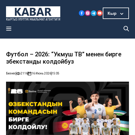
Кыр
Футбол – 2026: “Укмуш ТВ” менен бирге
Өзбекстанды колдойбуз
Бизнес
2116
16 Июнь 2026
15:05