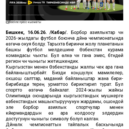
Beeline пресс-кызматы
Бишкек, 16.06.26. /Кабар/.
Борбор азиялыктар үчүн
2026-жылдагы футбол боюнча дүйнө чемпионатында
өзгөчө окуя болду. Тарыхта биринчи жолу планетанын
башкы футбол мелдешине Өзбекстан курама
командасы чыкты. Бул өлкө үчүн гана эмес, бүтүндөй
регион үчүн чыныгы жетишкендик.
Кыргызстан менен Өзбекстанды жалпы чек ара гана
байланыштырбайт. Бизди коңшулук мамилелер,
окшош салттар, маданий байланыштар жана бири-
бирибизди терең урматтоо бириктирип турат. Бул
спортто өзгөчө байкалат. 2024-жылы жайкы
Олимпиада оюндарында кыргызстандык мушкерге
өзбекстандык машыктыруучунун жардамы, ошондой
эле борбор азиялык спортчулар менен
күйөрмандардын өз ара колдоосу элдердин
достугунун чыныгы символу болуп калган.
Дүйнөлүк чемпионаттын тайпалык баскычында