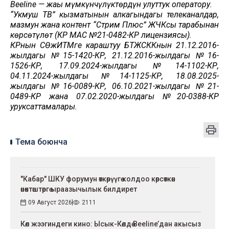
Beeline — жаңы мүмкүнчүлүктөрдүн улуттук оператору.
“Укмуш ТВ” кызматынын алкагындагы телеканалдар,
мазмун жана контент “Стрим Плюс” ЖЧКсы тарабынан
көрсөтүлөт (КР МАС №21-0482-КР лицензиясы).
КРнын СӨжИТМге караштуу БТЖСККнын 21.12.2016-
жылдагы №15-1420-КР, 21.12.2016-жылдагы №16-
1526-КР, 17.09.2024-жылдагы №14-1102-КР,
04.11.2024-жылдагы №14-1125-КР, 18.08.2025-
жылдагы №16-0089-КР, 06.10.2021-жылдагы №21-
0489-КР жана 07.02.2020-жылдагы №20-0388-КР
уруксаттамалары.
Тема боюнча
"Кабар" ШКУ форумун өткөрүүгө колдоо көрсөткөн
өнөктөштөргө ыраазычылык билдирет
09 Август 2026
2111
Көл жээгиндеги кино: Ысык-Көлдө Beeline’дан акысыз