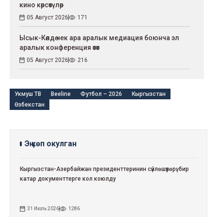
кино көрсөтүлөр
05 Август 2026
171
Ысык-Көлдө чек ара аралык медиация боюнча эл
аралык конференция өтөт
05 Август 2026
216
Укмуш ТВ
Beeline
Футбол – 2026
Кыргызстан
Өзбекстан
Эң көп окулган
Кыргызстан-Азербайжан президенттеринин сүйлөшүүлөрү: бир
катар документтерге кол коюлду
31 Июль 2026
1286