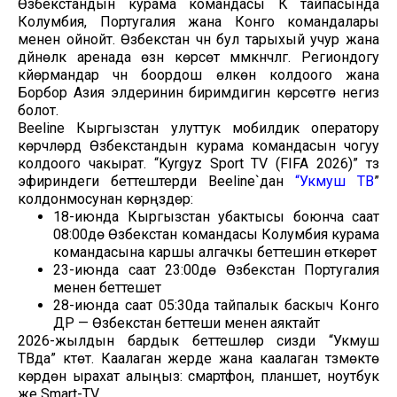
Өзбекстандын курама командасы К тайпасында
Колумбия, Португалия жана Конго командалары
менен ойнойт. Өзбекстан үчүн бул тарыхый учур жана
дүйнөлүк аренада өзүн көрсөтүү мүмкүнчүлүгү. Региондогу
күйөрмандар үчүн боордош өлкөнү колдоого жана
Борбор Азия элдеринин биримдигин көрсөтүүгө негиз
болот.
Beeline Кыргызстан улуттук мобилдик оператору
көрүүчүлөрдү Өзбекстандын курама командасын чогуу
колдоого чакырат. “Kyrgyz Sport TV (FIFA 2026)” түз
эфириндеги беттештерди Beeline`дан
“Укмуш ТВ
”
колдонмосунан көрүңүздөр:
18-июнда Кыргызстан убактысы боюнча саат
08:00дө Өзбекстан командасы Колумбия курама
командасына каршы алгачкы беттешин өткөрөт
23-июнда саат 23:00дө Өзбекстан Португалия
менен беттешет
28-июнда саат 05:30да тайпалык баскыч Конго
ДР — Өзбекстан беттеши менен аяктайт
2026-жылдын бардык беттешүүлөрү сизди “Укмуш
ТВда” күтөт. Каалаган жерде жана каалаган түзмөктө
көрүүдөн ырахат алыңыз: смартфон, планшет, ноутбук
же Smart-TV.