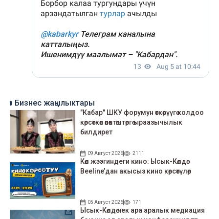
Бизнес жаңылыктары
"Кабар" ШКУ форумун өткөрүүгө колдоо
көрсөткөн өнөктөштөргө ыраазычылык
билдирет
09 Август 2026
2111
Көл жээгиндеги кино: Ысык-Көлдө
Beeline’дан акысыз кино көрсөтүлөр
05 Август 2026
171
Ысык-Көлдө чек ара аралык медиация