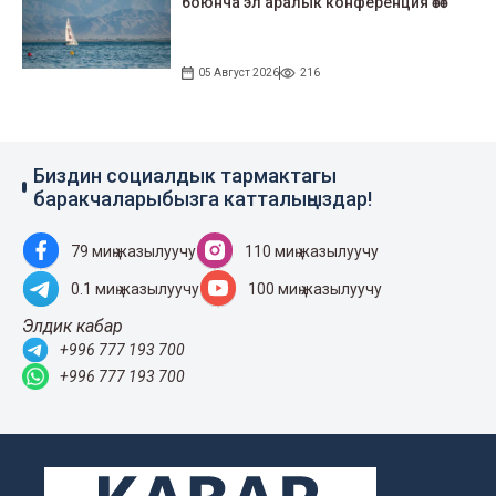
боюнча эл аралык конференция өтөт
05 Август 2026
216
Биздин социалдык тармактагы
баракчаларыбызга катталыңыздар!
79 миң жазылуучу
110 миң жазылуучу
0.1 миң жазылуучу
100 миң жазылуучу
Элдик кабар
+996 777 193 700
+996 777 193 700