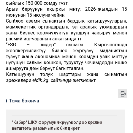
сыйлык 150 000 сомду түзөт.
Арыз берүүнүн акыркы мөөнөтү: 2026-жылдын 15
июнунан 15 июлуна чейин.
Сыйлоо аземи сынактын бардык катышуучуларын,
мамлекеттик органдардын, эл аралык уюмдардын
жана бизнес-коомчулуктун өкүлдөрүн чакыруу менен
расмий иш-чаранын алкагында өтөт.
“ESG – лидер” сынагы Кыргызстанда
жоопкерчиликтүү бизнес жүргүзүү маданиятын
түзүүгө жана экономика менен коомдун узак мөөнөттүү
өнүгүшүнө салым кошкон, туруктуу чечимдерди ишке
ашырууга дем берүүгө багытталган.
Катышуунун толук шарттары жана сынактын
эрежелери
eldik.kg. сайтында жеткиликтүү.
Тема боюнча
"Кабар" ШКУ форумун өткөрүүгө колдоо көрсөткөн
өнөктөштөргө ыраазычылык билдирет