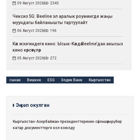
09 Август 2026
2343
Чексиз 5G: Beeline эл аралык роумингде жаңы
муундагы байланышты тартуулайт
06 Август 2026
196
Көл жээгиндеги кино: Ысык-Көлдө Beeline’дан акысыз
кино көрсөтүлөр
05 Август 2026
272
сынак
Бишкек
ESG
Элдик Банк
Кыргызстан
Эң көп окулган
Кыргызстан-Азербайжан президенттеринин сүйлөшүүлөрү: бир
катар документтерге кол коюлду