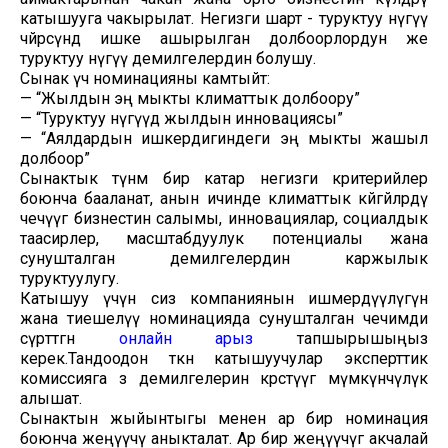
катышууга чакырылат. Негизги шарт - туруктуу өнүгүү
чөйрөсүндө ишке ашырылган долбоорлордун же
туруктуу өнүгүү демилгелердин болушу.
Сынак үч номинацияны камтыйт:
— “Жылдын эң мыкты климаттык долбоору”
— “Туруктуу өнүгүүдө жылдын инновациясы”
— “Аялдардын ишкердигиндеги эң мыкты жашыл
долбоор”
Сынактык өтүнмө бир катар негизги критерийлер
боюнча бааланат, анын ичинде климаттык көйгөйлөрдү
чечүүгө бизнестин салымы, инновациялар, социалдык
таасирлер, масштабдуулук потенциалы жана
сунушталган демилгелердин каржылык
туруктуулугу.
Катышуу үчүн сиз компаниянын ишмердүүлүгүн
жана тиешелүү номинацияда сунушталган чечимди
сүрөттөгөн
онлайн арыз
тапшырышыңыз
керек.Тандоодон өткөн катышуучулар эксперттик
комиссияга өз демилгелерин көрсөтүүгө мүмкүнчүлүк
алышат.
Сынактын жыйынтыгы менен ар бир номинация
боюнча жеңүүчү аныкталат. Ар бир жеңүүчүгө акчалай