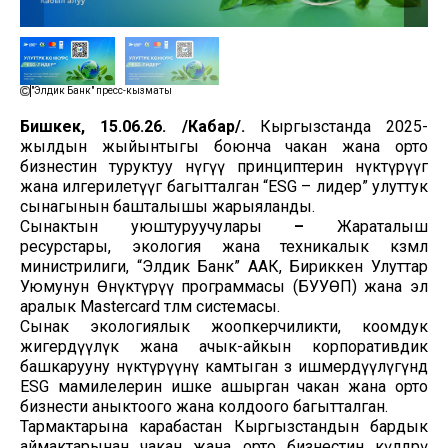
"Элдик Банк" пресс-кызматы
Бишкек, 15.06.26. /Кабар/.
Кыргызстанда 2025-
жылдын жыйынтыгы боюнча чакан жана орто
бизнестин туруктуу өнүгүү принциптерин өнүктүрүүгө
жана илгерилетүүгө багытталган “ESG – лидер” улуттук
сынагынын башталышы жарыяланды.
Сынактын уюштуруучулары
–
Жараталыш
ресурстары, экология жана техникалык көзөмөл
министрилиги, “Элдик Банк” ААК, Бириккен Улуттар
Уюмунун Өнүктүрүү программасы (БУУӨП) жана эл
аралык Mastercard төлөм системасы.
Сынак экологиялык жоопкерчиликти, коомдук
жигердүүлүк жана ачык-айкын корпоративдик
башкарууну өнүктүрүүнү камтыган өз ишмердүүлүгүндө
ESG мамилелерин ишке ашырган чакан жана орто
бизнести аныктоого жана колдоого багытталган.
Тармактарына карабастан Кыргызстандын бардык
аймактарынан чакан жана орто бизнестин өкүлдөрү