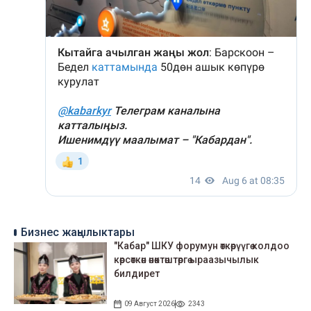
Бизнес жаңылыктары
"Кабар" ШКУ форумун өткөрүүгө колдоо
көрсөткөн өнөктөштөргө ыраазычылык
билдирет
09 Август 2026
2343