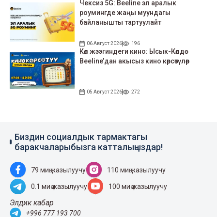
Чексиз 5G: Beeline эл аралык
роумингде жаңы муундагы
байланышты тартуулайт
06 Август 2026
196
Көл жээгиндеги кино: Ысык-Көлдө
Beeline’дан акысыз кино көрсөтүлөр
05 Август 2026
272
Биздин социалдык тармактагы
баракчаларыбызга катталыңыздар!
79 миң жазылуучу
110 миң жазылуучу
0.1 миң жазылуучу
100 миң жазылуучу
Элдик кабар
+996 777 193 700