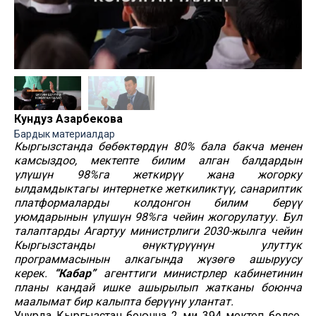
Кундуз Азарбекова
Бардык материалдар
Кыргызстанда бөбөктөрдүн 80% бала бакча менен
камсыздоо, мектепте билим алган балдардын
үлүшүн 98%га жеткирүү жана жогорку
ылдамдыктагы интернетке жеткиликтүү, санариптик
платформаларды колдонгон билим берүү
уюмдарынын үлүшүн 98%га чейин жогорулатуу. Бул
талаптарды Агартуу министрлиги 2030-жылга чейин
Кыргызстанды өнүктүрүүнүн улуттук
программасынын алкагында жүзөгө ашыруусу
керек.
“Кабар”
агенттиги министрлер кабинетинин
планы кандай ишке ашырылып жатканы боюнча
маалымат бир калыпта берүүнү улантат.
Учурда Кыргызстан боюнча 2 миң 394 мектеп болсо,