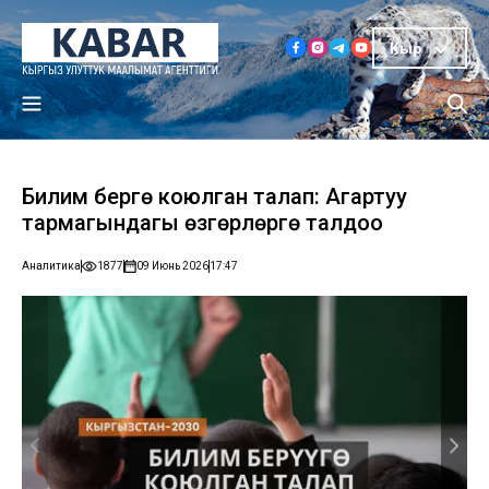
Кыр
Билим берүүгө коюлган талап: Агартуу
тармагындагы өзгөрүүлөргө талдоо
Аналитика
1877
09 Июнь 2026
17:47