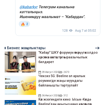
Бизнес жаңылыктары
"Кабар" ШКУ форумун өткөрүүгө колдоо
көрсөткөн өнөктөштөргө ыраазычылык
билдирет
09 Август 2026
2670
Чексиз 5G: Beeline эл аралык
роумингде жаңы муундагы
байланышты тартуулайт
06 Август 2026
312
Көл жээгиндеги кино: Ысык-Көлдө
Beeline’дан акысыз кино көрсөтүлөр