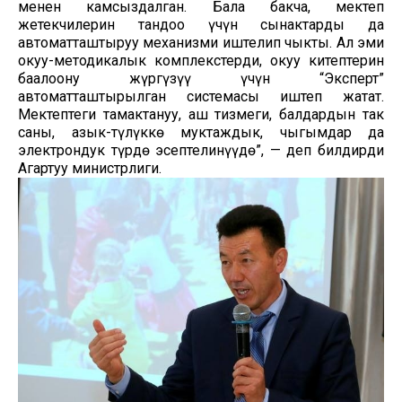
менен камсыздалган. Бала бакча, мектеп
жетекчилерин тандоо үчүн сынактарды да
автоматташтыруу механизми иштелип чыкты. Ал эми
окуу-методикалык комплекстерди, окуу китептерин
баалоону жүргүзүү үчүн “Эксперт”
автоматташтырылган системасы иштеп жатат.
Мектептеги тамактануу, аш тизмеги, балдардын так
саны, азык-түлүккө муктаждык, чыгымдар да
электрондук түрдө эсептелинүүдө”, — деп билдирди
Агартуу министрлиги.