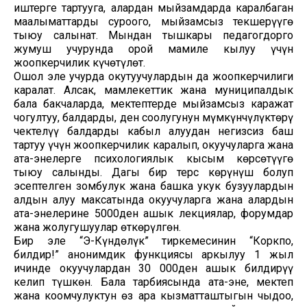
иштерге тартууга, алардан мыйзамдарда каралбаган
маалыматтарды суроого, мыйзамсыз текшерүүгө
тыюу салынат. Мындан тышкары педагогдорго
жумуш учурунда орой мамиле кылуу үчүн
жоопкерчилик күчөтүлөт.
Ошол эле учурда окутуучулардын да жоопкерчилиги
каралат. Алсак, мамлекеттик жана муниципалдык
бала бакчаларда, мектептерде мыйзамсыз каражат
чогултуу, балдарды, ден соолугунун мүмкүнчүлүктөрү
чектелүү балдарды кабыл алуудан негизсиз баш
тартуу үчүн жоопкерчилик каралып, окуучуларга жана
ата-энелерге психологиялык кысым көрсөтүүгө
тыюу салынды. Дагы бир терс көрүнүш болуп
эсептелген зомбулук жана башка укук бузуулардын
алдын алуу максатында окуучуларга жана алардын
ата-энелерине 5000ден ашык лекциялар, форумдар
жана жолугушуулар өткөрүлгөн.
Бир эле “Э-Күндөлүк” тиркемесинин “Коркпо,
билдир!” анонимдик функциясы аркылуу 1 жыл
ичинде окуучулардан 30 000ден ашык билдирүү
келип түшкөн. Бала тарбиясында ата-эне, мектеп
жана коомчулуктун өз ара кызматташтыгын чыңдоо,