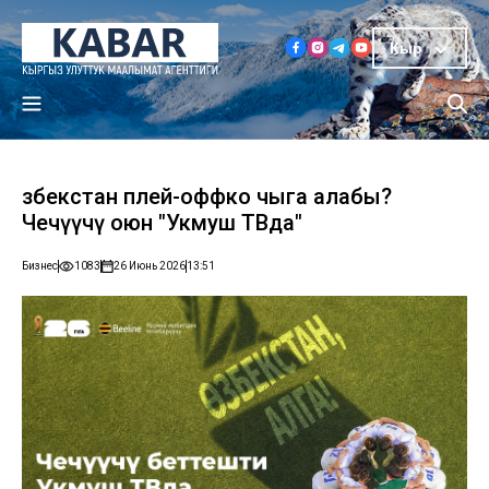
Кыр
Өзбекстан плей-оффко чыга алабы?
Чечүүчү оюн "Укмуш ТВда"
Бизнес
1083
26 Июнь 2026
13:51