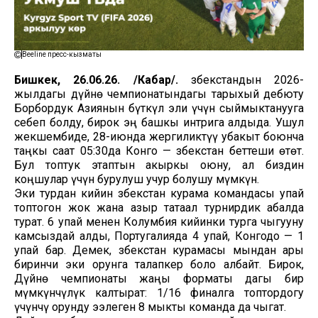
Beeline пресс-кызматы
Бишкек, 26.06.26. /Кабар/.
Өзбекстандын 2026-
жылдагы дүйнө чемпионатындагы тарыхый дебюту
Борбордук Азиянын бүткүл эли үчүн сыймыктанууга
себеп болду, бирок эң башкы интрига алдыда. Ушул
жекшембиде, 28-июнда жергиликтүү убакыт боюнча
таңкы саат 05:30да Конго — Өзбекстан беттеши өтөт.
Бул топтук этаптын акыркы оюну, ал биздин
коңшулар үчүн бурулуш учур болушу мүмкүн.
Эки турдан кийин Өзбекстан курама командасы упай
топтогон жок жана азыр татаал турнирдик абалда
турат. 6 упай менен Колумбия кийинки турга чыгууну
камсыздай алды, Португалияда 4 упай, Конгодо — 1
упай бар. Демек, Өзбекстан курамасы мындан ары
биринчи эки орунга талапкер боло албайт. Бирок,
Дүйнө чемпионаты жаңы форматы дагы бир
мүмкүнчүлүк калтырат: 1/16 финалга топтордогу
үчүнчү орунду ээлеген 8 мыкты команда да чыгат.