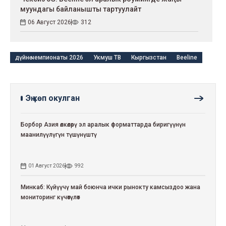
муундагы байланышты тартуулайт
06 Август 2026
312
дүйнө чемпионаты 2026
Укмуш ТВ
Кыргызстан
Beeline
Эң көп окулган
Борбор Азия өлкөлөрү эл аралык форматтарда биригүүнүн
маанилүүлүгүн түшүнүштү
01 Август 2026
992
Минкаб: Күйүүчү май боюнча ички рынокту камсыздоо жана
мониторинг күчөтүлөт