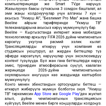
компьютериңизде же Smart TVде көрүңүз.
Жазылуунун баасы суткасына 3 сомдон башталат, ал
эми жаңы колдонуучулар үчүн алгачкы 7 күн —
акысыз. "Укмуш AI", "Безлимит Pro Max" жана башка
Beeline айрым тарифтеринде "Укмуш ТВ"
телеканалдарына акысыз кирүү мүмкүнчүлүгү бар.
Beeline — Кыргызстанда интернет жана мобилдик
технологиялар аркылуу FIFA 2026 дүйнө чемпионатын
көрсөтүү укугуна расмий ээлик кылат.
Трансляцияларды өткөрүү үчүн компания өз
студиясын уюштуруп, ал жерден беттештер түз
эфирде көрсөтүлүп, көрүүчүлөр үчүн эксклюзивдүү
контент түзүлүүдө. Бул жөн гана беттештерди көрүү
эмес, турнирдин атмосферасына сүңгүп, каалаган
жериңизде 2026-дүйнө чемпионатынын
окуяларынын өнүгүшүн көз жаздымда калтырбоо
мүмкүнчүлүгү.
Конго менен Өзбекстандын ортосундагы беттеш —
өткөрүп жиберүүгө мүмкүн болбогон окуя. "Укмуш
ТВ" тиркемесин
App Store
же
Google Play
'ден жүктөп
алып, дүйнө чемпионатынын трансляциясын
күйгүзүп, Beeline менен бирге коңшуларды колдоңуз.