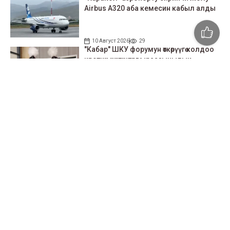
Airbus A320 аба кемесин кабыл алды
10 Август 2026
29
"Кабар" ШКУ форумун өткөрүүгө колдоо
көрсөткөн өнөктөштөргө ыраазычылык
билдирет
09 Август 2026
2678
Чексиз 5G: Beeline эл аралык
роумингде жаңы муундагы
байланышты тартуулайт
06 Август 2026
312
Биздин социалдык тармактагы
баракчаларыбызга катталыңыздар!
79 миң жазылуучу
110 миң жазылуучу