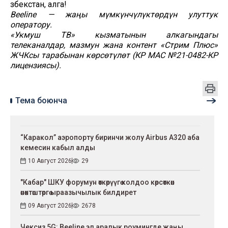
Өзбекстан, алга!
Beeline — жаңы мүмкүнчүлүктөрдүн улуттук
оператору.
«Укмуш ТВ» кызматынын алкагындагы
телеканалдар, мазмун жана контент «Стрим Плюс»
ЖЧКсы тарабынан көрсөтүлөт (КР МАС №21-0482-КР
лицензиясы).
Тема боюнча
“Каракол” аэропорту биринчи жолу Airbus A320 аба
кемесин кабыл алды
10 Август 2026
29
"Кабар" ШКУ форумун өткөрүүгө колдоо көрсөткөн
өнөктөштөргө ыраазычылык билдирет
09 Август 2026
2678
Чексиз 5G: Beeline эл аралык роумингде жаңы