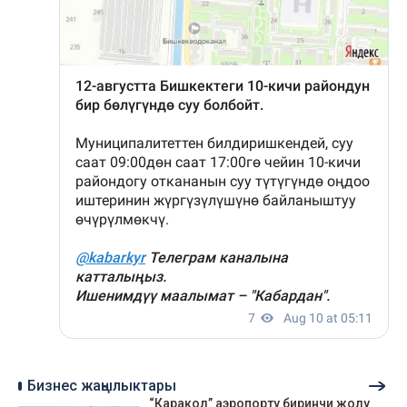
Бизнес жаңылыктары
“Каракол” аэропорту биринчи жолу