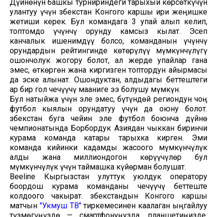
Дүйнөнүн башкы турнириндеги тарыхый көрсөткүчүн
улантуу үчүн Өзбекстан Конгого каршы ири жеңишке
жетиши керек. Бул командага 3 упай алып келип,
топтомдо үчүнчү орунду камсыз кылат. Эсеп
канчалык ишенимдүү болсо, команданын үчүнчү
орундардын рейтингинде көтөрүлүү мүмкүнчүлүгү
ошончолук жогору болот, ал жерде упайлар гана
эмес, өткөргөн жана киргизген топтордун айырмасы
да эске алынат. Ошондуктан, алдыдагы беттештеги
ар бир гол чечүүчү мааниге ээ болушу мүмкүн.
Бул натыйжа үчүн эле эмес, бүтүндөй региондун чоң
футбол кыялын орундатуу үчүн да оюну болот.
Өзбекстан буга чейин эле футбол боюнча дүйнө
чемпионатында Борбордук Азиядан чыккан биринчи
курама команда катары тарыхка кирген. Эми
команда кийинки кадамды жасоого мүмкүнчүлүк
алды жана миллиондогон көрүүчүлөр бул
мүмкүнчүлүк үчүн таймашка күйөрман болушат.
Beeline Кыргызстан улуттук уюлдук оператору
боордош курама команданы чечүүчү беттеште
колдоого чакырат. Өзбекстандын Конгого каршы
матчын
"Укмуш ТВ"
тиркемесинен каалаган ыңгайлуу
түзмөгүңүздө — смартфонуңузда, планшетиңизде,