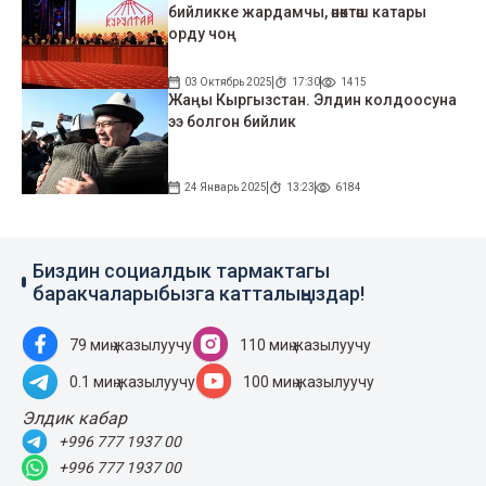
бийликке жардамчы, өнөктөш катары
орду чоң
03 Октябрь 2025
17:30
1415
Жаңы Кыргызстан. Элдин колдоосуна
ээ болгон бийлик
24 Январь 2025
13:23
6184
Биздин социалдык тармактагы
баракчаларыбызга катталыңыздар!
79 миң жазылуучу
110 миң жазылуучу
0.1 миң жазылуучу
100 миң жазылуучу
Элдик кабар
+996 777 1937 00
+996 777 1937 00