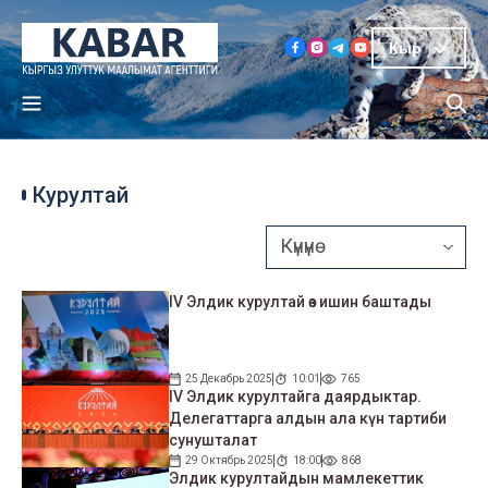
Кыр
Курултай
IV Элдик курултай өз ишин баштады
25 Декабрь 2025
10:01
765
IV Элдик курултайга даярдыктар.
Делегаттарга алдын ала күн тартиби
сунушталат
29 Октябрь 2025
18:00
868
Элдик курултайдын мамлекеттик