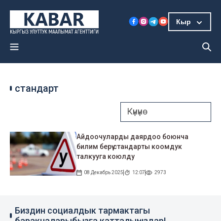
Кыр
стандарт
Айдоочуларды даярдоо боюнча
билим берүү стандарты коомдук
талкууга коюлду
08 Декабрь 2025
12:07
2973
Биздин социалдык тармактагы
баракчаларыбызга катталыңыздар!