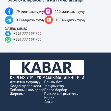
79 миң жазылуучу
110 миң жазылуучу
0.1 миң жазылуучу
100 миң жазылуучу
Элдик кабар
+996 777 193 700
+996 777 193 700
Агенттик тууралуу
Башкы бет
Колдонуу эрежеси
Жаңылыктар
Байланыш номерлер
Пресс-борбор
Жарнама
Бизнес жаңылыктары
Издөө
Архив