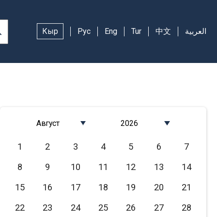
Кыр
Рус
Eng
Tur
中文
العربية
Август
2026
Январь
2026
1
2
3
4
5
6
7
Февраль
2025
8
9
10
11
12
13
14
Март
2024
Апрель
2023
15
16
17
18
19
20
21
Май
2022
22
23
24
25
26
27
28
Июнь
2021