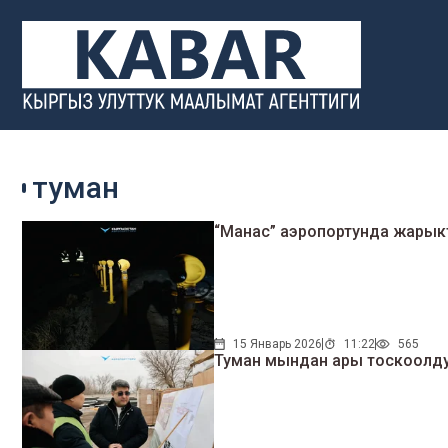
туман
“Манас” аэропортунда жарыкт
15 Январь 2026
11:22
565
Туман мындан ары тоскоолдук