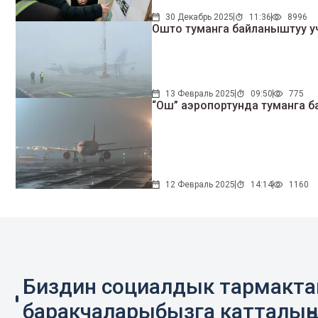
30 Декабрь 2025
11:36
8996
Ошто туманга байланыштуу уч
13 Февраль 2025
09:50
775
“Ош” аэропортунда туманга б
12 Февраль 2025
14:14
1160
Биздин социалдык тармакт
баракчаларыбызга катталың