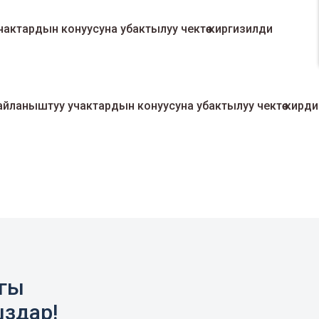
актардын конуусуна убактылуу чектөө киргизилди
айланыштуу учактардын конуусуна убактылуу чектөө кирди
агы
ыздар!