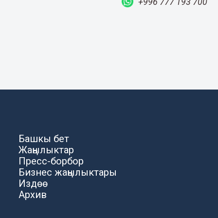
+996 777 193 700
Башкы бет
Жаңылыктар
Пресс-борбор
Бизнес жаңылыктары
Издөө
Архив