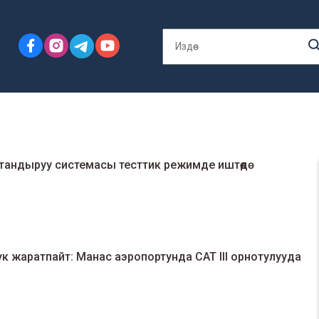
андыруу системасы тесттик режимде иштөөдө
 жаратпайт: Манас аэропортунда CAT III орнотулууда