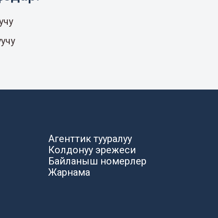
учу
уучу
Агенттик тууралуу
Колдонуу эрежеси
Байланыш номерлер
Жарнама