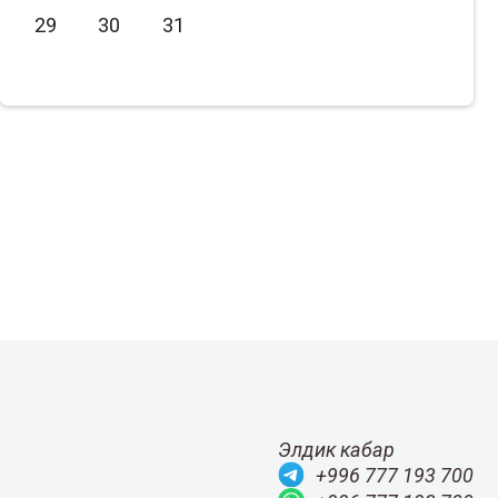
29
30
31
Июль
2020
Август
2019
Сентябрь
2018
Октябрь
2017
Ноябрь
2016
Декабрь
2015
Элдик кабар
+996 777 193 700