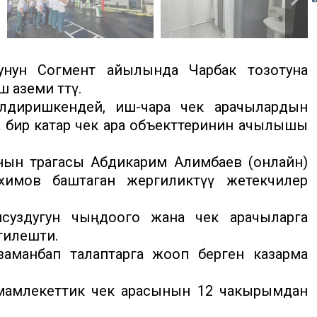
нун Согмент айылында Чарбак тозотуна
 аземи өттү.
билдиришкендей, иш-чара чек арачылардын
а бир катар чек ара объекттеринин ачылышы
ын төрагасы Абдикарим Алимбаев (онлайн)
химов баштаган жергиликтүү жетекчилер
суздугун чыңдоого жана чек арачыларга
елгилешти.
 заманбап талаптарга жооп берген казарма
 мамлекеттик чек арасынын 12 чакырымдан