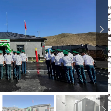
Ы
р
К
а
К
с
К
Ч
К