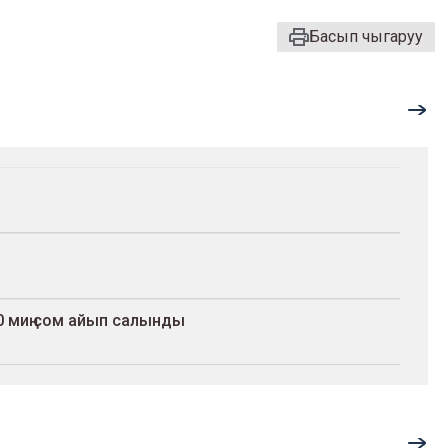
Басып чыгаруу
 миң сом айып салынды