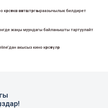
о көрсөткөн өнөктөштөргө ыраазычылык билдирет
умингде жаңы муундагы байланышты тартуулайт
line’дан акысыз кино көрсөтүлөр
агы
ыздар!