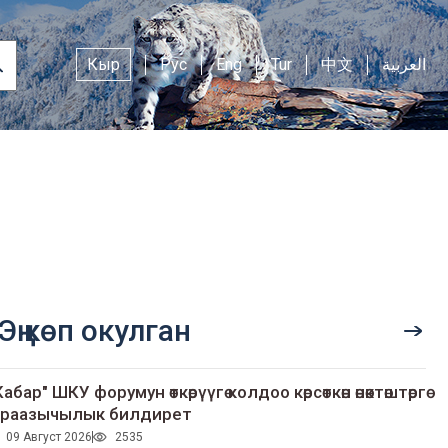
Кыр
Рус
Eng
Tur
中文
العربية
Эң көп окулган
Кабар" ШКУ форумун өткөрүүгө колдоо көрсөткөн өнөктөштөргө
раазычылык билдирет
09 Август 2026
2535