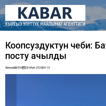
Коопсуздуктун чеби: Ба
посту ачылды
Аймак
556
28 Май 2026
09:10