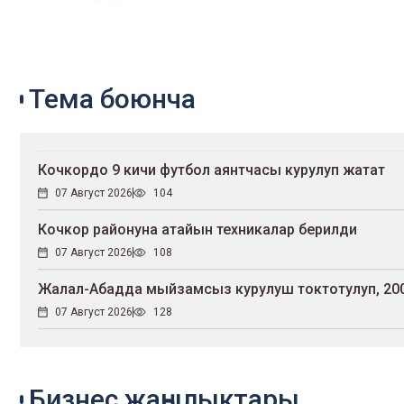
Тема боюнча
Кочкордо 9 кичи футбол аянтчасы курулуп жатат
07 Август 2026
104
Кочкор районуна атайын техникалар берилди
07 Август 2026
108
Жалал-Абадда мыйзамсыз курулуш токтотулуп, 200
07 Август 2026
128
Бизнес жаңылыктары