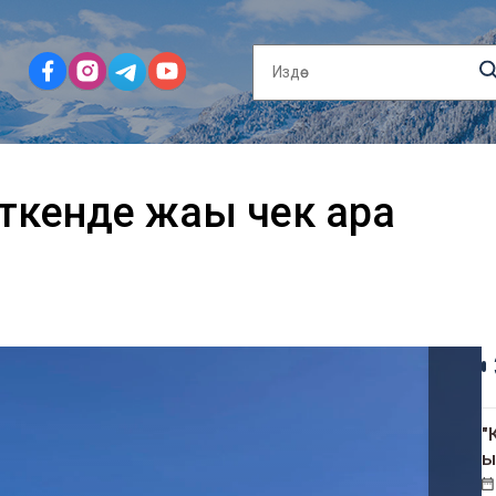
ткенде жаңы чек ара
"
ы