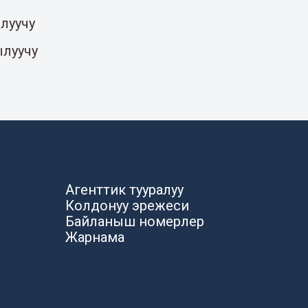
луучу
ылуучу
Агенттик тууралуу
Колдонуу эрежеси
Байланыш номерлер
Жарнама