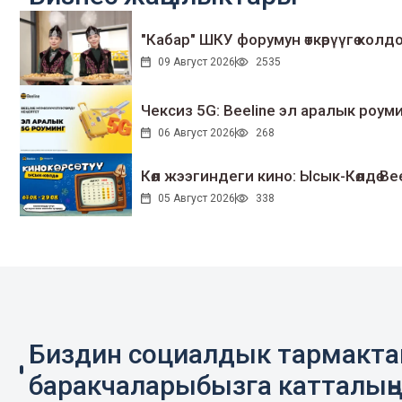
"Кабар" ШКУ форумун өткөрүүгө колдо
09 Август 2026
2535
Чексиз 5G: Beeline эл аралык ро
06 Август 2026
268
Көл жээгиндеги кино: Ысык-Көлдө Bee
05 Август 2026
338
Биздин социалдык тармакт
баракчаларыбызга катталың