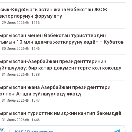
сык-Көлдө Кыргызстан жана Өзбекстан ЖОЖ
екторлорунун форуму өттү
29 Июль 2026
1916
ыргызстан менен Өзбекстан туристтердин
гымын 10 млн адамга жеткирүүнү көздөйт – Кубатов
30 Июль 2026
1646
ыргызстан-Азербайжан президенттеринин
үйлөшүүлөрү: бир катар документтерге кол коюлду
31 Июль 2026
1588
ыргызстан жана Азербайжан президенттери
олпон-Атада сүйлөшүүлөрдү өткөрдү
31 Июль 2026
1547
ыргызстан туристтик имиджин кантип бекемдөөдө?
31 Июль 2026
1446