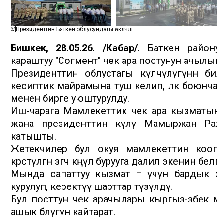
Президенттин Баткен облусундагы өкүлчүлүгү
Бишкек, 28.05.26. /Кабар/.
Баткен району
караштуу "Согмент" чек ара постунун ачылыш
Президенттин облустагы өкүлчүлүгүнөн 
кесиптик майрамына туш келип, өлкө боюнч
менен бирге уюштурулду.
Иш-чарага Мамлекеттик чек ара кызматын
жана президенттин өкүлү Мамыржан Ра
катышты.
Жетекчилер бул окуя мамлекеттин кооп
көрсөтүлгөн өзгөчө көңүл бурууга далил экенин б
Мында сапаттуу кызмат өтөө үчүн бардык
курулуп, керектүү шарттар түзүлдү.
Бул посттун чек арачылары кыргыз-өзбек
ашык бөлүгүн кайтарат.