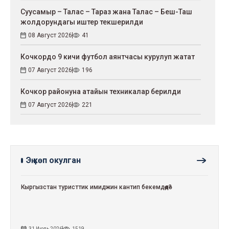
Суусамыр – Талас – Тараз жана Талас – Беш-Таш
жолдорундагы иштер текшерилди
08 Август 2026
41
Кочкордо 9 кичи футбол аянтчасы курулуп жатат
07 Август 2026
196
Кочкор районуна атайын техникалар берилди
07 Август 2026
221
Эң көп окулган
Кыргызстан туристтик имиджин кантип бекемдөөдө?
31 Июль 2026
1519