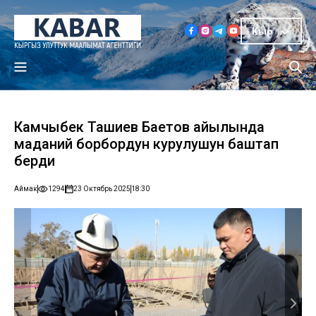
Кыр
Камчыбек Ташиев Баетов айылында
маданий борбордун курулушун баштап
берди
Аймак
1294
23 Октябрь 2025
18:30