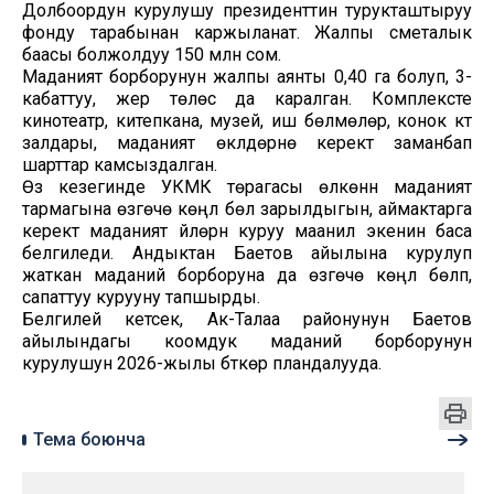
Долбоордун курулушу президенттин турукташтыруу
фонду тарабынан каржыланат. Жалпы сметалык
баасы болжолдуу 150 млн сом.
Маданият борборунун жалпы аянты 0,40 га болуп, 3-
кабаттуу, жер төлөсү да каралган. Комплексте
кинотеатр, китепкана, музей, иш бөлмөлөр, конок күтүү
залдары, маданият өкүлдөрүнө керектүү заманбап
шарттар камсыздалган.
Өз кезегинде УКМК төрагасы өлкөнүн маданият
тармагына өзгөчө көңүл бөлүү зарылдыгын, аймактарга
керектүү маданият үйлөрүн куруу маанилүү экенин баса
белгиледи. Андыктан Баетов айылына курулуп
жаткан маданий борборуна да өзгөчө көңүл бөлүп,
сапаттуу курууну тапшырды.
Белгилей кетсек, Ак-Талаа районунун Баетов
айылындагы коомдук маданий борборунун
курулушун 2026-жылы бүткөрүү пландалууда.
Тема боюнча