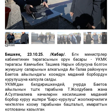
УКМК
Бишкек, 23.10.25. /Кабар/.
Бүгүн министрлер
кабинетинин төрагасынын орун басары - УКМК
төрагасы Камчыбек Ташиев Нарын облусуна болгон
жумушчу сапарынын алкагында Ак-Талаа районунун
Баетов айылындагы коомдук маданий борбордун
курулушуна капсула салды.
УКМКдан билдиришкендей, учурда Баетов
айылынын түштүк тарабына Т.Жолдубаев жана
А.Султаналиев көчөлөрүнүн кесилишине маданий
борбор куруу иштери "Барс-курулуш" жоопкерчилиги
чектелген коому тарабынан башталып, имараттын
котлованы казылган.