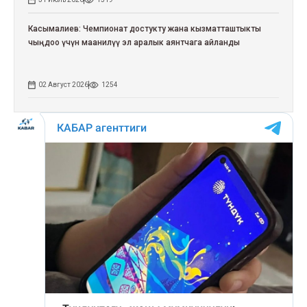
Касымалиев: Чемпионат достукту жана кызматташтыкты
чыңдоо үчүн маанилүү эл аралык аянтчага айланды
02 Август 2026
1254