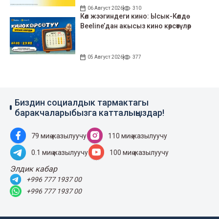
06 Август 2026
310
Көл жээгиндеги кино: Ысык-Көлдө
Beeline’дан акысыз кино көрсөтүлөр
05 Август 2026
377
Биздин социалдык тармактагы
баракчаларыбызга катталыңыздар!
79 миң жазылуучу
110 миң жазылуучу
0.1 миң жазылуучу
100 миң жазылуучу
Элдик кабар
+996 777 1937 00
+996 777 1937 00