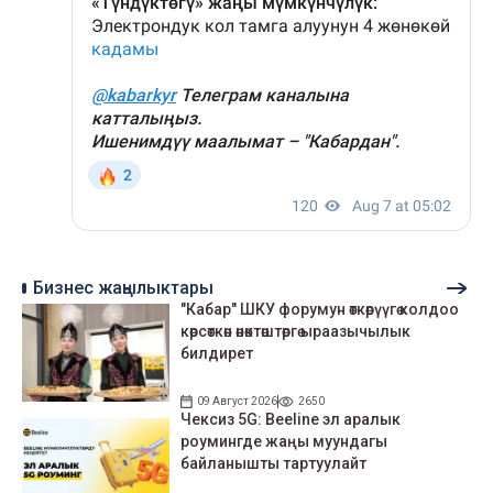
Бизнес жаңылыктары
"Кабар" ШКУ форумун өткөрүүгө колдоо
көрсөткөн өнөктөштөргө ыраазычылык
билдирет
09 Август 2026
2650
Чексиз 5G: Beeline эл аралык
роумингде жаңы муундагы
байланышты тартуулайт