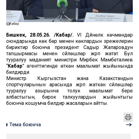
Кабар
Бишкек, 28.05.26. /Кабар/.
VI Дүйнөлүк көчмөндөр
оюндарында көк бөрү менен көкпардын эрежелерин
бириктирүү боюнча президент Садыр Жапаровдун
тапшырмасы менен сүйлөшүүлөр жүрүп жатат. Бул
тууралуу маданият министри Мирбек Мамбеталиев
“
Кабар
” агенттигинде өткөн маалымат жыйынында
билдирди.
Министр Кыргызстан жана Казакстандын
спортчуларынын арасында жүрүп жаткан сүйлөшүүлөр
тууралуу азырынча толук маалымат бере
албастыгын, бирок талкуулардын жыйынтыгы
боюнча кошумча билдирүү жасаларын айтты.
Тема боюнча