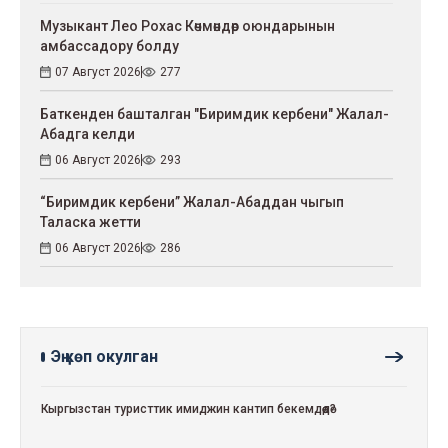
Музыкант Лео Рохас Көчмөндөр оюндарынын
амбассадору болду
07 Август 2026
277
Баткенден башталган "Биримдик кербени" Жалал-
Абадга келди
06 Август 2026
293
“Биримдик кербени” Жалал-Абаддан чыгып
Таласка жетти
06 Август 2026
286
Эң көп окулган
Кыргызстан туристтик имиджин кантип бекемдөөдө?