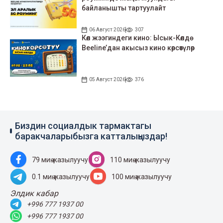
байланышты тартуулайт
06 Август 2026
307
Көл жээгиндеги кино: Ысык-Көлдө
Beeline’дан акысыз кино көрсөтүлөр
05 Август 2026
376
Биздин социалдык тармактагы
баракчаларыбызга катталыңыздар!
79 миң жазылуучу
110 миң жазылуучу
0.1 миң жазылуучу
100 миң жазылуучу
Элдик кабар
+996 777 1937 00
+996 777 1937 00