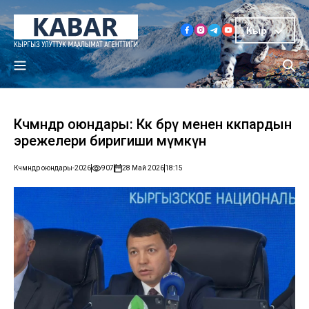
Кыр
Көчмөндөр оюндары: Көк бөрү менен көкпардын
эрежелери биригиши мүмкүн
Көчмөндөр оюндары-2026
907
28 Май 2026
18:15