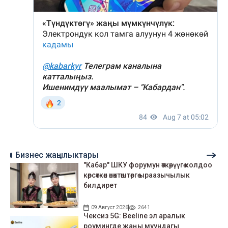
Бизнес жаңылыктары
"Кабар" ШКУ форумун өткөрүүгө колдоо
көрсөткөн өнөктөштөргө ыраазычылык
билдирет
09 Август 2026
2641
Чексиз 5G: Beeline эл аралык
роумингде жаңы муундагы