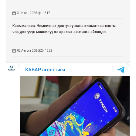
31 Июль 2026
1517
Касымалиев: Чемпионат достукту жана кызматташтыкты
чыңдоо үчүн маанилүү эл аралык аянтчага айланды
02 Август 2026
1252