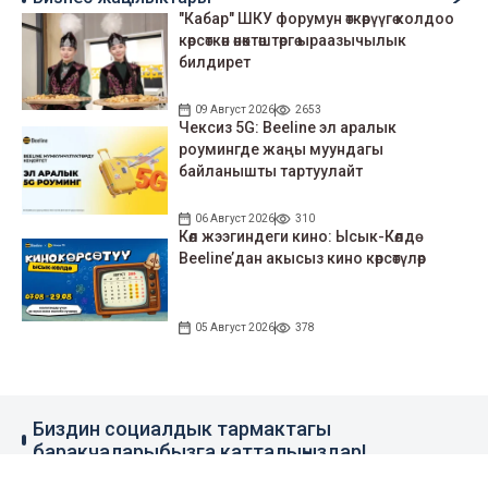
"Кабар" ШКУ форумун өткөрүүгө колдоо
көрсөткөн өнөктөштөргө ыраазычылык
билдирет
09 Август 2026
2653
Чексиз 5G: Beeline эл аралык
роумингде жаңы муундагы
байланышты тартуулайт
06 Август 2026
310
Көл жээгиндеги кино: Ысык-Көлдө
Beeline’дан акысыз кино көрсөтүлөр
05 Август 2026
378
Биздин социалдык тармактагы
баракчаларыбызга катталыңыздар!