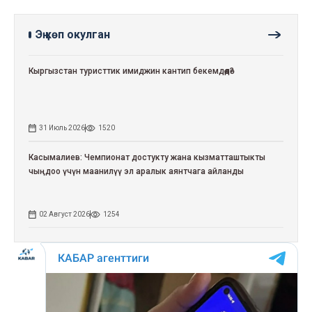
Эң көп окулган
Кыргызстан туристтик имиджин кантип бекемдөөдө?
31 Июль 2026
1520
Касымалиев: Чемпионат достукту жана кызматташтыкты
чыңдоо үчүн маанилүү эл аралык аянтчага айланды
02 Август 2026
1254