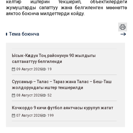
келтирүү иштерин текшерип, объектилердеги
жумуштарды сапаттуу жана белгиленген мөөнөттө
аяктоо боюнча милдеттерди койду.
Тема боюнча
Ысык-Көлдүн Тоң районунун 90 жылдыгы
салтанаттуу белгиленди
09 Август 2026
19
Суусамыр – Талас – Тараз жана Талас – Беш-Таш
жолдорундагы иштер текшерилди
08 Август 2026
52
Кочкордо 9 кичи футбол аянтчасы курулуп жатат
07 Август 2026
199