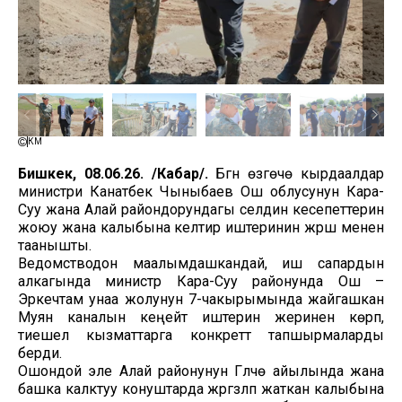
ӨКМ
Бишкек, 08.06.26. /Кабар/.
Бүгүн өзгөчө кырдаалдар
министри Канатбек Чыныбаев Ош облусунун Кара-
Суу жана Алай райондорундагы селдин кесепеттерин
жоюу жана калыбына келтирүү иштеринин жүрүшү менен
таанышты.
Ведомстводон маалымдашкандай, иш сапардын
алкагында министр Кара-Суу районунда Ош –
Эркечтам унаа жолунун 7-чакырымында жайгашкан
Муян каналын кеңейтүү иштерин жеринен көрүп,
тиешелүү кызматтарга конкреттүү тапшырмаларды
берди.
Ошондой эле Алай районунун Гүлчө айылында жана
башка калктуу конуштарда жүргүзүлүп жаткан калыбына