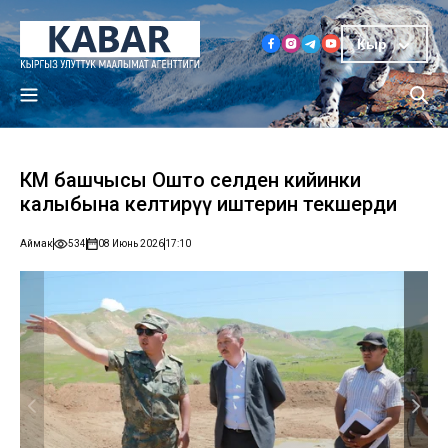
Кыр
ӨКМ башчысы Ошто селден кийинки
калыбына келтирүү иштерин текшерди
Аймак
534
08 Июнь 2026
17:10