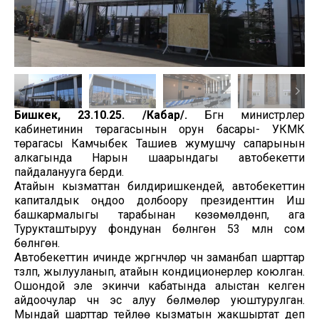
Бишкек, 23.10.25. /Кабар/.
Бүгүн министрлер
кабинетинин төрагасынын орун басары- УКМК
төрагасы Камчыбек Ташиев жумушчу сапарынын
алкагында Нарын шаарындагы автобекетти
пайдаланууга берди.
Атайын кызматтан билдиришкендей, автобекеттин
капиталдык оңдоо долбоору президенттин Иш
башкармалыгы тарабынан көзөмөлдөнүп, ага
Турукташтыруу фондунан бөлүнгөн 53 млн сом
бөлүнгөн.
Автобекеттин ичинде жүргүнчүлөр үчүн заманбап шарттар
түзүлүп, жылууланып, атайын кондиционерлер коюлган.
Ошондой эле экинчи кабатында алыстан келген
айдоочулар үчүн эс алуу бөлмөлөрү уюштурулган.
Мындай шарттар тейлөө кызматын жакшыртат деп