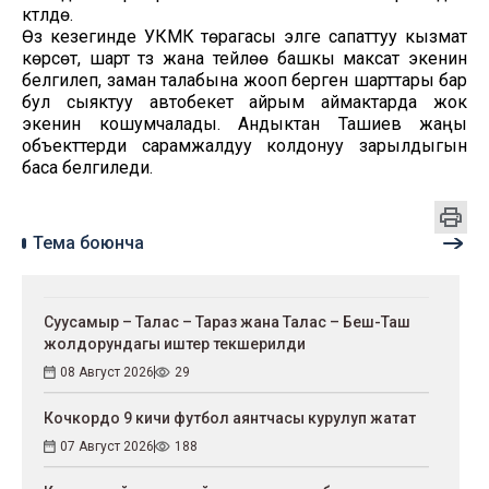
күтүлүүдө.
Өз кезегинде УКМК төрагасы элге сапаттуу кызмат
көрсөтүү, шарт түзүү жана тейлөө башкы максат экенин
белгилеп, заман талабына жооп берген шарттары бар
бул сыяктуу автобекет айрым аймактарда жок
экенин кошумчалады. Андыктан Ташиев жаңы
объекттерди сарамжалдуу колдонуу зарылдыгын
баса белгиледи.
Тема боюнча
Суусамыр – Талас – Тараз жана Талас – Беш-Таш
жолдорундагы иштер текшерилди
08 Август 2026
29
Кочкордо 9 кичи футбол аянтчасы курулуп жатат
07 Август 2026
188