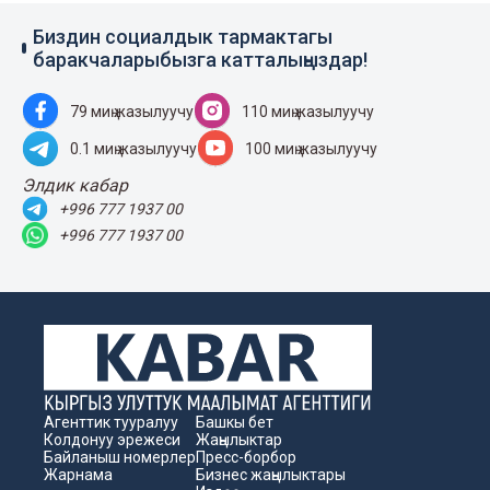
Биздин социалдык тармактагы
баракчаларыбызга катталыңыздар!
79 миң жазылуучу
110 миң жазылуучу
0.1 миң жазылуучу
100 миң жазылуучу
Элдик кабар
+996 777 1937 00
+996 777 1937 00
Агенттик тууралуу
Башкы бет
Колдонуу эрежеси
Жаңылыктар
Байланыш номерлер
Пресс-борбор
Жарнама
Бизнес жаңылыктары