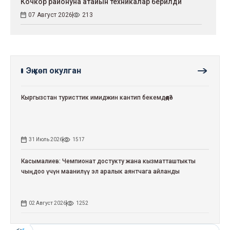
Кочкор районуна атайын техникалар берилди
07 Август 2026
213
Эң көп окулган
Кыргызстан туристтик имиджин кантип бекемдөөдө?
31 Июль 2026
1517
Касымалиев: Чемпионат достукту жана кызматташтыкты
чыңдоо үчүн маанилүү эл аралык аянтчага айланды
02 Август 2026
1252