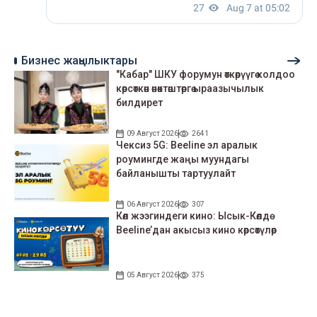
Бизнес жаңылыктары
"Кабар" ШКУ форумун өткөрүүгө колдоо
көрсөткөн өнөктөштөргө ыраазычылык
билдирет
09 Август 2026
2641
Чексиз 5G: Beeline эл аралык
роумингде жаңы муундагы
байланышты тартуулайт
06 Август 2026
307
Көл жээгиндеги кино: Ысык-Көлдө
Beeline’дан акысыз кино көрсөтүлөр
05 Август 2026
375