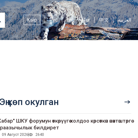
Кыр
Рус
Eng
Tur
中文
العربية
Эң көп окулган
Кабар" ШКУ форумун өткөрүүгө колдоо көрсөткөн өнөктөштөргө
раазычылык билдирет
09 Август 2026
2640