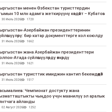
ыргызстан менен Өзбекстан туристтердин
гымын 10 млн адамга жеткирүүнү көздөйт – Кубатов
30 Июль 2026
1720
ыргызстан-Азербайжан президенттеринин
үйлөшүүлөрү: бир катар документтерге кол коюлду
31 Июль 2026
1662
ыргызстан жана Азербайжан президенттери
олпон-Атада сүйлөшүүлөрдү өткөрдү
31 Июль 2026
1621
ыргызстан туристтик имиджин кантип бекемдөөдө?
31 Июль 2026
1517
асымалиев: Чемпионат достукту жана
ызматташтыкты чыңдоо үчүн маанилүү эл аралык
янтчага айланды
02 Август 2026
1252