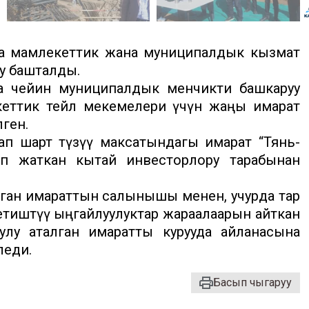
 мамлекеттик жана муниципалдык кызмат
уу башталды.
а чейин муниципалдык менчикти башкаруу
кеттик тейлөө мекемелери үчүн жаңы имарат
лген.
нбап шарт түзүү максатындагы имарат “Тянь-
п жаткан кытай инвесторлору тарабынан
нган имараттын салынышы менен, учурда тар
тиштүү ыңгайлуулуктар жараалаарын айткан
у аталган имаратты курууда айланасына
леди.
Басып чыгаруу