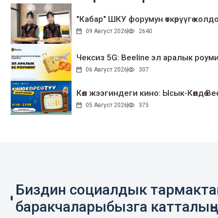
"Кабар" ШКУ форумун өткөрүүгө колдо
09 Август 2026
2640
Чексиз 5G: Beeline эл аралык ро
06 Август 2026
307
Көл жээгиндеги кино: Ысык-Көлдө Bee
05 Август 2026
375
Биздин социалдык тармакт
баракчаларыбызга катталың