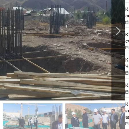
К
а
К
с
К
Ч
К
К
к
а