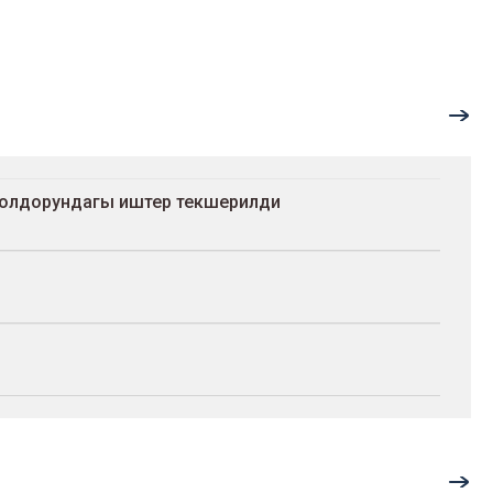
жолдорундагы иштер текшерилди