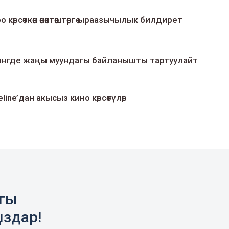
о көрсөткөн өнөктөштөргө ыраазычылык билдирет
умингде жаңы муундагы байланышты тартуулайт
line’дан акысыз кино көрсөтүлөр
агы
ыздар!