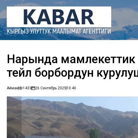
Нарында мамлекеттик
тейлөө борбордун куру
Аймак
1433
26 Сентябрь 2025
10:40