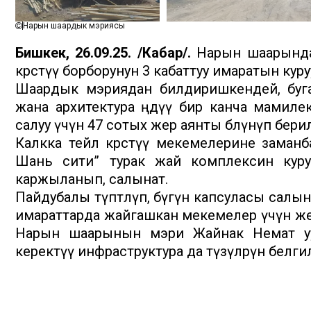
Нарын шаардык мэриясы
Бишкек, 26.09.25. /Кабар/.
Нарын шаарында
көрсөтүү борборунун 3 кабаттуу имаратын кур
Шаардык мэриядан билдиришкендей, буг
жана архитектура өңдүү бир канча мамиле
салуу үчүн 47 сотых жер аянты бөлүнүп бери
Калкка тейлөө көрсөтүү мекемелерине зама
Шань сити” турак жай комплексин куру
каржыланып, салынат.
Пайдубалы түптөлүп, бүгүн капсуласы салы
имараттарда жайгашкан мекемелер үчүн же
Нарын шаарынын мэри Жайнак Немат уул
керектүү инфраструктура да түзүлөөрүн белги