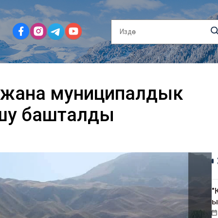
 жана муниципалдык
лушу башталды
"
ы