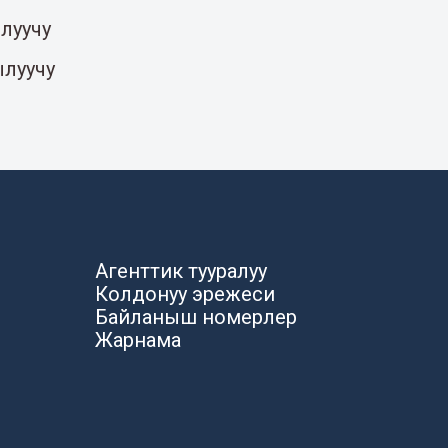
луучу
ылуучу
Агенттик тууралуу
Колдонуу эрежеси
Байланыш номерлер
Жарнама