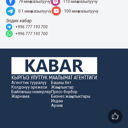
79 миң жазылуучу
110 миң жазылуучу
0.1 миң жазылуучу
100 миң жазылуучу
Элдик кабар
+996 777 193 700
+996 777 193 700
Агенттик тууралуу
Башкы бет
Колдонуу эрежеси
Жаңылыктар
Байланыш номерлер
Пресс-борбор
Жарнама
Бизнес жаңылыктары
Издөө
Архив