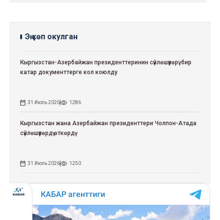
Эң көп окулган
Кыргызстан-Азербайжан президенттеринин сүйлөшүүлөрү: бир
катар документтерге кол коюлду
31 Июль 2026
1286
Кыргызстан жана Азербайжан президенттери Чолпон-Атада
сүйлөшүүлөрдү өткөрдү
31 Июль 2026
1250