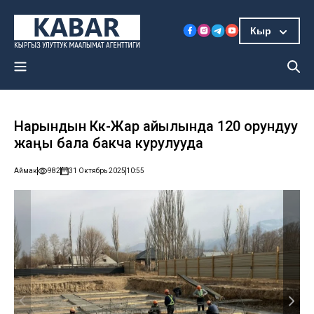
Кыр
Нарындын Көк-Жар айылында 120 орундуу
жаңы бала бакча курулууда
Аймак
982
31 Октябрь 2025
10:55