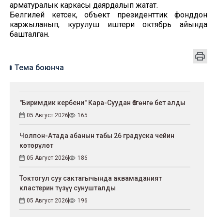
арматуралык каркасы даярдалып жатат.
Белгилей кетсек, объект президенттик фонддон
каржыланып, курулуш иштери октябрь айында
башталган.
Тема боюнча
"Биримдик кербени" Кара-Суудан Өзгөнгө бет алды
05 Август 2026
165
Чолпон-Атада абанын табы 26 градуска чейин
көтөрүлөт
05 Август 2026
186
Токтогул суу сактагычында аквамаданият
кластерин түзүү сунушталды
05 Август 2026
196