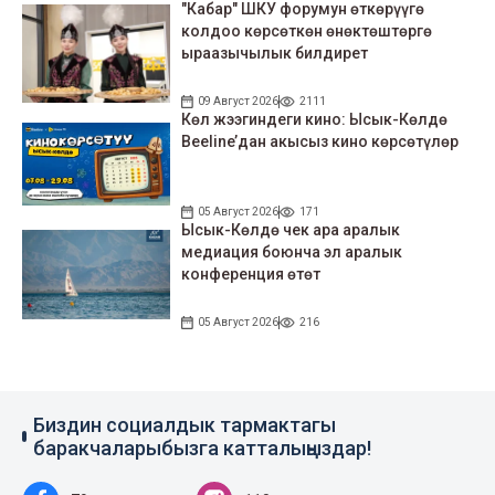
"Кабар" ШКУ форумун өткөрүүгө
колдоо көрсөткөн өнөктөштөргө
ыраазычылык билдирет
09 Август 2026
2111
Көл жээгиндеги кино: Ысык-Көлдө
Beeline’дан акысыз кино көрсөтүлөр
05 Август 2026
171
Ысык-Көлдө чек ара аралык
медиация боюнча эл аралык
конференция өтөт
05 Август 2026
216
Биздин социалдык тармактагы
баракчаларыбызга катталыңыздар!