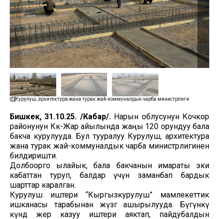
Курулуш, архитектура жана турак жай-коммуналдык чарба министрлиги
Бишкек, 31.10.25. /Кабар/.
Нарын облусунун Кочкор
районунун Көк-Жар айылында жаңы 120 орундуу бала
бакча курулууда. Бул тууралуу Курулуш, архитектура
жана турак жай-коммуналдык чарба министрлигинен
билдиришти.
Долбоорго ылайык, бала бакчанын имараты эки
кабаттан туруп, балдар үчүн заманбап бардык
шарттар каралган.
Курулуш иштери “Кыргызкурулуш” мамлекеттик
ишканасы тарабынан жүзөгө ашырылууда. Бүгүнкү
күндө жер казуу иштери аяктап, пайдубалдын