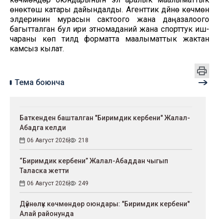
өнөктөшү катары дайындалды. Агенттик дүйнө көчмөн
элдеринин мурасын сактоого жана даңазалоого
багытталган бул ири этномаданий жана спорттук иш-
чараны көп тилдүү форматта маалыматтык жактан
камсыз кылат.
Тема боюнча
Баткенден башталган "Биримдик кербени" Жалал-
Абадга келди
06 Август 2026
218
“Биримдик кербени” Жалал-Абаддан чыгып
Таласка жетти
06 Август 2026
249
Дүйнөлүк көчмөндөр оюндары: "Биримдик кербени"
Алай районунда