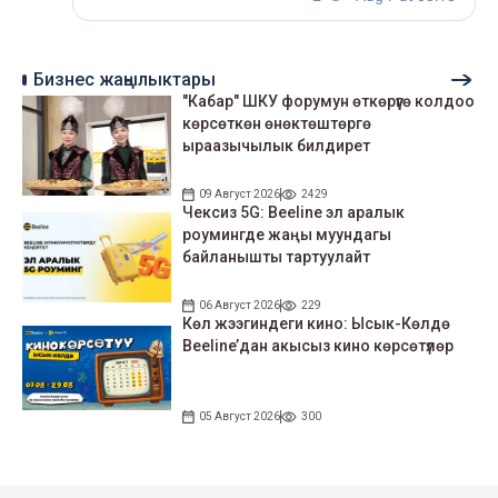
Бизнес жаңылыктары
"Кабар" ШКУ форумун өткөрүүгө колдоо
көрсөткөн өнөктөштөргө
ыраазычылык билдирет
09 Август 2026
2429
Чексиз 5G: Beeline эл аралык
роумингде жаңы муундагы
байланышты тартуулайт
06 Август 2026
229
Көл жээгиндеги кино: Ысык-Көлдө
Beeline’дан акысыз кино көрсөтүлөр
05 Август 2026
300