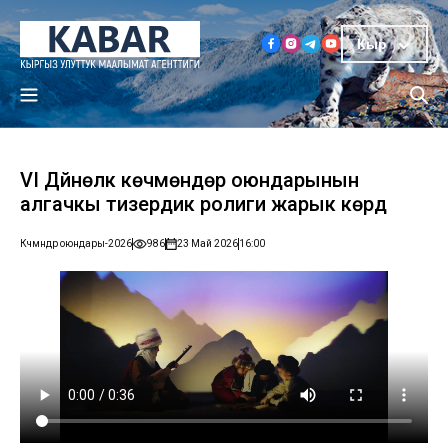
Кыр
VI Дүйнөлүк көчмөндөр оюндарынын
алгачкы тизердик ролиги жарык көрдү
Көчмөндөр оюндары-2026
986
23 Май 2026
16:00