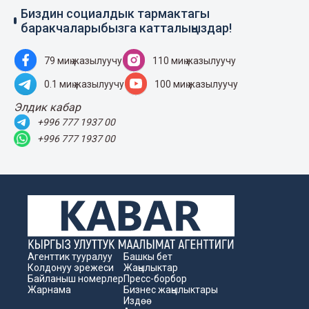
Биздин социалдык тармактагы
баракчаларыбызга катталыңыздар!
79 миң жазылуучу
110 миң жазылуучу
0.1 миң жазылуучу
100 миң жазылуучу
Элдик кабар
+996 777 1937 00
+996 777 1937 00
Агенттик тууралуу
Башкы бет
Колдонуу эрежеси
Жаңылыктар
Байланыш номерлер
Пресс-борбор
Жарнама
Бизнес жаңылыктары
Издөө