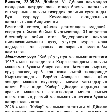
Бишкек, 23.05.26. /Кабар/.
VI Дүйнөлүк көчмөндөр
оюндарын даярдоо жана өткөрүү боюнча катчылык
иш-чаранын алгачкы тизердик ролигин сунуштады.
Бул тууралуу Көчмөндөр оюндарынын
катчылыгынан билдиришти.
Белгилей кетсек, дүйнөлүк деңгээлдеги маданий-
спорттук таймаш быйыл Кыргызстанда 31-августтан
6-сентябрга чейин өтөт. Видеороликте көчмөн
цивилизациясынын духу, улуттук мурас жана
алдыдагы эл аралык иш-чаранын масштабы
камтылган.
Маалымат үчүн
: ”
Кабар“ улуттук маалымат агенттиги
1937-жылы негизделген Кыргызстандагы алгачкы
маалымат булагы болуп саналат. Агенттик кыргыз,
орус, англис, араб, түрк жана кытай тилдеринде
Кыргызстандагы, Борбор Азиядагы жана дүйнө
жүзүндөгү маанилүү окуяларды ыкчам чагылдырып
келет. Бүгүнкү күндө ”Кабар” дүйнөдөгү алдыңкы эл
аралык маалымат агенттиктери менен тыгыз
кызматташып, расмий маалыматтын негизги булагы
катары таанылган.
2026-жылы ”Кабар“ маалымат агенттиги VI Дүйнөлүк
көчмөндөр оюндарынын эл аралык маалыматтык