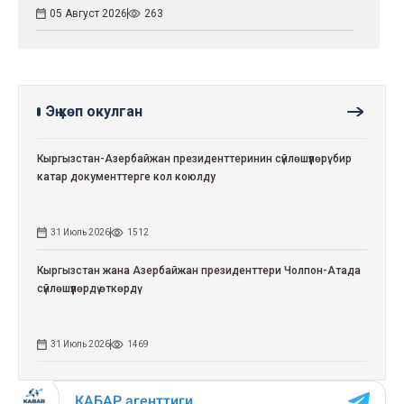
05 Август 2026
263
Эң көп окулган
Кыргызстан-Азербайжан президенттеринин сүйлөшүүлөрү: бир
катар документтерге кол коюлду
31 Июль 2026
1512
Кыргызстан жана Азербайжан президенттери Чолпон-Атада
сүйлөшүүлөрдү өткөрдү
31 Июль 2026
1469