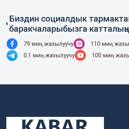
Биздин социалдык тармакт
баракчаларыбызга катталың
79 миң жазылуучу
110 миң жазы
0.1 миң жазылуучу
100 миң жаз