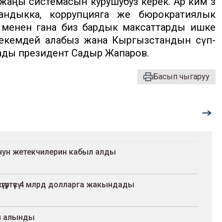
жаңы системасын курушубуз керек. Ар ким өз
андыкка, коррупцияга же бюрократиялык
 менен гана биз бардык максаттарды ишке
кемдей алабыз жана Кыргызстандын өсүп-
ады президент Садыр Жапаров.
Басып чыгаруу
ун жетекчилерин кабыл алды
үртүүсү 4 млрд долларга жакындады
ыл алынды