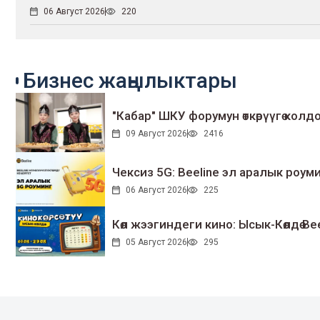
06 Август 2026
220
Бизнес жаңылыктары
"Кабар" ШКУ форумун өткөрүүгө колдо
09 Август 2026
2416
Чексиз 5G: Beeline эл аралык ро
06 Август 2026
225
Көл жээгиндеги кино: Ысык-Көлдө Bee
05 Август 2026
295