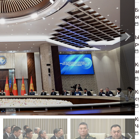
Б
о
Ы
р
К
а
К
с
К
Ч