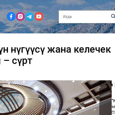
үн өнүгүүсү жана келечек
– сүрөт
"
ы