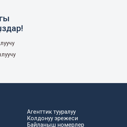
агы
ыздар!
луучу
ылуучу
Агенттик тууралуу
Колдонуу эрежеси
Байланыш номерлер