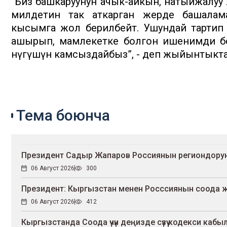
“Биз башкаруунун ачык-айкын, натыйжалуу 
милдетин так аткарган жерде башалам
кысымга жол берилбейт. Ушундай тартип
ашырып, мамлекетке болгон ишенимди бе
өнүгүшүн камсыздайбыз”, - деп жыйынтыкт
Тема боюнча
Президент Садыр Жапаров Россиянын региондорун
06 Август 2026
300
Президент: Кыргызстан менен Росссиянын соода жүг
06 Август 2026
412
Кыргызстанда Соода үчүн деңизде сүзүү кодекси каб