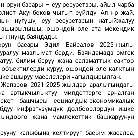
 орун басары – суу ресурстары, айыл чарба
лист Акунбеков чыгып сүйлөдү. Ал өнөр жай,
ын өнүгүшү, суу ресурстарын натыйжалуу
е ашырылышы, ошондой эле ата мекендик
ы жөнүндө баяндады.
 орун басары Эдил Байсалов 2025-жылы
уралуу маалымат берди. Баяндамада эмгек
атуу, билим берүү жана саламаттык сактоо
объектилерди куруу, ошондой эле калктын
шке ашыруу маселелери чагылдырылган.
Жапаров 2021-2025-жылдар аралыгындагы
на артыкчылыктуу милдеттерге арналган
екет башчысы социалдык-экономикалык
табдуу инфратүзүмдүк долбоорлордун ишке
ыңдоого жана мамлекеттик башкаруунун
ууну калыбына келтирүүгө басым жасалса,