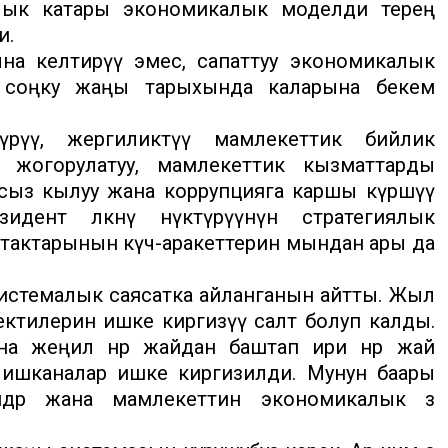
лык катары экономикалык моделди терең
и.
ына келтирүү эмес, сапаттуу экономикалык
н соңку жаңы тарыхында каларына бекем
түрүү, жергиликтүү мамлекеттик бийлик
 жогорулатуу, мамлекеттик кызматтарды
сыз кылуу жана коррупцияга каршы күрөшүү
зидент өлкөнү өнүктүрүүнүн стратегиялык
утактарынын күч-аракеттерин мындан ары да
истемалык саясатка айланганын айтты. Жыл
ектилерин ишке киргизүү салт болуп калды.
 жеңил өнөр жайдан баштап ири өнөр жай
өн ишканалар ишке киргизилди. Мунун баары
дөр жана мамлекеттин экономикалык өз