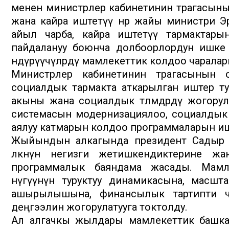
менен министрлер кабинетинин төрагасынын
жана кайра иштетүү өнөр жайы министри Эр
айыл чарба, кайра иштетүү тармактарын
пайдалануу боюнча долбоорлордун ишк
өндүрүүчүлөрдү мамлекеттик колдоо чаралар
Министрлер кабинетинин төрагасынын
социалдык тармакта аткарылган иштер ту
акыны жана социалдык төлөмдөрдү жогорул
системасын модернизациялоо, социалдык 
аялуу катмарын колдоо программаларын и
Жыйындын алкагында президент Садыр 
өлкөнүн негизги жетишкендиктерине жа
программалык баяндама жасады. Мамл
өнүгүүнүн туруктуу динамикасына, масш
ашырылышына, финансылык тартипти ч
деңгээлин жогорулатууга токтолду.
Ал алгачкы жылдары мамлекеттик башкар