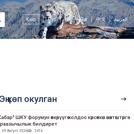
Кыр
Рус
Eng
Tur
中文
العربية
Эң көп окулган
Кабар" ШКУ форумун өткөрүүгө колдоо көрсөткөн өнөктөштөргө
раазычылык билдирет
09 Август 2026
2416