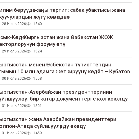
илим берүүдө жаңы тартип: сабак убактысы жана
куучулардын жүгү көзөмөлдөнөт
28 Июль 2026
1840
сык-Көлдө Кыргызстан жана Өзбекстан ЖОЖ
екторлорунун форуму өттү
29 Июль 2026
1824
ыргызстан менен Өзбекстан туристтердин
гымын 10 млн адамга жеткирүүнү көздөйт – Кубатов
30 Июль 2026
1558
ыргызстан-Азербайжан президенттеринин
үйлөшүүлөрү: бир катар документтерге кол коюлду
31 Июль 2026
1501
ыргызстан жана Азербайжан президенттери
олпон-Атада сүйлөшүүлөрдү өткөрдү
31 Июль 2026
1459