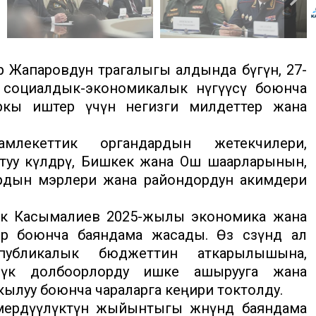
Жапаровдун төрагалыгы алдында бүгүн, 27-
социалдык-экономикалык өнүгүүсү боюнча
ркы иштер үчүн негизги милдеттер жана
млекеттик органдардын жетекчилери,
уу өкүлдөрү, Бишкек жана Ош шаарларынын,
рдын мэрлери жана райондордун акимдери
ек Касымалиев 2025-жылы экономика жана
 боюнча баяндама жасады. Өз сөзүндө ал
республикалык бюджеттин аткарылышына,
мдүк долбоорлорду ишке ашырууга жана
ылуу боюнча чараларга кеңири токтолду.
ердүүлүктүн жыйынтыгы жөнүндө баяндама