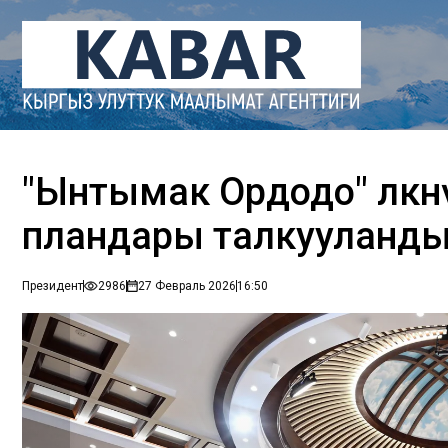
"Ынтымак Ордодо" өлкөн
пландары талкууланды 
Президент
2986
27 Февраль 2026
16:50