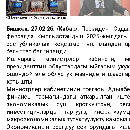
Президенттин басма сөз кызматы
Бишкек, 27.02.26. /Кабар/.
Президент Садыр 
февралда Кыргызстандын 2025-жылдагы 
республикалык кеңешме өтүп, мындан а
багыттар белгиленди.
Иш-чарага министрлер кабинети, ма
президенттин облустардагы ыйгарым укукт
ошондой эле облустук маанидеги шаарла
катышты.
Министрлер кабинетинин төрагасы Адылб
финансы тармагындагы аткарылган иштер
экономикалык өсүш көрсөткүчтөрүнө, 
инвестицияларды тартууга, инфратүзү
макроэкономикалык туруктуулукту камсыз к
Экономиканын реалдуу секторундагы ишм