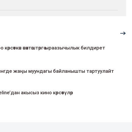
о көрсөткөн өнөктөштөргө ыраазычылык билдирет
умингде жаңы муундагы байланышты тартуулайт
line’дан акысыз кино көрсөтүлөр