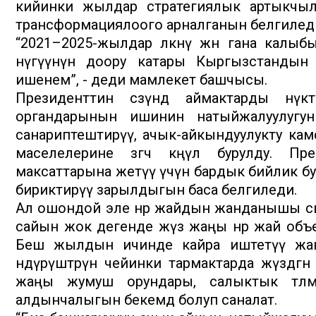
кийинки жылдар стратегиялык артыкчы
трансформациялоого арналганын белгилед
“2021–2025-жылдар өлкөнү жөн гана калыб
өнүгүүнүн доору катары Кыргызстанды
ишенем”, - деди мамлекет башчысы.
Президенттин сөзүндө аймактарды өнүк
органдарынын ишинин натыйжалуулугун
санариптештирүү, ачык-айкындуулукту кам
маселелерине өзгөчө көңүл бурулду. Пре
максаттарына жетүү үчүн бардык бийлик б
бириктирүү зарылдыгын баса белгиледи.
Ал ошондой эле өнөр жайдын жанданышы с
сайын жок дегенде жүз жаңы өнөр жай объ
Беш жылдын ичинде кайра иштетүү жана
өндүрүштөрүнө чейинки тармактарда жүздөг
жаңы жумуш орундары, салыктык төлөм
алдынчалыгын бекемдөө болуп саналат.