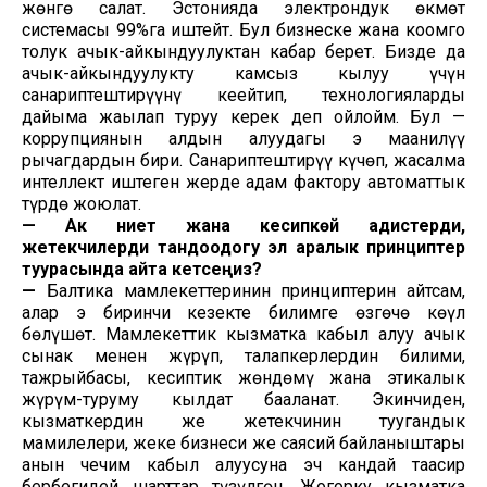
жөнгө салат. Эстонияда электрондук өкмөт
системасы 99%га иштейт. Бул бизнеске жана коомго
толук ачык-айкындуулуктан кабар берет. Бизде да
ачык-айкындуулукту камсыз кылуу үчүн
санариптештирүүнү кеңейтип, технологияларды
дайыма жаңылап туруу керек деп ойлойм. Бул —
коррупциянын алдын алуудагы эң маанилүү
рычагдардын бири. Санариптештирүү күчөп, жасалма
интеллект иштеген жерде адам фактору автоматтык
түрдө жоюлат.
— Ак ниет жана кесипкөй адистерди,
жетекчилерди тандоодогу эл аралык принциптер
туурасында айта кетсеңиз?
—
Балтика мамлекеттеринин принциптерин айтсам,
алар эң биринчи кезекте билимге өзгөчө көңүл
бөлүшөт. Мамлекеттик кызматка кабыл алуу ачык
сынак менен жүрүп, талапкерлердин билими,
тажрыйбасы, кесиптик жөндөмү жана этикалык
жүрүм-туруму кылдат бааланат. Экинчиден,
кызматкердин же жетекчинин туугандык
мамилелери, жеке бизнеси же саясий байланыштары
анын чечим кабыл алуусуна эч кандай таасир
бербегидей шарттар түзүлгөн. Жогорку кызматка