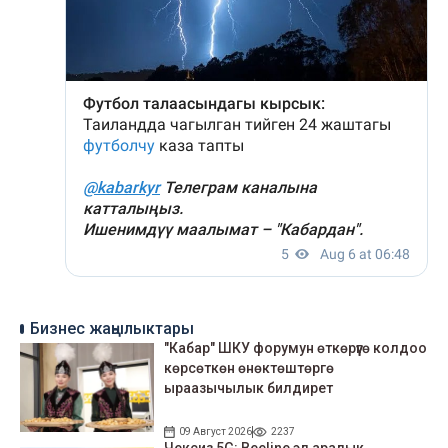
Бизнес жаңылыктары
"Кабар" ШКУ форумун өткөрүүгө колдоо
көрсөткөн өнөктөштөргө
ыраазычылык билдирет
09 Август 2026
2237
Чексиз 5G: Beeline эл аралык