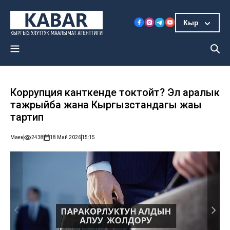
Кыр
Коррупция канткенде токтойт? Эл аралык
тажрыйба жана Кыргызстандагы жаңы
тартип
Маек
2438
18 Май 2026
15:15