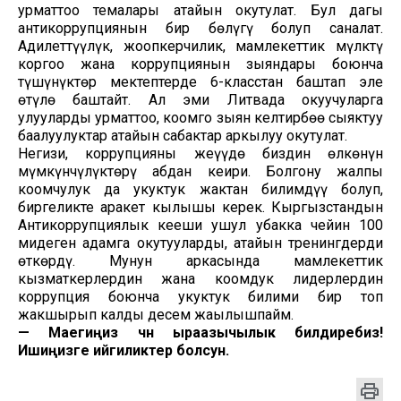
урматтоо темалары атайын окутулат. Бул дагы
антикоррупциянын бир бөлүгү болуп саналат.
Адилеттүүлүк, жоопкерчилик, мамлекеттик мүлктү
коргоо жана коррупциянын зыяндары боюнча
түшүнүктөр мектептерде 6-класстан баштап эле
өтүлө баштайт. Ал эми Литвада окуучуларга
улууларды урматтоо, коомго зыян келтирбөө сыяктуу
баалуулуктар атайын сабактар аркылуу окутулат.
Негизи, коррупцияны жеңүүдө биздин өлкөнүн
мүмкүнчүлүктөрү абдан кеңири. Болгону жалпы
коомчулук да укуктук жактан билимдүү болуп,
биргеликте аракет кылышы керек. Кыргызстандын
Антикоррупциялык кеңеши ушул убакка чейин 100
миңдеген адамга окутууларды, атайын тренингдерди
өткөрдү. Мунун аркасында мамлекеттик
кызматкерлердин жана коомдук лидерлердин
коррупция боюнча укуктук билими бир топ
жакшырып калды десем жаңылышпайм.
— Маегиңиз үчүн ыраазычылык билдиребиз!
Ишиңизге ийгиликтер болсун.