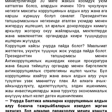
министрлигинде 30 миңге жакын коомдук уюм
катталган болсо, алардын ичинен 10го чукулунун
негизги максаты коррупциянын алдын алуу жана ага
каршы күрөшүү болуп саналат. Президенттин
тапшырмасынын негизинде аталган уюмдар менен
жигердүү иштешип, эл аралык донорлордун көмөгү
аркылуу жогорку окуу жайларында, мектептерде
жана мамлекеттик органдарда кеңири түшүндүрүү
иштерин жүгүздүк.
Коррупция кайсы учурда пайда болот? Маалымат
жетпеген, укуктук түшүнүк жок учурда пайда болот.
Президенттин тапшырмасы менен
Антикоррупциялык ишкердик кеңеши прокуратура
жана башка тийиштүү органдар менен биргеликте
антикоррупциялык стратегияны иштеп чыкты. Бул
коррупцияны азайтуу жана анын алдын алуу үчүн
түзүлгөн узак мөөнөттүү план. Ал өлкөгө ачык-
айкындуулукту, адилеттүүлүктү, элдин ишенимин,
жаңы инвестицияларды жана туруктуу экономикалык
өнүгүүнү алып келет деген ишеничтемин.
— Учурда Балтика өлкөлөрүнүн коррупциянын алдын
алуу боюнча тажрыйбаларын изилдеп жүргөн
экенсиз. Бул өлкөлөр паракорлук менен күрөштө