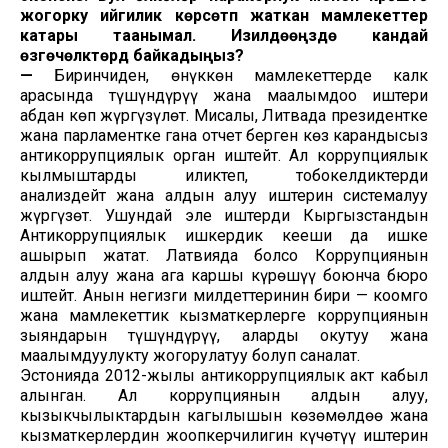
жогорку ийгилик көрсөтүп жаткан мамлекеттер
катары таанымал. Изилдөөңүздө кандай
өзгөчөлүктөрдү байкадыңыз?
—
Биринчиден, өнүккөн мамлекеттерде калк
арасында түшүндүрүү жана маалымдоо иштери
абдан көп жүргүзүлөт. Мисалы, Литвада президентке
жана парламентке гана отчет берген көз карандысыз
антикоррупциялык орган иштейт. Ал коррупциялык
кылмыштарды иликтеп, тобокелдиктерди
анализдейт жана алдын алуу иштерин системалуу
жүргүзөт. Ушундай эле иштерди Кыргызстандын
Антикоррупциялык ишкердик кеңеши да ишке
ашырып жатат. Латвияда болсо Коррупциянын
алдын алуу жана ага каршы күрөшүү боюнча бюро
иштейт. Анын негизги милдеттеринин бири — коомго
жана мамлекеттик кызматкерлерге коррупциянын
зыяндарын түшүндүрүү, аларды окутуу жана
маалымдуулукту жогорулатуу болуп саналат.
Эстонияда 2012-жылы антикоррупциялык акт кабыл
алынган. Ал коррупциянын алдын алуу,
кызыкчылыктардын кагылышын көзөмөлдөө жана
кызматкерлердин жоопкерчилигин күчөтүү иштерин