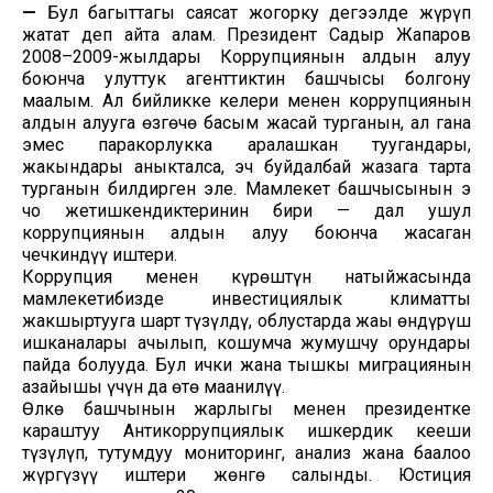
—
Бул багыттагы саясат жогорку деңгээлде жүрүп
жатат деп айта алам. Президент Садыр Жапаров
2008–2009-жылдары Коррупциянын алдын алуу
боюнча улуттук агенттиктин башчысы болгону
маалым. Ал бийликке келери менен коррупциянын
алдын алууга өзгөчө басым жасай турганын, ал гана
эмес паракорлукка аралашкан туугандары,
жакындары аныкталса, эч буйдалбай жазага тарта
турганын билдирген эле. Мамлекет башчысынын эң
чоң жетишкендиктеринин бири — дал ушул
коррупциянын алдын алуу боюнча жасаган
чечкиндүү иштери.
Коррупция менен күрөштүн натыйжасында
мамлекетибизде инвестициялык климатты
жакшыртууга шарт түзүлдү, облустарда жаңы өндүрүш
ишканалары ачылып, кошумча жумушчу орундары
пайда болууда. Бул ички жана тышкы миграциянын
азайышы үчүн да өтө маанилүү.
Өлкө башчынын жарлыгы менен президентке
караштуу Антикоррупциялык ишкердик кеңеши
түзүлүп, тутумдуу мониторинг, анализ жана баалоо
жүргүзүү иштери жөнгө салынды. Юстиция