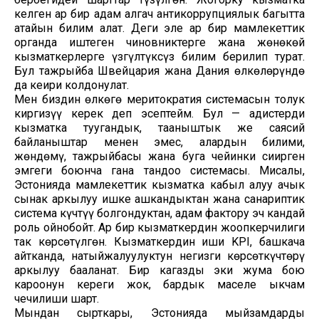
келген ар бир адам алгач антикоррупциялык багытта
атайын билим алат. Деги эле ар бир мамлекеттик
органда иштеген чиновниктерге жана жөнөкөй
кызматкерлерге үзгүлтүксүз билим берилип турат.
Бул тажрыйба Швейцария жана Дания өлкөлөрүндө
да кеңири колдонулат.
Мен биздин өлкөгө меритократия системасын толук
киргизүү керек деп эсептейм. Бул — адистерди
кызматка туугандык, тааныштык же саясий
байланыштар менен эмес, алардын билими,
жөндөмү, тажрыйбасы жана буга чейинки сиңирген
эмгеги боюнча гана тандоо системасы. Мисалы,
Эстонияда мамлекеттик кызматка кабыл алуу ачык
сынак аркылуу ишке ашкандыктан жана санариптик
система күчтүү болгондуктан, адам фактору эч кандай
роль ойнобойт. Ар бир кызматкердин жоопкерчилиги
так көрсөтүлгөн. Кызматкердин иши KPI, башкача
айтканда, натыйжалуулуктун негизги көрсөткүчтөрү
аркылуу бааланат. Бир кагазды эки жума бою
кароонун кереги жок, бардык маселе ыкчам
чечилиши шарт.
Мындан сырткары, Эстонияда мыйзамдарды