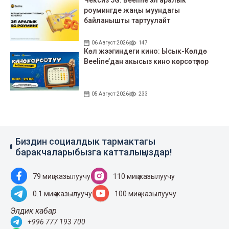
роумингде жаңы муундагы
байланышты тартуулайт
06 Август 2026
147
Көл жээгиндеги кино: Ысык-Көлдө
Beeline’дан акысыз кино көрсөтүлөр
05 Август 2026
233
Биздин социалдык тармактагы
баракчаларыбызга катталыңыздар!
79 миң жазылуучу
110 миң жазылуучу
0.1 миң жазылуучу
100 миң жазылуучу
Элдик кабар
+996 777 193 700