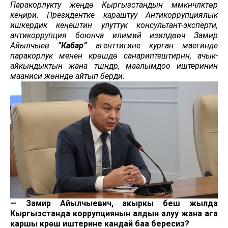
Паракорлукту жеңүүдө Кыргызстандын мүмкүнчүлүктөрү
кеңири. Президентке караштуу Антикоррупциялык
ишкердик кеңештин улуттук консультант-эксперти,
антикоррупция боюнча илимий изилдөөчү Замир
Айылчыев
“Кабар”
агенттигине курган маегинде
паракорлук менен күрөшүүдө санариптештирүүнүн, ачык-
айкындыктын жана түшүндүрүү, маалымдоо иштеринин
мааниси жөнүндө айтып берди.
— Замир Айылчыевич, акыркы беш жылда
Кыргызстанда коррупциянын алдын алуу жана ага
каршы күрөшүү иштерине кандай баа бересиз?