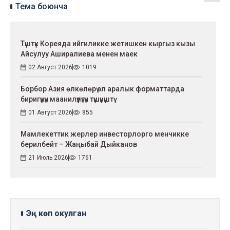
Тема боюнча
Түштүк Кореяда ийгиликке жетишкен кыргыз кызы
Айсулуу Аширалиева менен маек
02 Август 2026
1019
Борбор Азия өлкөлөрү эл аралык форматтарда
биригүүнүн маанилүүлүгүн түшүнүштү
01 Август 2026
855
Мамлекеттик жерлер инвесторлорго менчикке
берилбейт – Жаңыбай Дыйканов
21 Июль 2026
1761
Эң көп окулган