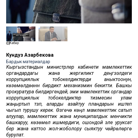
Кабар
Кундуз Азарбекова
Бардык материалдар
Кыргызстандын министрлер кабинети мамлекеттик
органдардагы жана жергиликтүү деңгээлдеги
коррупциялык тобокелдиктерди аныктоонун,
көзөмөлдөөнүн бирдиктүү механизмин бекитти. Башкы
прокуратура билдиргендей, эми мамлекеттик органдар
коррупциялык тобокелдиктер тизмесин улам
жаңыртып түзүп, аларды азайтуу пландарын иштеп
чыгып турушу керек. Өзгөчө көңүл мамлекеттик сатып
алуулар, мамлекеттик жана муниципалдык менчикти
башкаруу, көзөмөл ишмердиги, ошондой эле уруксат
берүү жана каттоо жол-жоболору сыяктуу чөйрөлөргө
бурулат.