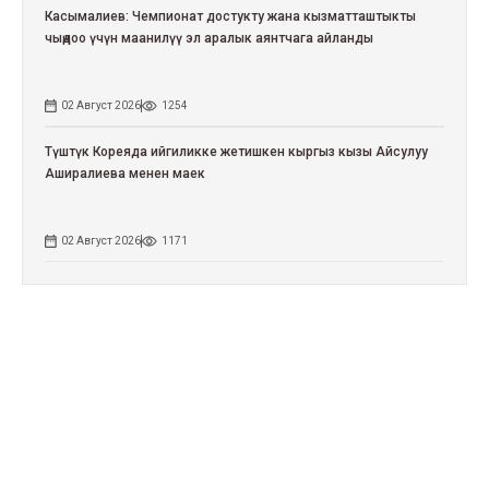
Касымалиев: Чемпионат достукту жана кызматташтыкты
чыңдоо үчүн маанилүү эл аралык аянтчага айланды
02 Август 2026
1254
Түштүк Кореяда ийгиликке жетишкен кыргыз кызы Айсулуу
Аширалиева менен маек
02 Август 2026
1171