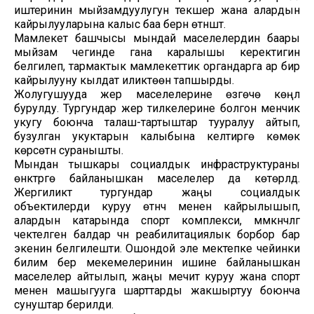
иштеринин мыйзамдуулугун текшерүү жана алардын
кайрылууларына калыс баа берүүнү өтүнүштү.
Мамлекет башчысы мындай маселелердин баары
мыйзам чегинде гана каралышы керектигин
белгилеп, тармактык мамлекеттик органдарга ар бир
кайрылууну кылдат иликтөөнү тапшырды.
Жолугушууда жер маселелерине өзгөчө көңүл
бурулду. Тургундар жер тилкелерине болгон менчик
укугу боюнча талаш-тартыштар тууралуу айтып,
бузулган укуктарын калыбына келтирүүгө көмөк
көрсөтүүнү суранышты.
Мындан тышкары социалдык инфраструктураны
өнүктүрүүгө байланышкан маселелер да көтөрүлдү.
Жергиликтүү тургундар жаңы социалдык
объектилерди куруу өтүнүчү менен кайрылышып,
алардын катарында спорт комплекси, мүмкүнчүлүгү
чектелген балдар үчүн реабилитациялык борбор бар
экенин белгилешти. Ошондой эле мектепке чейинки
билим берүү мекемелеринин ишине байланышкан
маселелер айтылып, жаңы мечит куруу жана спорт
менен машыгууга шарттарды жакшыртуу боюнча
сунуштар берилди.