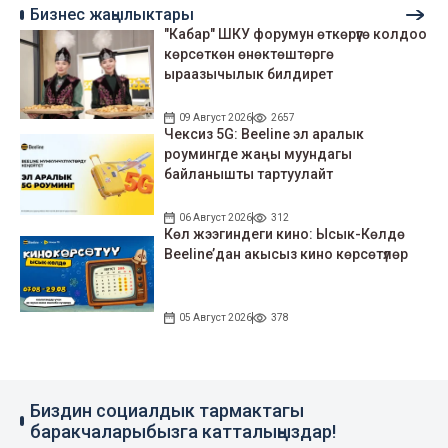
Бизнес жаңылыктары
"Кабар" ШКУ форумун өткөрүүгө колдоо
көрсөткөн өнөктөштөргө
ыраазычылык билдирет
09 Август 2026
2657
Чексиз 5G: Beeline эл аралык
роумингде жаңы муундагы
байланышты тартуулайт
06 Август 2026
312
Көл жээгиндеги кино: Ысык-Көлдө
Beeline’дан акысыз кино көрсөтүлөр
05 Август 2026
378
Биздин социалдык тармактагы
баракчаларыбызга катталыңыздар!