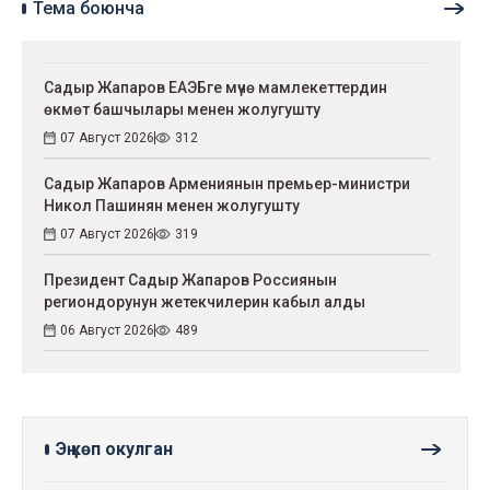
Тема боюнча
Садыр Жапаров ЕАЭБге мүчө мамлекеттердин
өкмөт башчылары менен жолугушту
07 Август 2026
312
Садыр Жапаров Армениянын премьер-министри
Никол Пашинян менен жолугушту
07 Август 2026
319
Президент Садыр Жапаров Россиянын
региондорунун жетекчилерин кабыл алды
06 Август 2026
489
Эң көп окулган