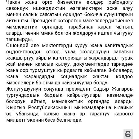
Чакан жана орто бизнестин өкүлдөрү райондогу
сезондук ишкердиктин өзгөчөлүктөрүн эске алуу
менен салык саясатын өркүндөтүү боюнча сунуштарын
айтышты. Президент көтөрүлгөн маселелерди тиешелүү
мамлекеттик органдар тарабынан карап чыгып,
аларды чечүүнүн мүмкүн болгон жолдорун иштеп чыгууну
тапшырды.
Ошондой эле мектептерди куруу жана капиталдык
оңдоп-түзөөдөн өткөрүү, унаа жолдорунун сапатын
жакшыртуу, айрым категориядагы жарандарды турак
жай менен камсыз кылуу, документтерди тариздөө
жана оор турмуштук кырдаалга кабылган үй-бүлөлөрдү
жана жарандарды социалдык жактан колдоо
маселелери боюнча да кайрылуулар болду.
Жолугушуунун соңунда президент Садыр Жапаров
тургундардын бардык кайрылуулары көзөмөлдө
болорун айтып, мамлекеттик органдар аларды
Кыргыз Республикасынын мыйзамдарына ылайык
өз убагында, калыс жана ар тараптуу кароого
милдеттүү экенин баса белгиледи.