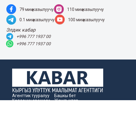
79 миң жазылуучу
110 миң жазылуучу
0.1 миң жазылуучу
100 миң жазылуучу
Элдик кабар
+996 777 1937 00
+996 777 1937 00
Агенттик тууралуу
Башкы бет
Колдонуу эрежеси
Жаңылыктар
Байланыш номерлер
Пресс-борбор
Жарнама
Бизнес жаңылыктары
Издөө
Архив