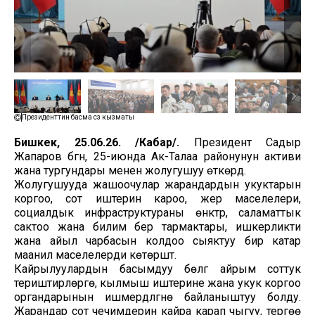
Президенттин басма сөз кызматы
Бишкек, 25.06.26. /Кабар/.
Президент Садыр
Жапаров бүгүн, 25-июнда Ак-Талаа районунун активи
жана тургундары менен жолугушуу өткөрдү.
Жолугушууда жашоочулар жарандардын укуктарын
коргоо, сот иштерин кароо, жер маселелери,
социалдык инфраструктураны өнүктүрүү, саламаттык
сактоо жана билим берүү тармактары, ишкерликти
жана айыл чарбасын колдоо сыяктуу бир катар
маанилүү маселелерди көтөрүштү.
Кайрылуулардын басымдуу бөлүгү айрым соттук
териштирүүлөргө, кылмыш иштерине жана укук коргоо
органдарынын ишмердүүлүгүнө байланыштуу болду.
Жарандар сот чечимдерин кайра карап чыгуу, тергөө