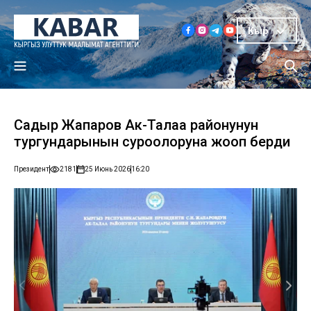
Кыр
Садыр Жапаров Ак-Талаа районунун
тургундарынын суроолоруна жооп берди
Президент
2181
25 Июнь 2026
16:20