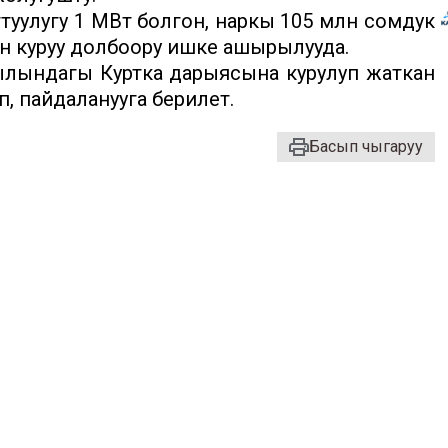
уулугу 1 МВт болгон, наркы 105 млн сомдук
ын куруу долбоору ишке ашырылууда.
ылындагы Куртка дарыясына курулуп жаткан
п, пайдаланууга берилет.
Басып чыгаруу