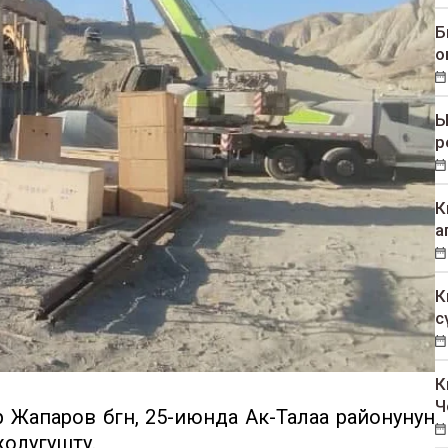
Б
о
Ы
р
К
а
К
с
К
Ч
Жапаров бүгүн, 25-июнда Ак-Талаа районунун
жолугушту.