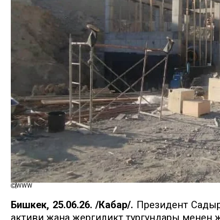
WWW
Бишкек, 25.06.26. /Кабар/.
Президент Садыр 
активи жана жергиликтүү тургундары менен 