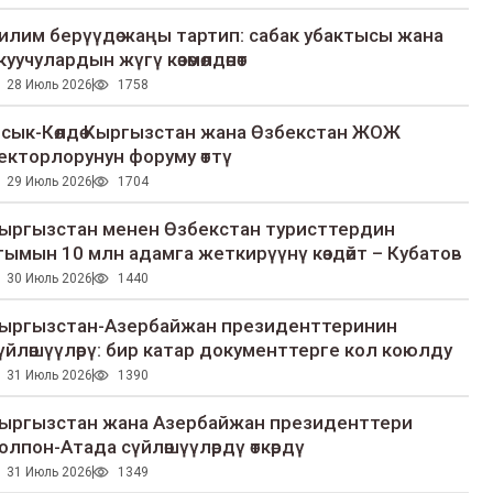
илим берүүдө жаңы тартип: сабак убактысы жана
куучулардын жүгү көзөмөлдөнөт
28 Июль 2026
1758
сык-Көлдө Кыргызстан жана Өзбекстан ЖОЖ
екторлорунун форуму өттү
29 Июль 2026
1704
ыргызстан менен Өзбекстан туристтердин
гымын 10 млн адамга жеткирүүнү көздөйт – Кубатов
30 Июль 2026
1440
ыргызстан-Азербайжан президенттеринин
үйлөшүүлөрү: бир катар документтерге кол коюлду
31 Июль 2026
1390
ыргызстан жана Азербайжан президенттери
олпон-Атада сүйлөшүүлөрдү өткөрдү
31 Июль 2026
1349