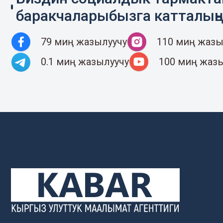
баракчаларыбызга катталың
79 миң жазылуучу
110 миң жазы
0.1 миң жазылуучу
100 миң жаз