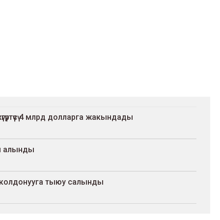
үртүүсү 4 млрд долларга жакындады
ыл алынды
 колдонууга тыюу салынды