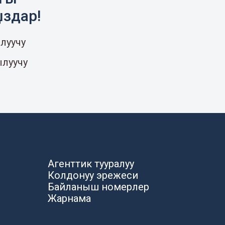
ыздар!
луучу
ылуучу
Агенттик тууралуу
Колдонуу эрежеси
Байланыш номерлер
Жарнама