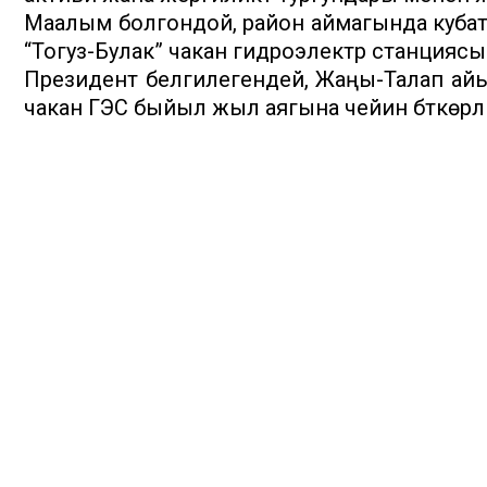
Маалым болгондой, район аймагында кубатт
“Тогуз-Булак” чакан гидроэлектр станцияс
Президент белгилегендей, Жаңы-Талап ай
чакан ГЭС быйыл жыл аягына чейин бүткөрүлү