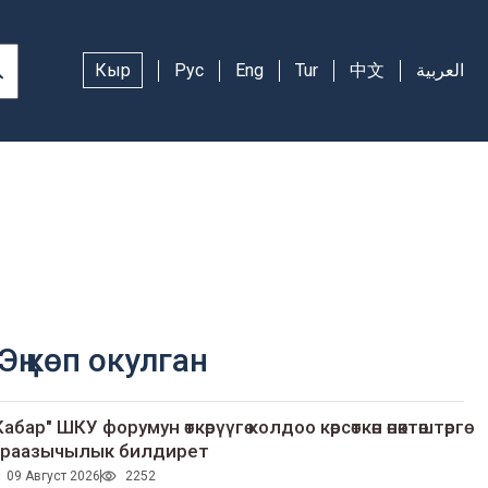
Кыр
Рус
Eng
Tur
中文
العربية
Эң көп окулган
Кабар" ШКУ форумун өткөрүүгө колдоо көрсөткөн өнөктөштөргө
раазычылык билдирет
09 Август 2026
2252