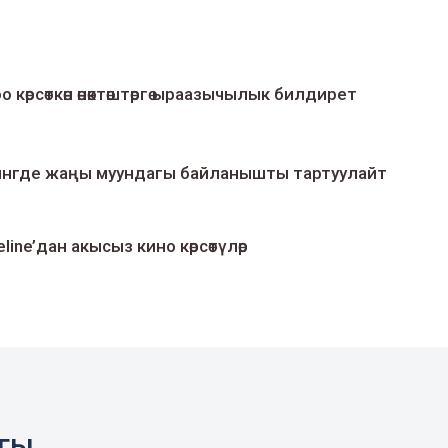
о көрсөткөн өнөктөштөргө ыраазычылык билдирет
умингде жаңы муундагы байланышты тартуулайт
line’дан акысыз кино көрсөтүлөр
агы