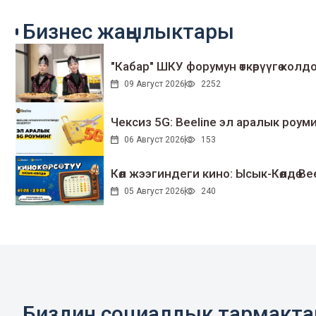
Бизнес жаңылыктары
"Кабар" ШКУ форумун өткөрүүгө колдо
09 Август 2026
2252
Чексиз 5G: Beeline эл аралык ро
06 Август 2026
153
Көл жээгиндеги кино: Ысык-Көлдө Bee
05 Август 2026
240
Биздин социалдык тармакт