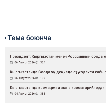
Тема боюнча
Президент: Кыргызстан менен Росссиянын соода жүг
06 Август 2026
324
Кыргызстанда Соода үчүн деңизде сүзүү кодекси каб
06 Август 2026
189
Кыргызстанда кремацияга жана крематорийлерди
04 Август 2026
383