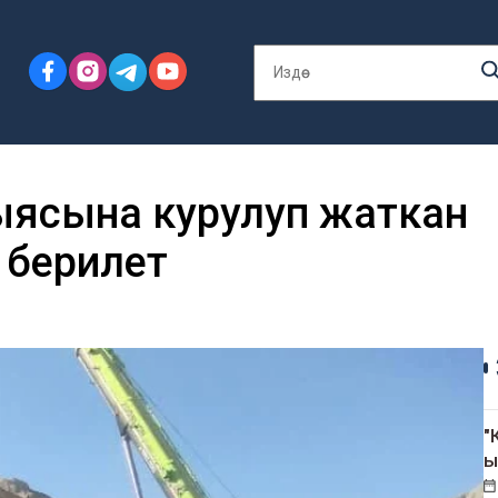
ыясына курулуп жаткан
 берилет
"
ы