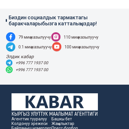
Биздин социалдык тармактагы
баракчаларыбызга катталыңыздар!
79 миң жазылуучу
110 миң жазылуучу
0.1 миң жазылуучу
100 миң жазылуучу
Элдик кабар
+996 777 1937 00
+996 777 1937 00
Агенттик тууралуу
Башкы бет
Колдонуу эрежеси
Жаңылыктар
Байланыш номерлер
Пресс-борбор