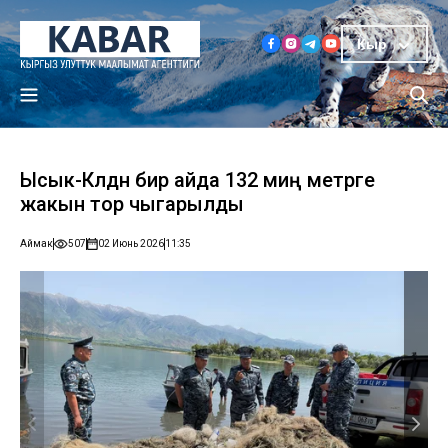
Кыр
Ысык-Көлдөн бир айда 132 миң метрге
жакын тор чыгарылды
Аймак
507
02 Июнь 2026
11:35