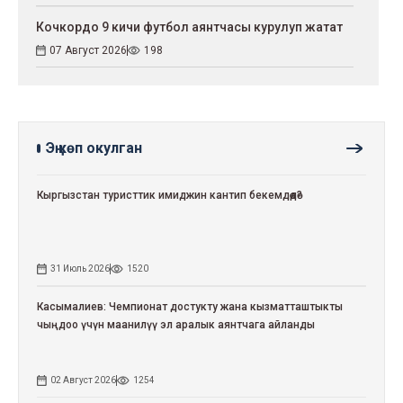
Кочкордо 9 кичи футбол аянтчасы курулуп жатат
07 Август 2026
198
Эң көп окулган
Кыргызстан туристтик имиджин кантип бекемдөөдө?
31 Июль 2026
1520
Касымалиев: Чемпионат достукту жана кызматташтыкты
чыңдоо үчүн маанилүү эл аралык аянтчага айланды
02 Август 2026
1254