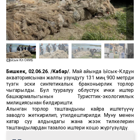
Ысык-Көл ОИИБ
Бишкек, 02.06.26. /Кабар/.
Май айында Ысык-Көлдүн
акваториясынан жалпы узундугу 131 миң 900 метрди
түзгөн эски синтетикалык браконьерлик торлор
чыгарылды. Бул тууралуу облустук ички иштер
башкармалыгынын Туристтик-экологиялык
милициясынан билдиришти.
Алынган торлор таштандыны кайра иштетүүчү
заводго жеткирилип, утилдештирилди. Муну менен
катар суу алдындагы жана жээк тилкелерин
таштандылардан тазалоо иштери кошо жүргүзүлдү.