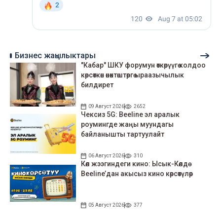
Бизнес жаңылыктары
"Кабар" ШКУ форумун өткөрүүгө колдоо
көрсөткөн өнөктөштөргө ыраазычылык
билдирет
09 Август 2026
2652
Чексиз 5G: Beeline эл аралык
роумингде жаңы муундагы
байланышты тартуулайт
06 Август 2026
310
Көл жээгиндеги кино: Ысык-Көлдө
Beeline’дан акысыз кино көрсөтүлөр
05 Август 2026
377