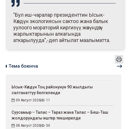
"Бул иш-чаралар президенттин Ысык-
Көлдүн экологиясын сактоо жана балык
уулоого мораторий киргизүү жөнүндөгү
жарлыктарынын алкагында
аткарылууда",-деп айтылат маалыматта.
Тема боюнча
Ысык-Көлдүн Тоң районунун 90 жылдыгы
салтанаттуу белгиленди
09 Август 2026
11
Суусамыр – Талас – Тараз жана Талас – Беш-Таш
жолдорундагы иштер текшерилди
08 Август 2026
50