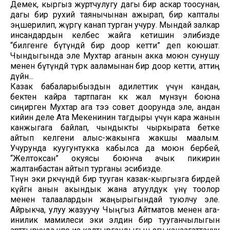
Демек, кыргыз журтчулугу дагы бир аскар тоосунан,
дагы бир рухий таянычынан ажырап, бир капталы
эңшерилип, жүрөгү канап турган учуру. Мындай залкар
инсандардын келбес жайга кетишин элибизде
“билгенге бүтүндөй бир доор кетти” деп коюшат.
Чындыгында эле Мухтар аганын акка моюн сунушу
менен бүтүндөй түрк ааламынан бир доор кетти, аттиң
дүйнө...
Казак бабаларыбыздын адилеттик үчүн кандан,
бектен кайра тартпаган көк жал мүнөзүн боюна
сиңирген Мухтар ага тээ совет доорунда эле, андан
кийин деле Ата Мекенинин тагдыры үчүн кара жанын
канжыгага байлап, чындыкты чыркырата бетке
айтып келгени алыс-жакынга жакшы маалым.
Учурунда куугунтукка кабылса да моюн бербей,
“Желтоксан” окуясы боюнча ачык пикирин
жалтанбастан айтып турганы эсибизде.
Төөнүн эки өркөчүндөй бир тууган казак-кыргызга бирдей
күйгөн анын акындык жана атуулдук үнү тоолор
менен талаалардын жаңырыгындай туюлчу эле.
Айрыкча, улуу жазуучу Чыңгыз Айтматов менен ага-
инилик мамилеси эки элдин бир тууганчылыгын