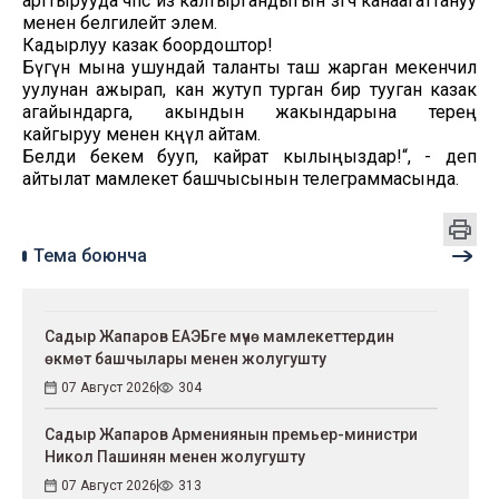
арттырууда өчпөс из калтыргандыгын өзгөчө канаагаттануу
менен белгилейт элем.
Кадырлуу казак боордоштор!
Бүгүн мына ушундай таланты таш жарган мекенчил
уулунан ажырап, кан жутуп турган бир тууган казак
агайындарга, акындын жакындарына терең
кайгыруу менен көңүл айтам.
Белди бекем бууп, кайрат кылыңыздар!“, - деп
айтылат мамлекет башчысынын телеграммасында.
Тема боюнча
Садыр Жапаров ЕАЭБге мүчө мамлекеттердин
өкмөт башчылары менен жолугушту
07 Август 2026
304
Садыр Жапаров Армениянын премьер-министри
Никол Пашинян менен жолугушту
07 Август 2026
313