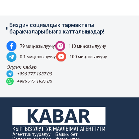
Биздин социалдык тармактагы
баракчаларыбызга катталыңыздар!
79 миң жазылуучу
110 миң жазылуучу
0.1 миң жазылуучу
100 миң жазылуучу
Элдик кабар
+996 777 1937 00
+996 777 1937 00
Агенттик тууралуу
Башкы бет