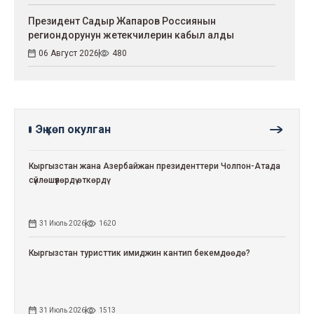
Президент Садыр Жапаров Россиянын
региондорунун жетекчилерин кабыл алды
06 Август 2026
480
Эң көп окулган
Кыргызстан жана Азербайжан президенттери Чолпон-Атада
сүйлөшүүлөрдү өткөрдү
31 Июль 2026
1620
Кыргызстан туристтик имиджин кантип бекемдөөдө?
31 Июль 2026
1513