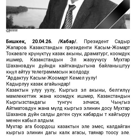
WWW
Бишкек, 20.04.26. /Кабар/.
Президент Садыр
Жапаров Казакстандын президенти Касым-Жомарт
Токаевге көрүнүктүү казак акыны, драматург, коомдук
ишмер, Казакстандын Эл жазуучусу Мухтар
Шахановдун дүйнөдөн кайткандыгына байланыштуу
көңүл айтуу телеграммасын жолдоду.
“Ардактуу Касым-Жоомарт Кемел уулу!
Кадырлуу казак агайындар!
Казактын улуу уулу, Кыргыз эл акыны, белгилүү
мамлекеттик жана коомдук ишмер, Казакстандын
Кыргызстандагы тунгуч элчиси, Чыңгыз
Айтматовдун жана мүлдө кыргыз элинин досу Мухтар
Шаханов дүйнө салды деген суук кабарды өтө кайгыруу
менен кабыл алдым.
Мухтар ага боордош казактын эле эмес, калдайган
кыргыз элинин дагы калк агасы, таянар тоосу эле.