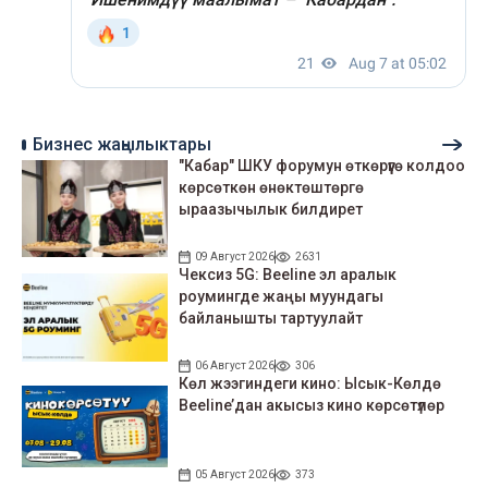
Бизнес жаңылыктары
"Кабар" ШКУ форумун өткөрүүгө колдоо
көрсөткөн өнөктөштөргө
ыраазычылык билдирет
09 Август 2026
2631
Чексиз 5G: Beeline эл аралык
роумингде жаңы муундагы
байланышты тартуулайт
06 Август 2026
306
Көл жээгиндеги кино: Ысык-Көлдө
Beeline’дан акысыз кино көрсөтүлөр
05 Август 2026
373