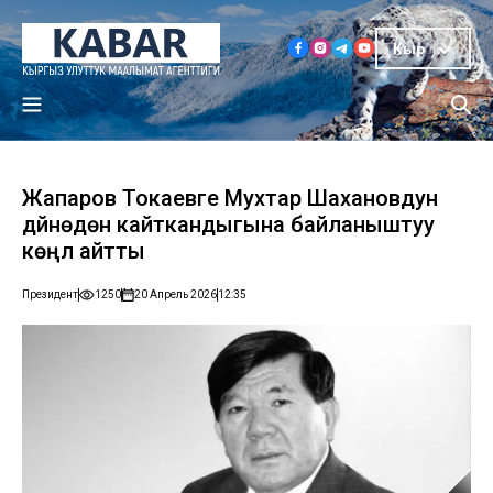
Кыр
Жапаров Токаевге Мухтар Шахановдун
дүйнөдөн кайткандыгына байланыштуу
көңүл айтты
Президент
1250
20 Апрель 2026
12:35