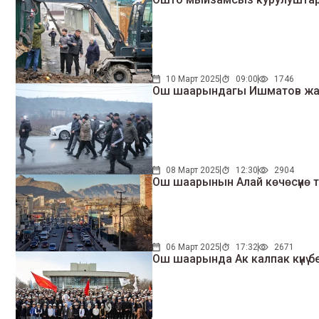
10 Март 2025
09:00
1746
Ош шаарындагы Ишматов жана
08 Март 2025
12:30
2904
Ош шаарынын Алай көчөсүнө 
06 Март 2025
17:32
2671
Ош шаарында Ак калпак күнү бе