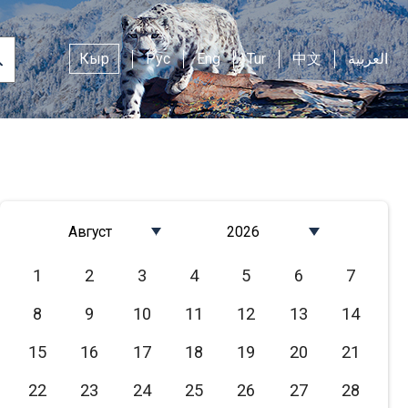
Кыр
Рус
Eng
Tur
中文
العربية
Август
2026
Январь
2026
1
2
3
4
5
6
7
Февраль
2025
8
9
10
11
12
13
14
Март
2024
Апрель
2023
15
16
17
18
19
20
21
Май
2022
22
23
24
25
26
27
28
Июнь
2021