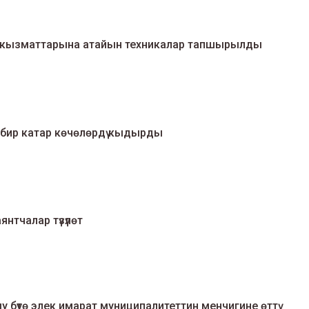
кызматтарына атайын техникалар тапшырылды
 бир катар көчөлөрдү кыдырды
тчалар түзүлөт
у бүтө элек имарат муниципалитеттин менчигине өттү