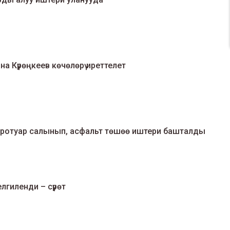
 Күрөңкеев көчөлөрү иреттелет
тротуар салынып, асфальт төшөө иштери башталды
лгиленди – сүрөт