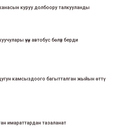
анасын куруу долбоору талкууланды
чулары үчүн автобус бөлүп берди
угун камсыздоого багытталган жыйын өттү
ан имараттардан тазаланат