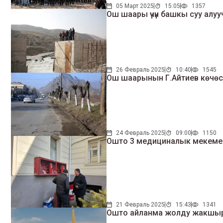
05 Март 2025
15:05
1357
Ош шаары үчүн башкы суу алуу
26 Февраль 2025
10:40
1545
Ош шаарынын Г.Айтиев көчөсү
24 Февраль 2025
09:00
1150
Ошто 3 медициналык мекеме т
21 Февраль 2025
15:43
1341
Ошто айланма жолду жакшыр