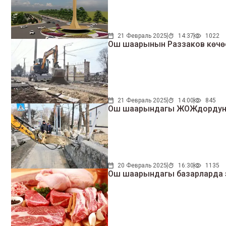
21 Февраль 2025
14:37
1022
Ош шаарынын Раззаков көчөс
21 Февраль 2025
14:00
845
Ош шаарындагы ЖОЖдордун 
20 Февраль 2025
16:30
1135
Ош шаарындагы базарларда э