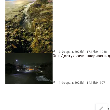
13 Февраль 2025
17:17
1088
Ош: Достук кичи шаарчасынд
11 Февраль 2025
14:13
907
1