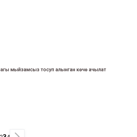
агы мыйзамсыз тосуп алынган көчө ачылат
3
2
4