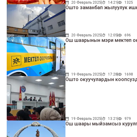
20 Февраль 2025
14:21
1325
Ошто заманбап жылуулук ишк
20 Февраль 2025
12:05
696
Ош шаарынын мэри мектеп окуу
19 Февраль 2025
17:28
1698
Ошто окуучулардын коопсузд
19 Февраль 2025
13:21
979
Ош шаары мыйзамсыз курулг