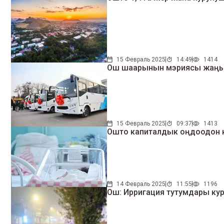
15 Февраль 2025
14:49
1414
Ош шаарынын мэриясы жаңы 
15 Февраль 2025
09:37
1413
Ошто капиталдык оңдоодон ки
14 Февраль 2025
11:55
1196
Ош: Ирригация тутумдары куру