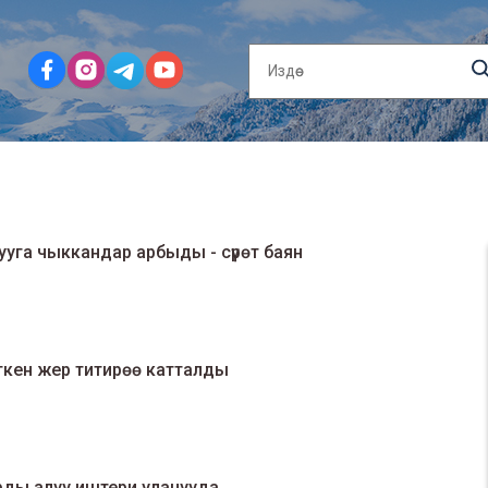
ууга чыккандар арбыды - сүрөт баян
еткен жер титирөө катталды
ды алуу иштери уланууда