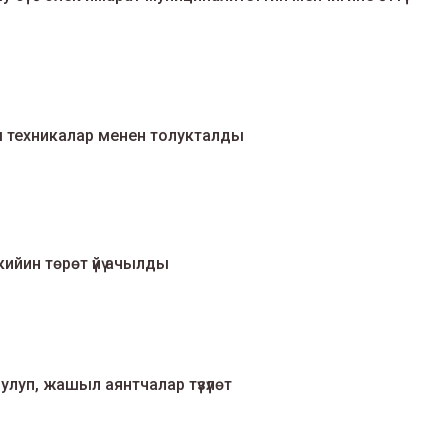
техникалар менен толукталды
йин төрөт үйү ачылды
луп, жашыл аянтчалар түзүлөт