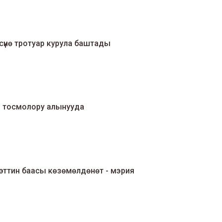
үнө тротуар курула баштады
тосмолору алынууда
ттин баасы көзөмөлдөнөт - мэрия