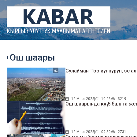
Ош шаары
Сулайман-Тоо кулпуруп, эс ал
12 Март 2025
10:25
3219
Ош шаарында күчү 5 баллга ж
12 Март 2025
09:50
2731
Ошто мыйзамсыз курулуштар