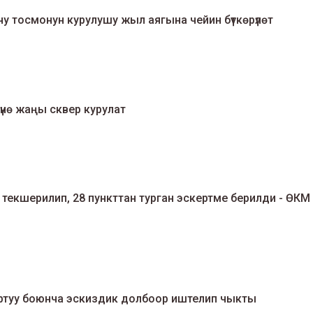
чу тосмонун курулушу жыл аягына чейин бүткөрүлөт
нө жаңы сквер курулат
екшерилип, 28 пункттан турган эскертме берилди - ӨКМ
туу боюнча эскиздик долбоор иштелип чыкты