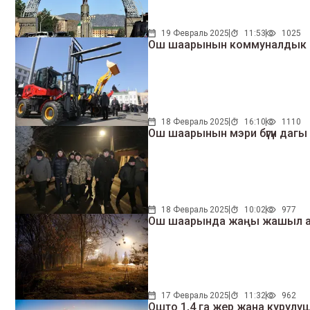
19 Февраль 2025
11:53
1025
Ош шаарынын коммуналдык 
18 Февраль 2025
16:10
1110
Ош шаарынын мэри бүгүн дагы
18 Февраль 2025
10:02
977
Ош шаарында жаңы жашыл аян
17 Февраль 2025
11:32
962
Ошто 1,4 га жер жана курулуш