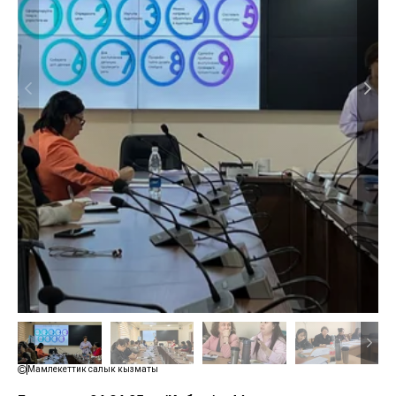
Мамлекеттик салык кызматы