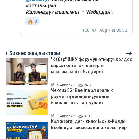
Бизнес жаңылыктары
"Кабар" ШКУ форумун өткөрүүгө колдоо
көрсөткөн өнөктөштөргө
ыраазычылык билдирет
09 Август 2026
2652
Чексиз 5G: Beeline эл аралык
роумингде жаңы муундагы
байланышты тартуулайт
06 Август 2026
310
Көл жээгиндеги кино: Ысык-Көлдө
Beeline’дан акысыз кино көрсөтүлөр