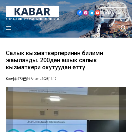
Кыр
Салык кызматкерлеринин билими
жаңыланды. 200дөн ашык салык
кызматкери окутуудан өттү
Коом
772
24 Апрель 2025
11:17