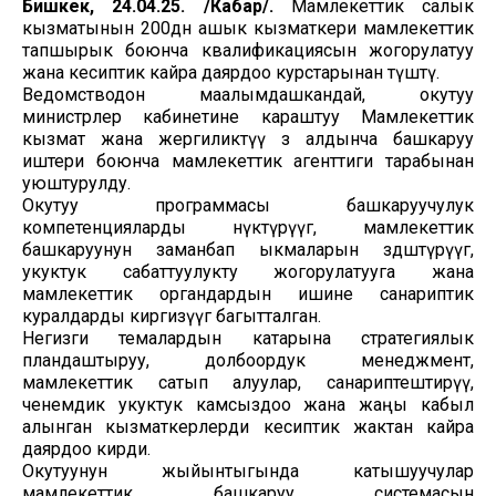
Бишкек, 24.04.25. /Кабар/.
Мамлекеттик салык
кызматынын 200дөн ашык кызматкери мамлекеттик
тапшырык боюнча квалификациясын жогорулатуу
жана кесиптик кайра даярдоо курстарынан өтүштү.
Ведомстводон маалымдашкандай, окутуу
министрлер кабинетине караштуу Мамлекеттик
кызмат жана жергиликтүү өз алдынча башкаруу
иштери боюнча мамлекеттик агенттиги тарабынан
уюштурулду.
Окутуу программасы башкаруучулук
компетенцияларды өнүктүрүүгө, мамлекеттик
башкаруунун заманбап ыкмаларын өздөштүрүүгө,
укуктук сабаттуулукту жогорулатууга жана
мамлекеттик органдардын ишине санариптик
куралдарды киргизүүгө багытталган.
Негизги темалардын катарына стратегиялык
пландаштыруу, долбоордук менеджмент,
мамлекеттик сатып алуулар, санариптештирүү,
ченемдик укуктук камсыздоо жана жаңы кабыл
алынган кызматкерлерди кесиптик жактан кайра
даярдоо кирди.
Окутуунун жыйынтыгында катышуучулар
мамлекеттик башкаруу системасын