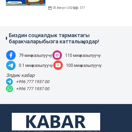
05 Август 2026
377
Биздин социалдык тармактагы
баракчаларыбызга катталыңыздар!
79 миң жазылуучу
110 миң жазылуучу
0.1 миң жазылуучу
100 миң жазылуучу
Элдик кабар
+996 777 1937 00
+996 777 1937 00