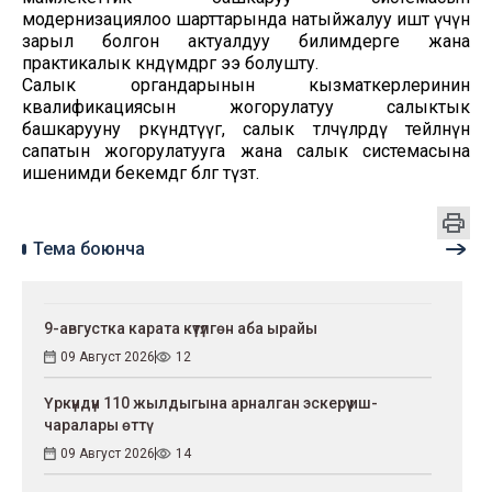
модернизациялоо шарттарында натыйжалуу иштөө үчүн
зарыл болгон актуалдуу билимдерге жана
практикалык көндүмдөргө ээ болушту.
Салык органдарынын кызматкерлеринин
квалификациясын жогорулатуу салыктык
башкарууну өркүндөтүүгө, салык төлөөчүлөрдү тейлөөнүн
сапатын жогорулатууга жана салык системасына
ишенимди бекемдөөгө өбөлгө түзөт.
Тема боюнча
9-августка карата күтүлгөн аба ырайы
09 Август 2026
12
Үркүндүн 110 жылдыгына арналган эскерүү иш-
чаралары өттү
09 Август 2026
14