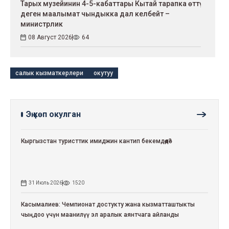
Тарых музейинин 4-5-кабаттары Кытай тарапка өттү
деген маалымат чындыкка дал келбейт –
министрлик
08 Август 2026
64
салык кызматкерлери
окутуу
Эң көп окулган
Кыргызстан туристтик имиджин кантип бекемдөөдө?
31 Июль 2026
1520
Касымалиев: Чемпионат достукту жана кызматташтыкты
чыңдоо үчүн маанилүү эл аралык аянтчага айланды