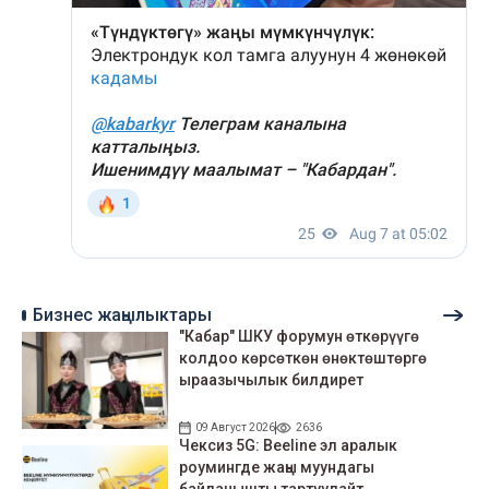
Бизнес жаңылыктары
"Кабар" ШКУ форумун өткөрүүгө
колдоо көрсөткөн өнөктөштөргө
ыраазычылык билдирет
09 Август 2026
2636
Чексиз 5G: Beeline эл аралык
роумингде жаңы муундагы