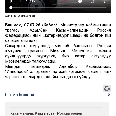
Министрлер кабинети
Бишкек, 07.07.26 /Кабар/.
Министрлер кабинетинин
төрагасы Адылбек Касымалиевдин Россия
Федерациясынын Екатеринбург шаарына болгон иш
сапары аяктады.
Сапардын жүрүшүндө минкаб башчысы Россия
өкмөтүнүн төрагасы Михаил Мишустин менен
сүйлөшүүлөрдү жүргүзүп, бир катар актуалдуу
маселелерди талкуулады.
Мындан тышкары, Адылбек Касымалиев
"Иннопром" эл аралык өнөр жай көргөзмөсүнө барып, иш-
чаранын пленардык жыйынында сөз сүйлөдү.
Тема боюнча
Касымалиев: Кыргызстан Россия менен