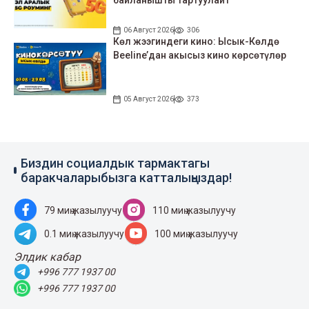
байланышты тартуулайт
06 Август 2026
306
Көл жээгиндеги кино: Ысык-Көлдө
Beeline’дан акысыз кино көрсөтүлөр
05 Август 2026
373
Биздин социалдык тармактагы
баракчаларыбызга катталыңыздар!
79 миң жазылуучу
110 миң жазылуучу
0.1 миң жазылуучу
100 миң жазылуучу
Элдик кабар
+996 777 1937 00
+996 777 1937 00