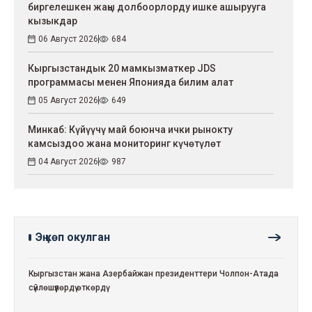
биргелешкен жаңы долбоорлорду ишке ашырууга
кызыкдар
06 Август 2026
684
Кыргызстандык 20 мамкызматкер JDS
программасы менен Японияда билим алат
05 Август 2026
649
Минкаб: Күйүүчү май боюнча ички рынокту
камсыздоо жана мониторинг күчөтүлөт
04 Август 2026
987
Эң көп окулган
Кыргызстан жана Азербайжан президенттери Чолпон-Атада
сүйлөшүүлөрдү өткөрдү