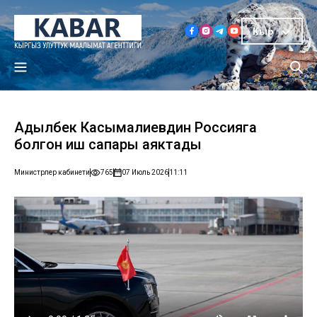
Кыр
Адылбек Касымалиевдин Россияга
болгон иш сапары аяктады
Министрлер кабинети
765
07 Июль 2026
11:11