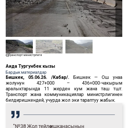
Транспорт министрлиги
Аида Тургунбек кызы
Бардык материалдар
Бишкек, 05.06.26. /Кабар/.
Бишкек — Ош унаа
жолунун 427+000 – 436+000-чакырым
аралыктарында 11 жерден кум жана таш түштү.
Транспорт жана коммуникациялар министрлигинен
билдиришкендей, учурда жол эки тараптуу жабык.
"№38 Жол тейлөө ишканасынын