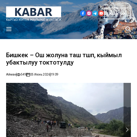
Кыр
Бишкек – Ош жолуна таш түшүп, кыймыл
убактылуу токтотулду
Аймак
549
05 Июнь 2026
19:09