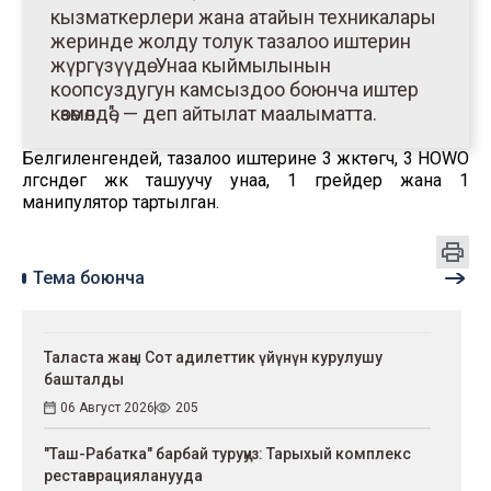
кызматкерлери жана атайын техникалары
жеринде жолду толук тазалоо иштерин
жүргүзүүдө. Унаа кыймылынын
коопсуздугун камсыздоо боюнча иштер
көзөмөлдө", — деп айтылат маалыматта.
Белгиленгендей, тазалоо иштерине 3 жүктөгүч, 3 HOWO
үлгүсүндөгү жүк ташуучу унаа, 1 грейдер жана 1
манипулятор тартылган.
Тема боюнча
Таласта жаңы Сот адилеттик үйүнүн курулушу
башталды
06 Август 2026
205
"Таш-Рабатка" барбай туруңуз: Тарыхый комплекс
реставрацияланууда