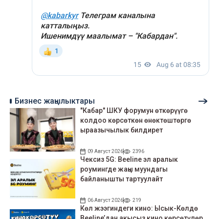
Бизнес жаңылыктары
"Кабар" ШКУ форумун өткөрүүгө
колдоо көрсөткөн өнөктөштөргө
ыраазычылык билдирет
09 Август 2026
2396
Чексиз 5G: Beeline эл аралык
роумингде жаңы муундагы
байланышты тартуулайт
06 Август 2026
219
Көл жээгиндеги кино: Ысык-Көлдө
Beeline’дан акысыз кино көрсөтүлөр