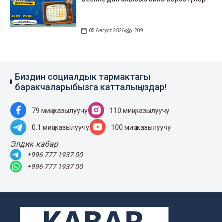
05 Август 2026
289
Биздин социалдык тармактагы
баракчаларыбызга катталыңыздар!
79 миң жазылуучу
110 миң жазылуучу
0.1 миң жазылуучу
100 миң жазылуучу
Элдик кабар
+996 777 1937 00
+996 777 1937 00