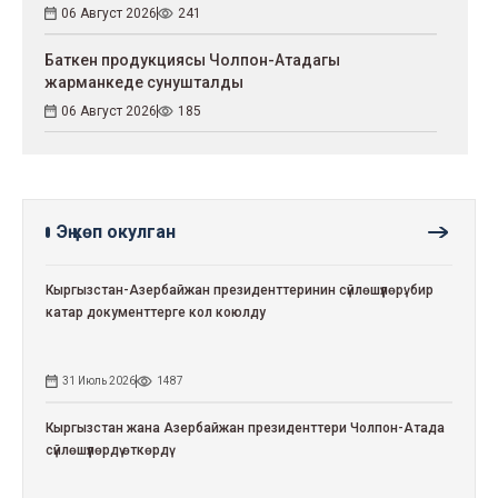
06 Август 2026
241
Баткен продукциясы Чолпон-Атадагы
жарманкеде сунушталды
06 Август 2026
185
Эң көп окулган
Кыргызстан-Азербайжан президенттеринин сүйлөшүүлөрү: бир
катар документтерге кол коюлду
31 Июль 2026
1487
Кыргызстан жана Азербайжан президенттери Чолпон-Атада
сүйлөшүүлөрдү өткөрдү