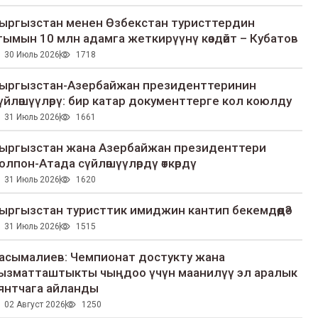
ыргызстан менен Өзбекстан туристтердин
гымын 10 млн адамга жеткирүүнү көздөйт – Кубатов
30 Июль 2026
1718
ыргызстан-Азербайжан президенттеринин
үйлөшүүлөрү: бир катар документтерге кол коюлду
31 Июль 2026
1661
ыргызстан жана Азербайжан президенттери
олпон-Атада сүйлөшүүлөрдү өткөрдү
31 Июль 2026
1620
ыргызстан туристтик имиджин кантип бекемдөөдө?
31 Июль 2026
1515
асымалиев: Чемпионат достукту жана
ызматташтыкты чыңдоо үчүн маанилүү эл аралык
янтчага айланды
02 Август 2026
1250