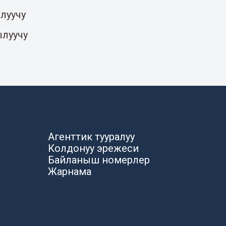
луучу
ылуучу
Агенттик тууралуу
Колдонуу эрежеси
Байланыш номерлер
Жарнама