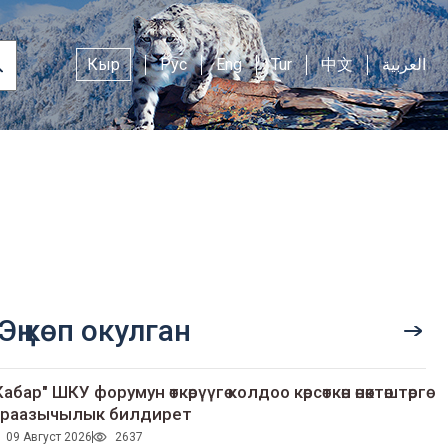
Кыр
Рус
Eng
Tur
中文
العربية
Эң көп окулган
Кабар" ШКУ форумун өткөрүүгө колдоо көрсөткөн өнөктөштөргө
раазычылык билдирет
09 Август 2026
2637