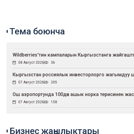
Тема боюнча
Wildberries'тин кампаларын Кыргызстанга жайгаш
08 Август 2026
36
Кыргызстан россиялык инвесторлорго жагымдуу 
07 Август 2026
205
Ош аэропортунда 100дөн ашык норка терисинен жа
07 Август 2026
158
Бизнес жаңылыктары