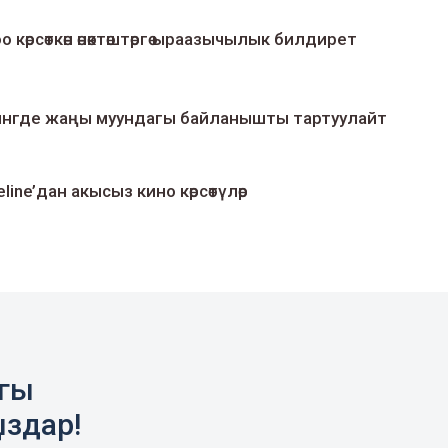
о көрсөткөн өнөктөштөргө ыраазычылык билдирет
умингде жаңы муундагы байланышты тартуулайт
line’дан акысыз кино көрсөтүлөр
агы
ыздар!