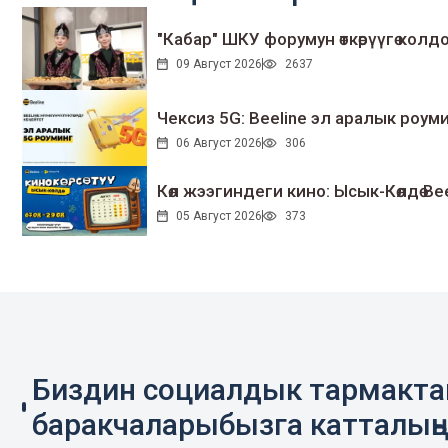
"Кабар" ШКУ форумун өткөрүүгө колдо
09 Август 2026
2637
Чексиз 5G: Beeline эл аралык ро
06 Август 2026
306
Көл жээгиндеги кино: Ысык-Көлдө Bee
05 Август 2026
373
Биздин социалдык тармакт
баракчаларыбызга катталың