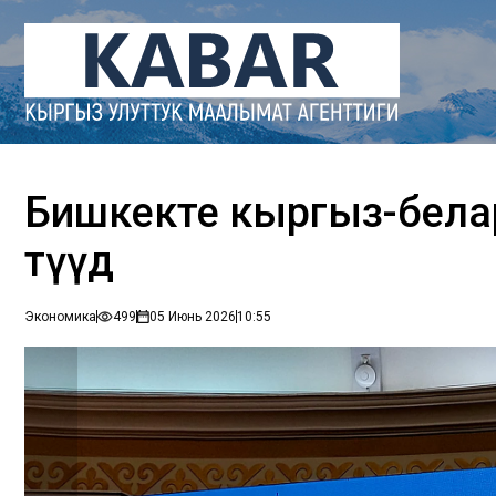
Бишкекте кыргыз-бела
өтүүдө
Экономика
499
05 Июнь 2026
10:55