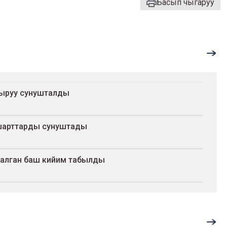
Басып чыгаруу
тыруу сунушталды
шарттарды сунуштады
салган баш кийим табылды