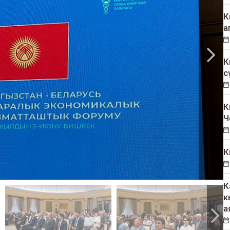
К
а
К
с
К
Ч
К
К
к
а