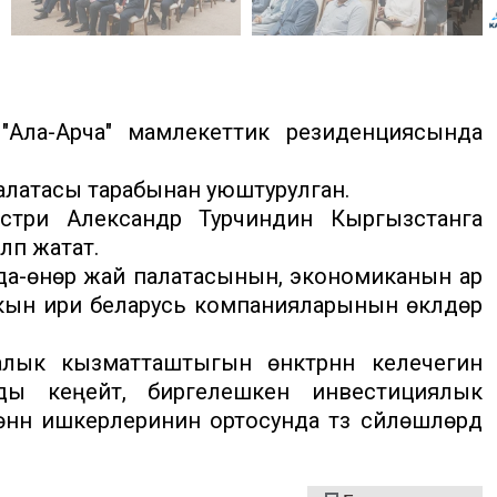
 "Ала-Арча" мамлекеттик резиденциясында
латасы тарабынан уюштурулган.
стри Александр Турчиндин Кыргызстанга
үп жатат.
а-өнөр жай палатасынын, экономиканын ар
ын ири беларусь компанияларынын өкүлдөрү
ык кызматташтыгын өнүктүрүүнүн келечегин
ды кеңейтүү, биргелешкен инвестициялык
н ишкерлеринин ортосунда түз сүйлөшүүлөрдү