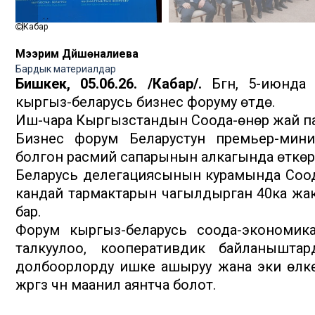
Кабар
Мээрим Дүйшөналиева
Бардык материалдар
Бишкек, 05.06.26. /Кабар/.
Бүгүн, 5-июнда
кыргыз-беларусь бизнес форуму өтүүдө.
Иш-чара Кыргызстандын Соода-өнөр жай па
Бизнес форум Беларустун премьер-мини
болгон расмий сапарынын алкагында өткөрүл
Беларусь делегациясынын курамында Соод
кандай тармактарын чагылдырган 40ка жак
бар.
Форум кыргыз-беларусь соода-экономикал
талкуулоо, кооперативдик байланыштар
долбоорлорду ишке ашыруу жана эки өлкөнү
жүргүзүү үчүн маанилүү аянтча болот.