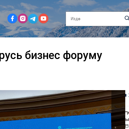
русь бизнес форуму
"
ы