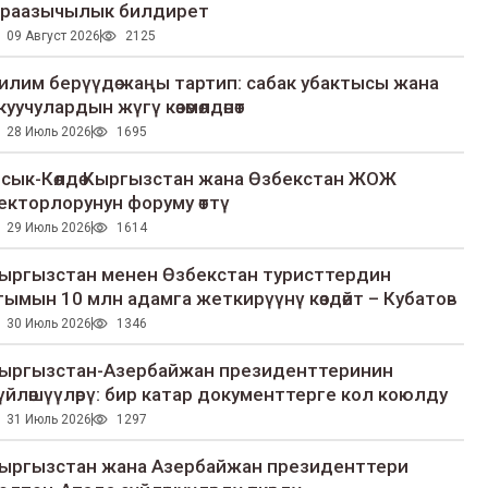
раазычылык билдирет
09 Август 2026
2125
илим берүүдө жаңы тартип: сабак убактысы жана
куучулардын жүгү көзөмөлдөнөт
28 Июль 2026
1695
сык-Көлдө Кыргызстан жана Өзбекстан ЖОЖ
екторлорунун форуму өттү
29 Июль 2026
1614
ыргызстан менен Өзбекстан туристтердин
гымын 10 млн адамга жеткирүүнү көздөйт – Кубатов
30 Июль 2026
1346
ыргызстан-Азербайжан президенттеринин
үйлөшүүлөрү: бир катар документтерге кол коюлду
31 Июль 2026
1297
ыргызстан жана Азербайжан президенттери