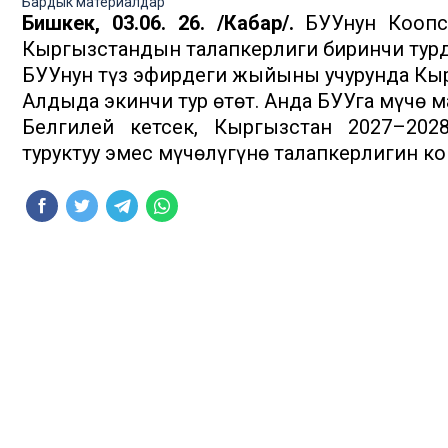
Бардык материалдар
Бишкек, 03.06. 26. /Кабар/.
БУУнун Коопсу
Кыргызстандын талапкерлиги биринчи турда
БУУнун түз эфирдеги жыйыны учурунда Кыр
Алдыда экинчи тур өтөт. Анда БУУга мүчө 
Белгилей кетсек, Кыргызстан 2027–202
туруктуу эмес мүчөлүгүнө талапкерлигин ко