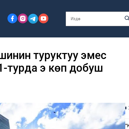
ешинин туруктуу эмес
-турда эң көп добуш
"