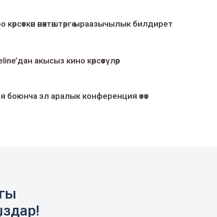
о көрсөткөн өнөктөштөргө ыраазычылык билдирет
line’дан акысыз кино көрсөтүлөр
я боюнча эл аралык конференция өтөт
агы
ыздар!