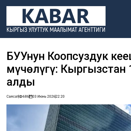
БУУнун Коопсуздук кең
мүчөлүгү: Кыргызстан 1
алды
Саясат
686
03 Июнь 2026
22:20