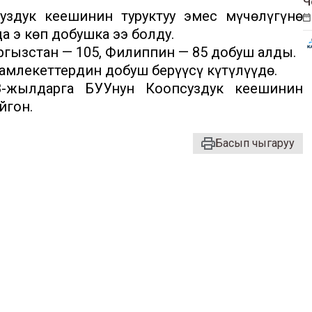
Ч
здук кеңешинин туруктуу эмес мүчөлүгүнө
 эң көп добушка ээ болду.
гызстан — 105, Филиппин — 85 добуш алды.
мамлекеттердин добуш берүүсү күтүлүүдө.
8-жылдарга БУУнун Коопсуздук кеңешинин
йгон.
Басып чыгаруу