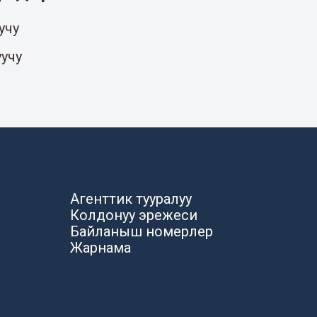
учу
уучу
Агенттик тууралуу
Колдонуу эрежеси
Байланыш номерлер
Жарнама