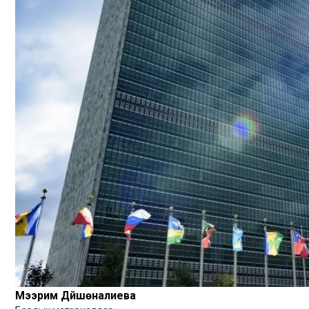
Мээрим Дүйшөналиева