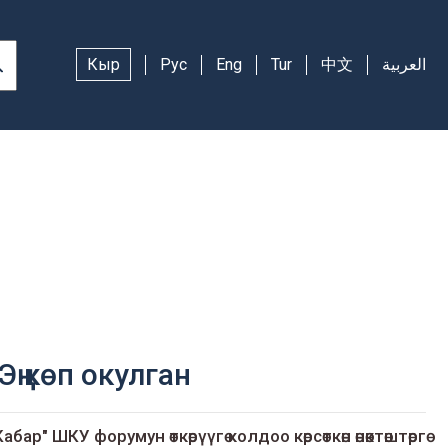
Кыр
Рус
Eng
Tur
中文
العربية
Эң көп окулган
Кабар" ШКУ форумун өткөрүүгө колдоо көрсөткөн өнөктөштөргө