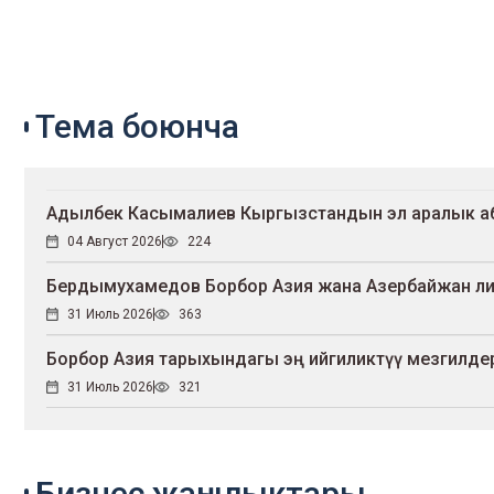
Тема боюнча
Адылбек Касымалиев Кыргызстандын эл аралык аброюн 
04 Август 2026
224
Бердымухамедов Борбор Азия жана Азербайжан л
31 Июль 2026
363
Борбор Азия тарыхындагы эң ийгиликтүү мезгилдер
31 Июль 2026
321
Бизнес жаңылыктары