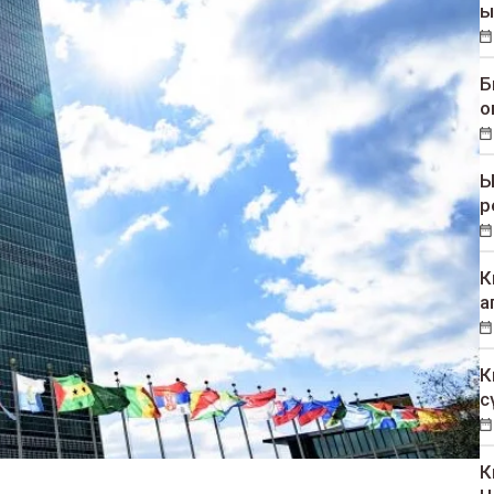
ы
Б
о
Ы
р
К
а
К
с
К