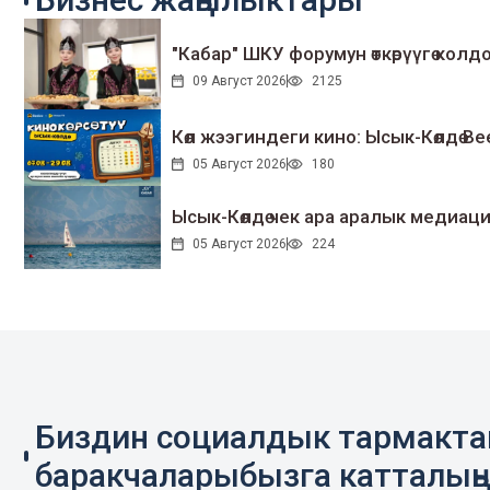
"Кабар" ШКУ форумун өткөрүүгө колдо
09 Август 2026
2125
Көл жээгиндеги кино: Ысык-Көлдө Bee
05 Август 2026
180
Ысык-Көлдө чек ара аралык медиаци
05 Август 2026
224
Биздин социалдык тармакт
баракчаларыбызга катталың