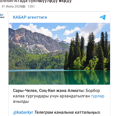
олпон-Атада сүйлөшүүлөрдү өткөрдү
31 Июль 2026
1261