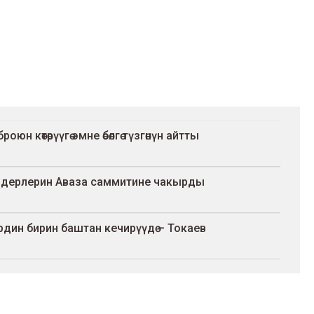
көтөрүүгө эмне өбөлгө түзгөнүн айтты
идерлерин Аваза саммитине чакырды
дин бирин баштан кечирүүдө – Токаев