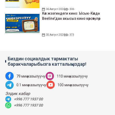
06 Август 2026
306
Көл жээгиндеги кино: Ысык-Көлдө
Beeline’дан акысыз кино көрсөтүлөр
05 Август 2026
373
Биздин социалдык тармактагы
баракчаларыбызга катталыңыздар!
79 миң жазылуучу
110 миң жазылуучу
0.1 миң жазылуучу
100 миң жазылуучу
Элдик кабар
+996 777 1937 00
+996 777 1937 00