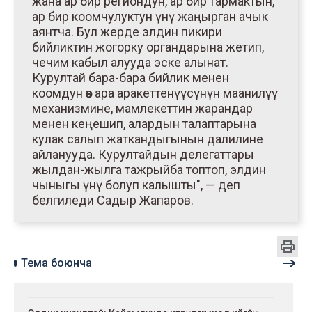
жана ар бир региондун, ар бир тармактын,
ар бир коомчулуктун үнү жаңырган ачык
аянтча. Бул жерде элдин пикири
бийликтин жогорку органдарына жетип,
чечим кабыл алууда эске алынат.
Курултай бара-бара бийлик менен
коомдун өз ара аракеттенүүсүнүн маанилүү
механизмине, мамлекеттин жарандар
менен кеңешип, алардын талаптарына
кулак салып жаткандыгынын далилине
айланууда. Курултайдын делегаттары
жылдан-жылга тажрыйба топтоп, элдин
чыныгы үнү болуп калышты", — деп
белгиледи Садыр Жапаров.
Тема боюнча