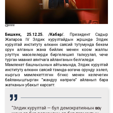
WWW
Бишкек, 25.12.25. /Кабар/.
Президент Садыр
Жапаров IV Элдик курултайдын жүрүшүндө Элдик
курултай институту өлкөнүн саясий тутумунда бекем
орун алганын жана бийлик менен коом жалпы
улуттук маселелерди биргелешип талкуулап, чече
турган маанилүү аянтчага айланганын белгиледи.
Мамлекет башчысынын айтымында, Элдик курултай
институту өлкөнүн саясий түзүмүндө өзгөчө орунду ээлеп,
кыргыз мамлекеттүүлүгүнүн бүгүнкүсү менен келечегин
байланыштырган "жандуу көпүрөгө" айланып бара
жатканын убакыт көрсөттү.
"Элдик курултай — бул демократиянын өзөгү