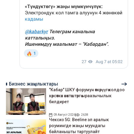
Бизнес жаңылыктары
"Кабар" ШКУ форумун өткөрүүгө колдоо
көрсөткөн өнөктөштөргө ыраазычылык
билдирет
09 Август 2026
2638
Чексиз 5G: Beeline эл аралык
роумингде жаңы муундагы
байланышты тартуулайт