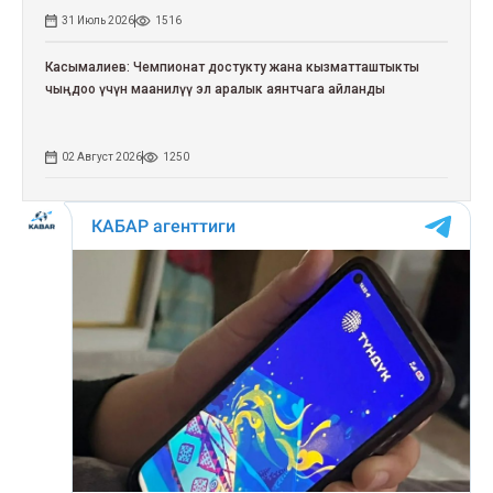
31 Июль 2026
1516
Касымалиев: Чемпионат достукту жана кызматташтыкты
чыңдоо үчүн маанилүү эл аралык аянтчага айланды
02 Август 2026
1250