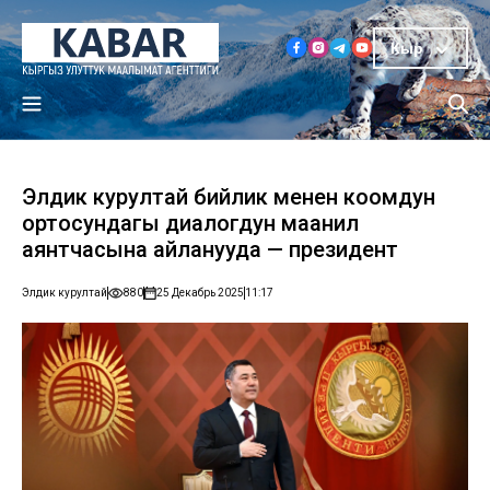
Кыр
Элдик курултай бийлик менен коомдун
ортосундагы диалогдун маанилүү
аянтчасына айланууда — президент
Элдик курултай
880
25 Декабрь 2025
11:17