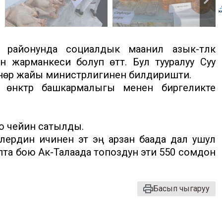
 районунда социалдык маанилүү азык-түлүк
н жарманкеси болуп өттү. Бул тууралуу Суу
ү өнөр жайы министрлигинен билдиришти.
өнүктүрүү башкармалыгы менен биргеликте
мго чейин сатылды.
лердин ичинен эт эң арзан баада дал ушул
пта бою Ак-Талаада топоздун эти 550 сомдон
Басып чыгаруу