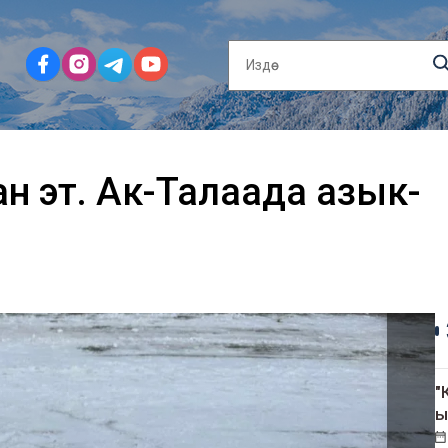
н эт. Ак-Талаада азык-
"
ы