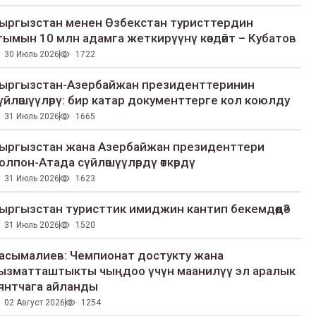
ыргызстан менен Өзбекстан туристтердин
гымын 10 млн адамга жеткирүүнү көздөйт – Кубатов
30 Июль 2026
1722
ыргызстан-Азербайжан президенттеринин
үйлөшүүлөрү: бир катар документтерге кол коюлду
31 Июль 2026
1665
ыргызстан жана Азербайжан президенттери
олпон-Атада сүйлөшүүлөрдү өткөрдү
31 Июль 2026
1623
ыргызстан туристтик имиджин кантип бекемдөөдө?
31 Июль 2026
1520
асымалиев: Чемпионат достукту жана
ызматташтыкты чыңдоо үчүн маанилүү эл аралык
янтчага айланды
02 Август 2026
1254