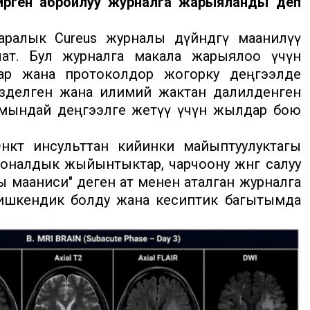
ирген абройлуу журналга жарыяланды деп
алык Cureus журналы дүйнөдөгү маанилүү
ат. Бул журналга макала жарыялоо үчүн
алар жана протоколдор жогорку деңгээлде
изделген жана илимий жактан далилденген
е мындай деңгээлге жетүү үчүн жылдар бою
өкөт инсульттан кийинки майыптуулуктагы
оналдык жыйынтыктар, чарчоону жөнгө салуу
 мааниси" деген ат менен аталган журналга
ишкендик болду жана кесиптик багытымда