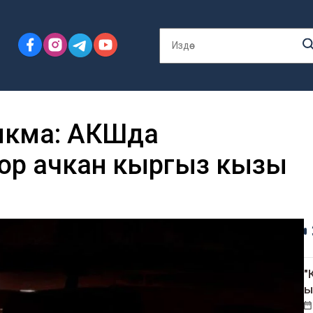
 ыкма: АКШда
ор ачкан кыргыз кызы
"
ы