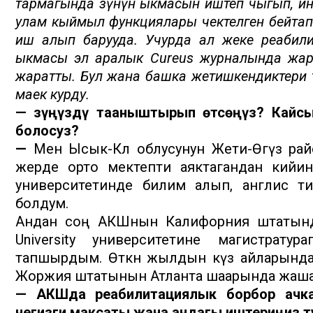
тармагында өзүнүн ыкмасын иштеп чыгып, и
улам кыймыл функциялары чектелген бейтап
иш алып барууда. Учурда ал жеке реабил
ыкмасы эл аралык Cureus журналында жары
жаратты. Бул жана башка жетишкендиктери т
маек курду.
— Өзүңүздү тааныштырып өтсөңүз? Кайс
болосуз?
—
Мен Ысык-Көл облусунун Жети-Өгүз рай
жерде орто мектепти аяктагандан кийи
университетинде билим алып, англис т
болдум.
Андан соң АКШнын Калифорния штатынд
University университетине магистрат
тапшырдым. Өткөн жылдын күз айларында
Жоржия штатынын Атланта шаарында жаш
— АКШда реабилитациялык борбор ачкан
негизги максаты жана андагы иштериңиз т