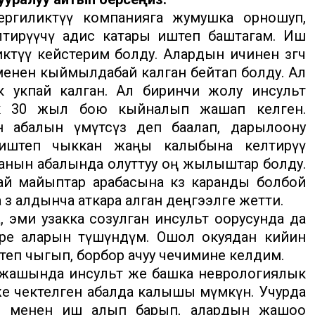
ергиликтүү компанияга жумушка орношуп,
лтирүүчү адис катары иштеп баштагам. Иш
үү кейстерим болду. Алардын ичинен өзгөчө
 менен кыймылдабай калган бейтап болду. Ал
ик укпай калган. Ал биринчи жолу инсульт
ик 30 жыл бою кыйналып жашап келген.
н абалын үмүтсүз деп баалап, дарылоону
 иштеп чыккан жаңы калыбына келтирүү
анын абалында олуттуу оң жылыштар болду.
ай майыптар арабасына көз каранды болбой
өз алдынча аткара алган деңгээлге жетти.
 эми узакка созулган инсульт оорусунда да
ре аларын түшүндүм. Ошол окуядан кийин
еп чыгып, борбор ачуу чечимине келдим.
20 жашында инсульт же башка неврологиялык
е чектелген абалда калышы мүмкүн. Учурда
ар менен иш алып барып, алардын жашоо