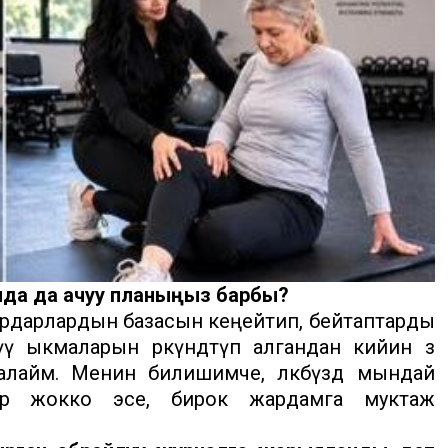
да да ачуу планыңыз барбы?
кардарлардын базасын кеңейтип, бейтаптарды
 ыкмаларын өркүндөтүп алгандан кийин өз
лайм. Менин билишимче, өлкөбүздө мындай
ор жокко эсе, бирок жардамга муктаж