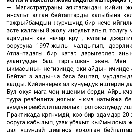
—
Магистратураны аяктагандан кийин ж
инсульт алган бейтаптарды калыбына ке
тажрыйбамдын жүрүшүндө бир нече ийгиликт
эсте калганы 8 жолу инсульт алып, толугу
адамдын көзү начар көрүп, кулагы дээрл
оорусуна 1997-жылы чалдыгып, дээрл
Атлантадагы бир катар дарыгерлер аны
улантуудан баш тартышкан экен. Мен
ыкмасынын негизинде, эки айдын ичинде 
Бейтап өз алдынча баса баштап, мурдагыд
калды. Кийинчерек ал күнүмдүк иштерин да 
Бул окуя мага чоң ишеним берди. Айрыкча,
туура реабилитациялык ыкма натыйжа бе
өзүмдүн реабилитациялык протоколумду ишт
Практикада көргөнүмдөй, кээ бир адамдар 
ооруга кабылып, узак убакыт кыймылсыз ж
дал ушундай диагноз коюлган бейтапт