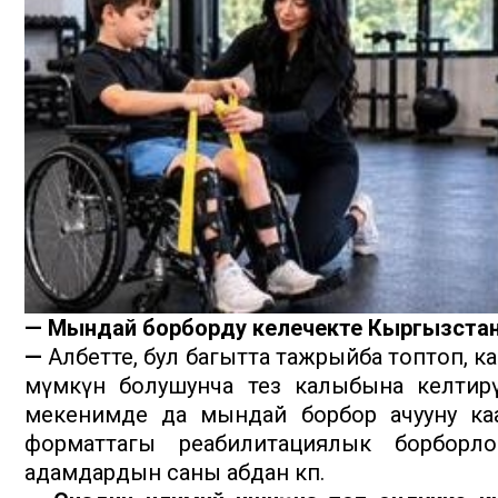
— Мындай борборду келечекте Кыргызстан
—
Албетте, бул багытта тажрыйба топтоп, 
мүмкүн болушунча тез калыбына келтирүү
мекенимде да мындай борбор ачууну каа
форматтагы реабилитациялык борборл
адамдардын саны абдан көп.