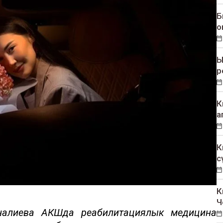
Б
о
Ы
р
К
а
К
с
К
Ч
алиева АКШда реабилитациялык медицина