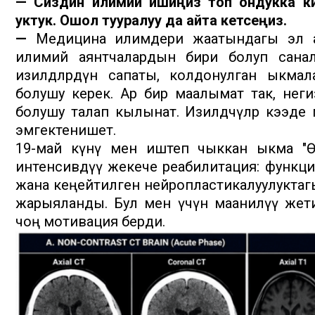
— Сиздин илимий ишиңиз топ ондукка к
уктук. Ошол тууралуу да айта кетсеңиз.
—
Медицина илимдери жаатындагы эл ар
илимий аянтчалардын бири болуп санал
изилдөөлөрдүн сапаты, колдонулган ыкм
болушу керек. Ар бир маалымат так, нег
болушу талап кылынат. Изилдөөчүлөр кээд
эмгектенишет.
19-май күнү мен иштеп чыккан ыкма "Өн
интенсивдүү жекече реабилитация: функци
жана кеңейтилген нейропластикалуулуктагы
жарыяланды. Бул мен үчүн маанилүү жет
чоң мотивация берди.