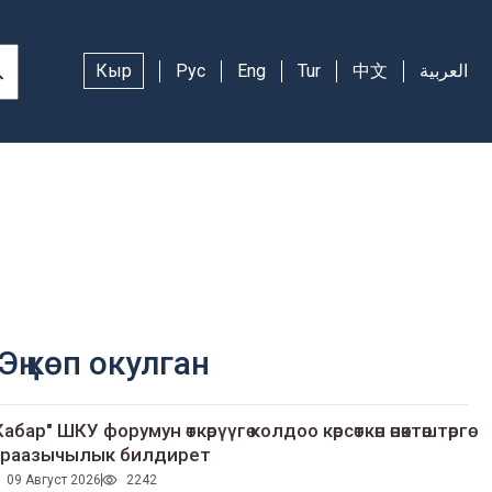
Кыр
Рус
Eng
Tur
中文
العربية
Эң көп окулган
Кабар" ШКУ форумун өткөрүүгө колдоо көрсөткөн өнөктөштөргө
раазычылык билдирет
09 Август 2026
2242