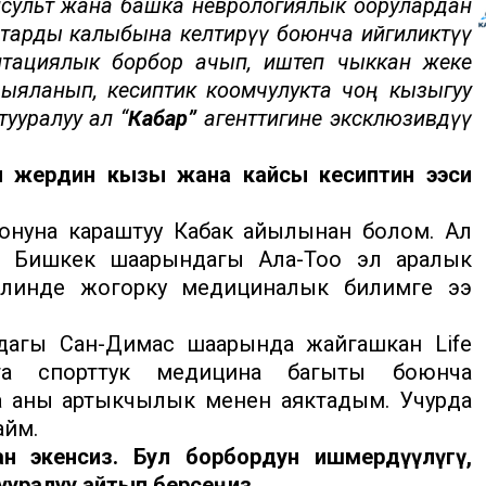
нсульт жана башка неврологиялык оорулардан
тарды калыбына келтирүү боюнча ийгиликтүү
итациялык борбор ачып, иштеп чыккан жеке
яланып, кесиптик коомчулукта чоң кызыгуу
ууралуу ал “
Кабар”
агенттигине эксклюзивдүү
ы жердин кызы жана кайсы кесиптин ээси
онуна караштуу Кабак айылынан болом. Ал
н Бишкек шаарындагы Ала-Тоо эл аралык
илинде жогорку медициналык билимге ээ
агы Сан-Димас шаарында жайгашкан Life
урага спорттук медицина багыты боюнча
 аны артыкчылык менен аяктадым. Учурда
айм.
 экенсиз. Бул борбордун ишмердүүлүгү,
ууралуу айтып берсеңиз.