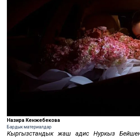
Назира Кенжебекова
Бардык материалдар
Кыргызстандык жаш адис Нуркыз Бейшен