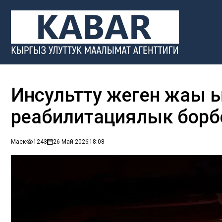
Инсультту жеңген жаңы
реабилитациялык борб
Маек
1243
26 Май 2026
18:08