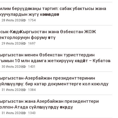
илим берүүдө жаңы тартип: сабак убактысы жана
куучулардын жүгү көзөмөлдөнөт
28 Июль 2026
1754
сык-Көлдө Кыргызстан жана Өзбекстан ЖОЖ
екторлорунун форуму өттү
29 Июль 2026
1697
ыргызстан менен Өзбекстан туристтердин
гымын 10 млн адамга жеткирүүнү көздөйт – Кубатов
30 Июль 2026
1431
ыргызстан-Азербайжан президенттеринин
үйлөшүүлөрү: бир катар документтерге кол коюлду
31 Июль 2026
1384
ыргызстан жана Азербайжан президенттери
олпон-Атада сүйлөшүүлөрдү өткөрдү
31 Июль 2026
1343