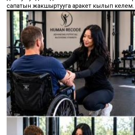
сапатын жакшыртууга аракет кылып келем.