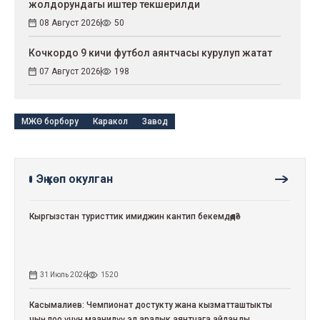
жолдорундагы иштер текшерилди
08 Август 2026
50
Кочкордо 9 кичи футбол аянтчасы курулуп жатат
07 Август 2026
198
МЖӨ борбору
Каракол
Завод
Эң көп окулган
Кыргызстан туристтик имиджин кантип бекемдөөдө?
31 Июль 2026
1520
Касымалиев: Чемпионат достукту жана кызматташтыкты
чыңдоо үчүн маанилүү эл аралык аянтчага айланды