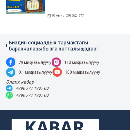
05 Август 2026
377
Биздин социалдык тармактагы
баракчаларыбызга катталыңыздар!
79 миң жазылуучу
110 миң жазылуучу
0.1 миң жазылуучу
100 миң жазылуучу
Элдик кабар
+996 777 1937 00
+996 777 1937 00