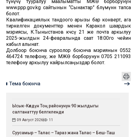
өтүнүчү тууралуу маалыматты МЖӨ борборунун
www.ppp.gov.kg сайтынын “Сынактар” бөлүмүнөн тапса
болот.
Квалификациялык тандоого арызы бар конверт, ага
тиркелген документтер менен Каракол шаардык
мэриясы, К.Тыныстанов көчөсү 21 же почта аркылуу
2025-жылдын 24-февралында саат 18:00го чейин
кабыл алынат.
Долбоор боюнча суроолор боюнча мэриянын 0552
464724 телефону, же МЖӨ борборунун 0705 211093
телефону аркылуу кайрылсаңыздар болот.
Тема боюнча
Ысык-Көлдүн Тоң районунун 90 жылдыгы
салтанаттуу белгиленди
09 Август 2026
11
Суусамыр – Талас – Тараз жана Талас – Беш-Таш