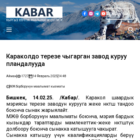
Кыр
Караколдо терезе чыгарган завод куруу
пландалууда
Аймак
1727
14 Февраль 2025
14:48
МЖӨ борборунун маалымат кызматы
Бишкек, 14.02.25. /Кабар/.
Каракол шаардык
мэриясы терезе заводун курууга жеке өнөктөш тандоо
боюнча сынак жарыялайт.
МЖӨ борборунун маалыматы боюнча, мэрия бардык
кызыкдар тараптарды мамлекеттик-жеке өнөктөштүк
долбоору боюнча сынакка катышууга чакырат.
Сынакка катышуу үчүн квалификацияларды берүү