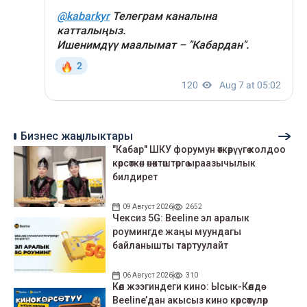
Бизнес жаңылыктары
"Кабар" ШКУ форумун өткөрүүгө колдоо
көрсөткөн өнөктөштөргө ыраазычылык
билдирет
09 Август 2026
2652
Чексиз 5G: Beeline эл аралык
роумингде жаңы муундагы
байланышты тартуулайт
06 Август 2026
310
Көл жээгиндеги кино: Ысык-Көлдө
Beeline’дан акысыз кино көрсөтүлөр