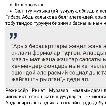
Кол өнөрчүлүк
Салттуу музыка (айтуучулук, абаздык-а
Гүлбара Абдыкалыкова белгилегендей, арыз
тобу тандоо турунун биринчи баскычынын 
“Арыз берүү шарттары жеңил жана ж
онлайн формалар түзүлгөн. Алард
маалымат жана жаштар саясаты ми
көчмөндөр оюндарынын катчылыг
ошондой эле расмий социалдык 
жайгаштырылган”,- деди ал.
Режиссёр Ринат Мурзаев маалымдаганд
ийгиликтүү өткөн катышуучуларга 1-7-июн
Анда кыргызстандыктар онлайн түрдө добуш