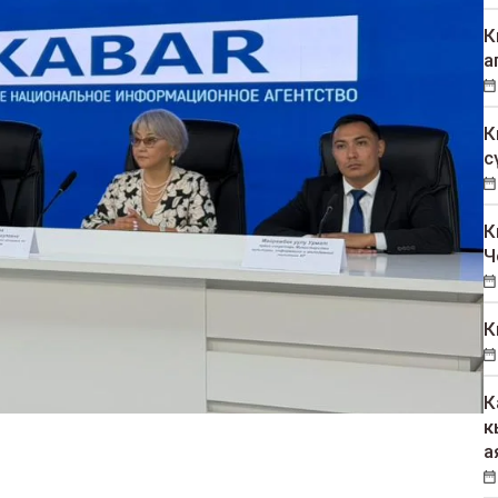
К
а
К
с
К
Ч
К
К
к
а