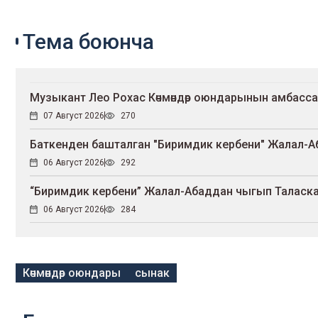
Тема боюнча
Музыкант Лео Рохас Көчмөндөр оюндарынын амбасс
07 Август 2026
270
Баткенден башталган "Биримдик кербени" Жалал-А
06 Август 2026
292
“Биримдик кербени” Жалал-Абаддан чыгып Таласк
06 Август 2026
284
Көчмөндөр оюндары
сынак