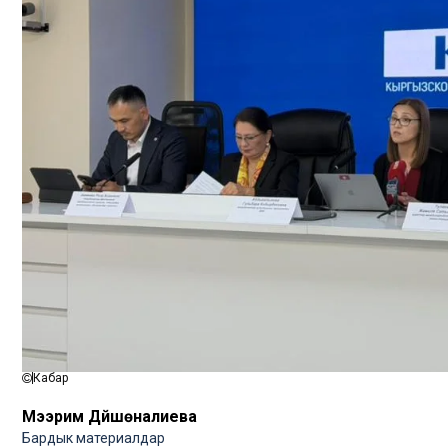
Кабар
Мээрим Дүйшөналиева
Бардык материалдар