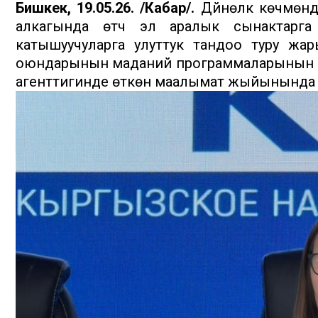
Бишкек, 19.05.26. /Кабар/.
Дүйнөлүк көчмө
алкагында өтүүчү эл аралык сынактар
катышуучуларга улуттук тандоо туру жар
оюндарынын маданий программаларынын ко
агенттигинде өткөн маалымат жыйынында