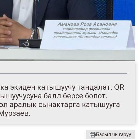
ка экиден катышуучу тандалат. QR
атышуучусуна балл берсе болот.
 эл аралык сынактарга катышууга
 Мурзаев.
Басып чыгаруу