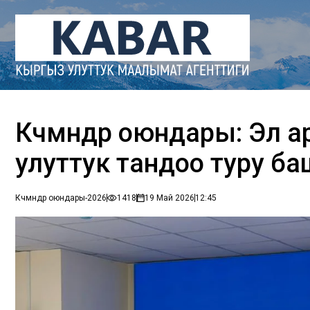
Көчмөндөр оюндары: Эл 
улуттук тандоо туру б
Көчмөндөр оюндары-2026
1418
19 Май 2026
12:45