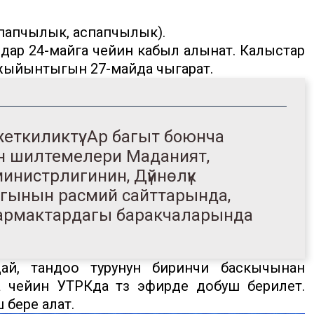
спапчылык, аспапчылык).
дар 24-майга чейин кабыл алынат. Калыстар
жыйынтыгын 27-майда чыгарат.
еткиликтүү. Ар багыт боюнча
ын шилтемелери Маданият,
нистрлигинин, Дүйнөлүк
ынын расмий сайттарында,
тармактардагы баракчаларында
ай, тандоо турунун биринчи баскычынан
га чейин УТРКда түз эфирде добуш берилет.
 бере алат.