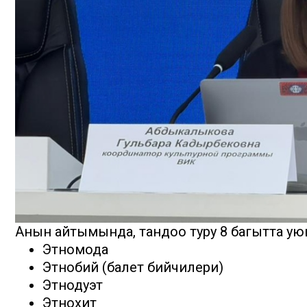
Анын айтымында, тандоо туру 8 багытта ую
Этномода
Этнобий (балет бийчилери)
Этнодуэт
Этнохит