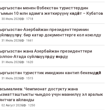
ыргызстан менен Өзбекстан туристтердин
гымын 10 млн адамга жеткирүүнү көздөйт – Кубатов
30 Июль 2026
1718
ыргызстан-Азербайжан президенттеринин
үйлөшүүлөрү: бир катар документтерге кол коюлду
31 Июль 2026
1661
ыргызстан жана Азербайжан президенттери
олпон-Атада сүйлөшүүлөрдү өткөрдү
31 Июль 2026
1620
ыргызстан туристтик имиджин кантип бекемдөөдө?
31 Июль 2026
1515
асымалиев: Чемпионат достукту жана
ызматташтыкты чыңдоо үчүн маанилүү эл аралык
янтчага айланды
02 Август 2026
1250