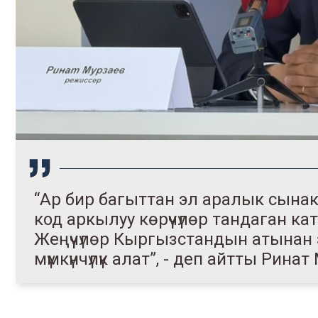
“Ар бир багыттан эл аралык сынак
код аркылуу көрүүчүлөр тандаган к
Жеңүүчүлөр Кыргызстандын атынан
мүмкүнчүлүк алат”, - деп айтты Ринат