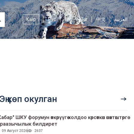
Кыр
Рус
Eng
Tur
中文
العربية
Эң көп окулган
Кабар" ШКУ форумун өткөрүүгө колдоо көрсөткөн өнөктөштөргө
раазычылык билдирет
09 Август 2026
2637