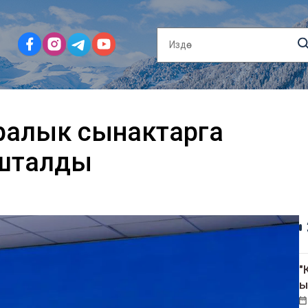
аралык сынактарга
ашталды
"
ы