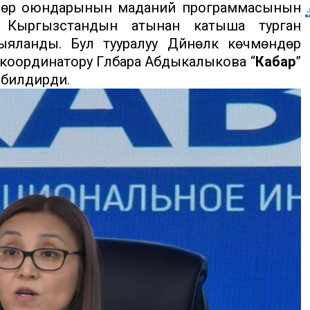
ндөр оюндарынын маданий программасынын
га Кыргызстандын атынан катыша турган
ыяланды. Бул тууралуу Дүйнөлүк көчмөндөр
ординатору Гүлбара Абдыкалыкова “
Кабар
”
 билдирди.