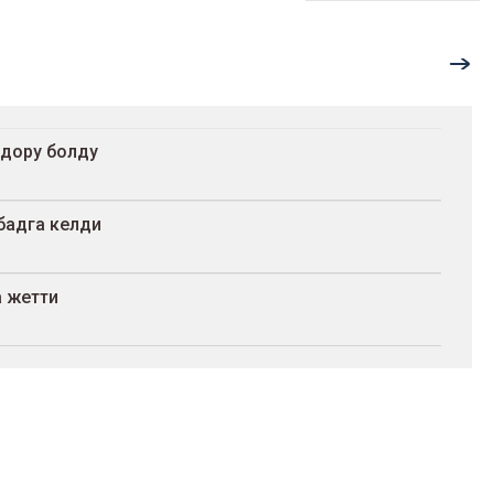
адору болду
бадга келди
а жетти