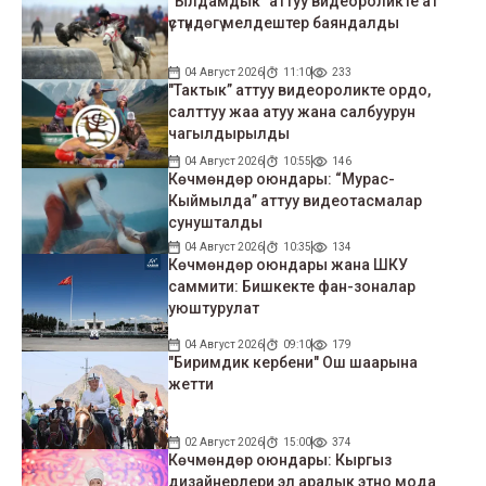
“Ылдамдык” аттуу видеороликте ат
үстүндөгү мелдештер баяндалды
04 Август 2026
11:10
233
"Тактык” аттуу видеороликте ордо,
салттуу жаа атуу жана салбуурун
чагылдырылды
04 Август 2026
10:55
146
Көчмөндөр оюндары: “Мурас-
Кыймылда” аттуу видеотасмалар
сунушталды
04 Август 2026
10:35
134
Көчмөндөр оюндары жана ШКУ
саммити: Бишкекте фан-зоналар
уюштурулат
04 Август 2026
09:10
179
"Биримдик кербени" Ош шаарына
жетти
02 Август 2026
15:00
374
Көчмөндөр оюндары: Кыргыз
дизайнерлери эл аралык этно мода