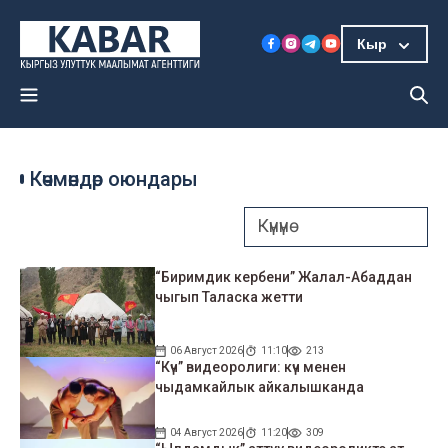
Кыр
Көчмөндөр оюндары
“Биримдик кербени” Жалал-Абаддан
чыгып Таласка жетти
06 Август 2026
11:10
213
“Күч” видеоролиги: күч менен
чыдамкайлык айкалышканда
04 Август 2026
11:20
309