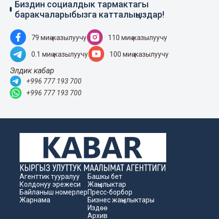
Биздин социалдык тармактагы
баракчаларыбызга катталыңыздар!
79 миң жазылуучу
110 миң жазылуучу
0.1 миң жазылуучу
100 миң жазылуучу
Элдик кабар
+996 777 193 700
+996 777 193 700
Агенттик тууралуу
Башкы бет
Колдонуу эрежеси
Жаңылыктар
Байланыш номерлер
Пресс-борбор
Жарнама
Бизнес жаңылыктары
Издөө
Архив