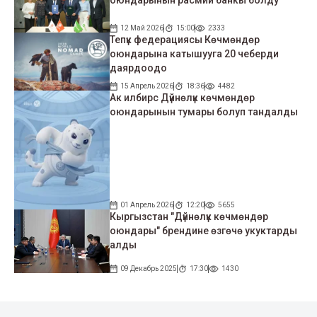
12 Май 2026
15:00
2333
Тепүк федерациясы Көчмөндөр
оюндарына катышууга 20 чеберди
даярдоодо
15 Апрель 2026
18:36
4482
Ак илбирс Дүйнөлүк көчмөндөр
оюндарынын тумары болуп тандалды
01 Апрель 2026
12:20
5655
Кыргызстан "Дүйнөлүк көчмөндөр
оюндары" брендине өзгөчө укуктарды
алды
09 Декабрь 2025
17:30
1430