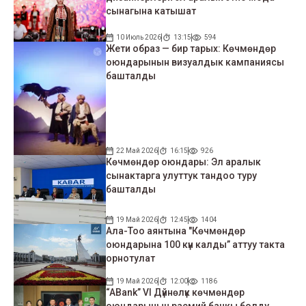
сынагына катышат
10 Июль 2026
13:15
594
Жети образ — бир тарых: Көчмөндөр
оюндарынын визуалдык кампаниясы
башталды
22 Май 2026
16:15
926
Көчмөндөр оюндары: Эл аралык
сынактарга улуттук тандоо туру
башталды
19 Май 2026
12:45
1404
Ала-Тоо аянтына "Көчмөндөр
оюндарына 100 күн калды” аттуу такта
орнотулат
19 Май 2026
12:00
1186
“ABank” VI Дүйнөлүк көчмөндөр
оюндарынын расмий банкы болду