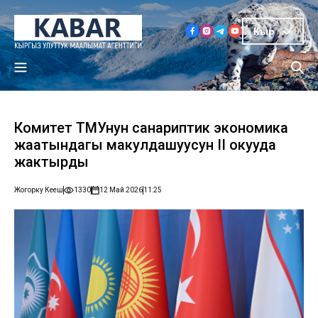
Кыр
Комитет ТМУнун санариптик экономика
жаатындагы макулдашуусун II окууда
жактырды
Жогорку Кеңеш
1330
12 Май 2026
11:25