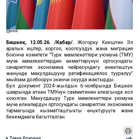
WWW
Бишкек, 12.05.26. /Кабар/.
Жогорку Кеңештин Эл
аралык иштер, коргоо, коопсуздук жана миграция
боюнча комитети "Түрк мамлекеттери уюмуна (ТМУ)
мүчө мамлекеттердин өкмөттөрүнүн ортосундагы
санариптик экономика чөйрөсүндөгү өнөктөштүк
жөнүндө макулдашууну ратификациялоо тууралуу"
мыйзам долбоорун экинчи окууда жактырды.
Бул документ 2024-жылдын 6-ноябрында Бишкек
шаарында өткөн ТМУнун саммитинин алкагында кол
коюлган. Макулдашуу Түрк мамлекеттери уюмуна
мүчө өлкөлөрдүн ортосундагы санариптик экономика
тармагында кызматташтыкты өнүктүрүүгө жана
бекемдөөгө багытталган.
Тема боюнча