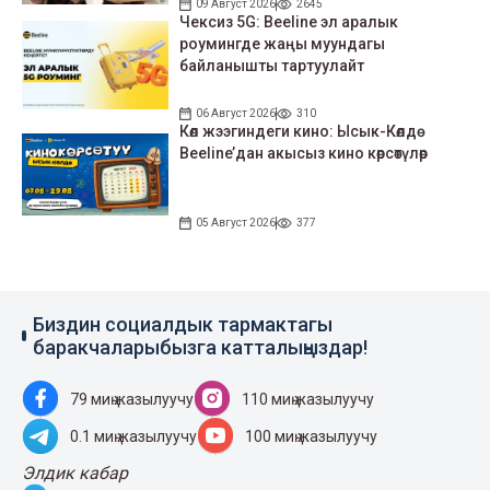
09 Август 2026
2645
Чексиз 5G: Beeline эл аралык
роумингде жаңы муундагы
байланышты тартуулайт
06 Август 2026
310
Көл жээгиндеги кино: Ысык-Көлдө
Beeline’дан акысыз кино көрсөтүлөр
05 Август 2026
377
Биздин социалдык тармактагы
баракчаларыбызга катталыңыздар!
79 миң жазылуучу
110 миң жазылуучу
0.1 миң жазылуучу
100 миң жазылуучу
Элдик кабар