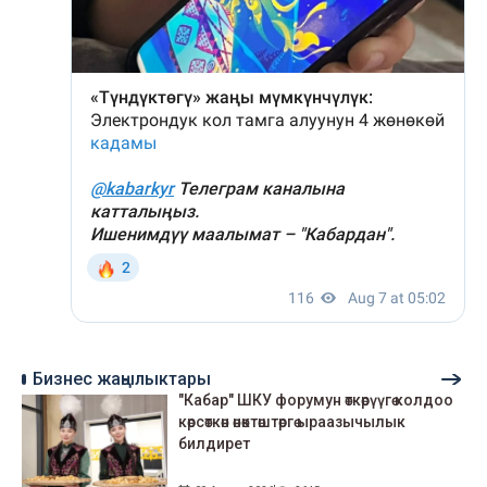
Бизнес жаңылыктары
"Кабар" ШКУ форумун өткөрүүгө колдоо
көрсөткөн өнөктөштөргө ыраазычылык
билдирет