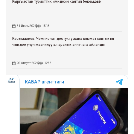
Кыргызстан туристтик имиджин кантип бекемдөөдө?
31 Июль 2026
1518
Касымалиев: Чемпионат достукту жана кызматташтыкты
чыңдоо үчүн маанилүү эл аралык аянтчага айланды
02 Август 2026
1253