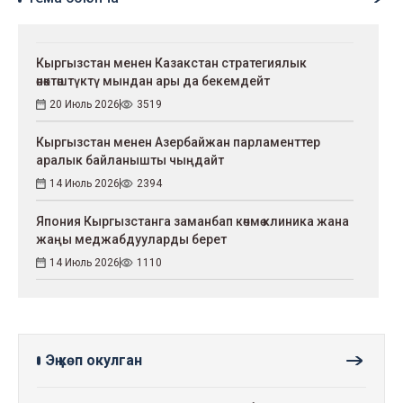
Кыргызстан менен Казакстан стратегиялык
өнөктөштүктү мындан ары да бекемдейт
20 Июль 2026
3519
Кыргызстан менен Азербайжан парламенттер
аралык байланышты чыңдайт
14 Июль 2026
2394
Япония Кыргызстанга заманбап көчмө клиника жана
жаңы меджабдууларды берет
14 Июль 2026
1110
Эң көп окулган