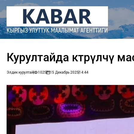
Курултайда көтөрүлчү м
Элдик курултай
1025
15 Декабрь 2025
14:44