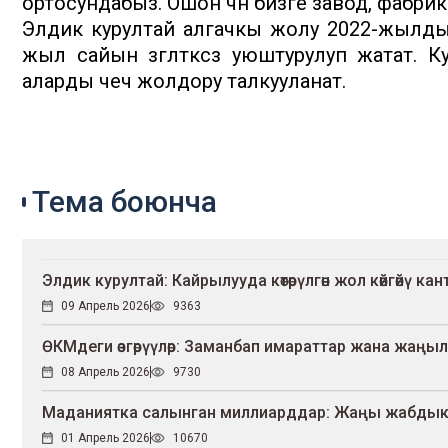
ортосундабыз. Ошон үчүн бизге завод, фабрика
Элдик курултай алгачкы жолу 2022-жылды
жыл сайын үзгүлтүксүз уюштурулуп жатат. К
аларды чечүү жолдору талкууланат.
Тема боюнча
Элдик курултай: Кайрылууда көтөрүлгөн жол көйгөйү кан
09 Апрель 2026
9363
ӨКМдеги өзгөрүүлөр: Заманбап имараттар жана жаңы
08 Апрель 2026
9730
Маданиятка салынган миллиарддар: Жаңы жабдыкта
01 Апрель 2026
10670