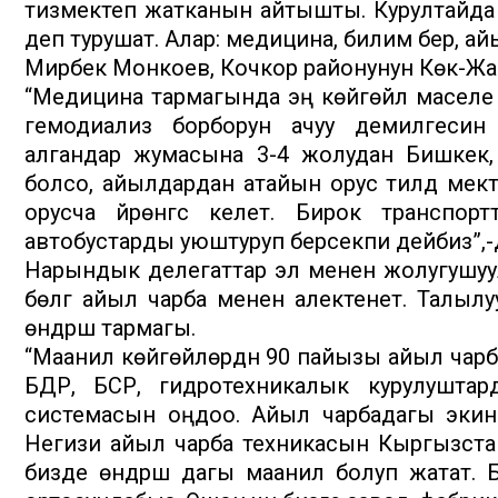
тизмектеп жатканын айтышты. Курултайда н
деп турушат. Алар: медицина, билим берүү, а
Мирбек Монкоев, Кочкор районунун Көк-Жа
“Медицина тармагында эң көйгөйлүү маселе 
гемодиализ борборун ачуу демилгесин 
алгандар жумасына 3-4 жолудан Бишкек, 
болсо, айылдардан атайын орус тилдүү мек
орусча үйрөнгүсү келет. Бирок транспо
автобустарды уюштуруп берсекпи дейбиз”,-
Нарындык делегаттар эл менен жолугушуул
бөлүгү айыл чарба менен алектенет. Талы
өндүрүш тармагы.
“Маанилүү көйгөйлөрдүн 90 пайызы айыл чарб
БДР, БСР, гидротехникалык курулуштарды
системасын оңдоо. Айыл чарбадагы экинч
Негизи айыл чарба техникасын Кыргызст
бизде өндүрүш дагы маанилүү болуп жатат