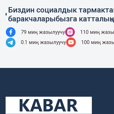
Биздин социалдык тармакт
баракчаларыбызга катталың
79 миң жазылуучу
110 миң жазы
0.1 миң жазылуучу
100 миң жаз