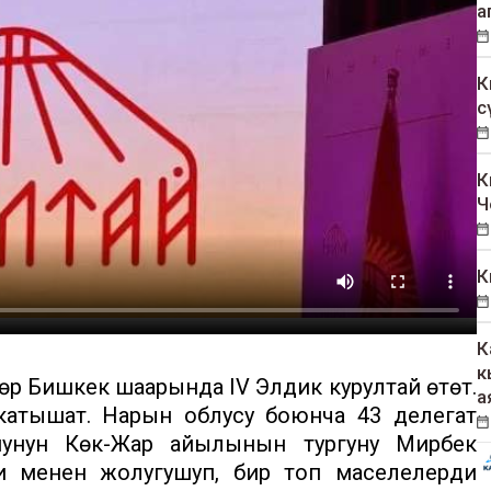
а
К
с
К
Ч
К
К
к
өрү Бишкек шаарында IV Элдик курултай өтөт.
а
 катышат. Нарын облусу боюнча 43 делегат
нунун Көк-Жар айылынын тургуну Мирбек
и менен жолугушуп, бир топ маселелерди