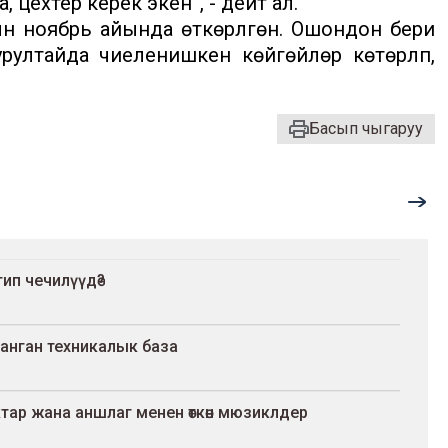
, цехтер керек экен”, - дейт ал.
н ноябрь айында өткөрүлгөн. Ошондон бери
урултайда чиеленишкен көйгөйлөр көтөрүлүп,
Басып чыгаруу
тип чечилүүдө?
ланган техникалык база
р жана аншлаг менен өткөн мюзиклдер