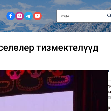
аселелер тизмектелүүдө
"
ы
К