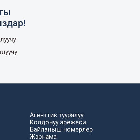
агы
ыздар!
луучу
ылуучу
Агенттик тууралуу
Колдонуу эрежеси
Байланыш номерлер
Жарнама