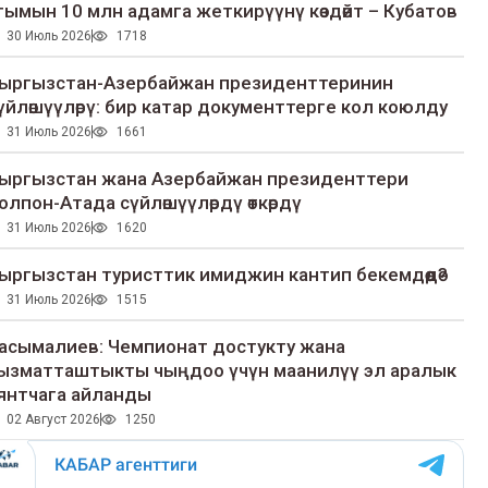
гымын 10 млн адамга жеткирүүнү көздөйт – Кубатов
30 Июль 2026
1718
ыргызстан-Азербайжан президенттеринин
үйлөшүүлөрү: бир катар документтерге кол коюлду
31 Июль 2026
1661
ыргызстан жана Азербайжан президенттери
олпон-Атада сүйлөшүүлөрдү өткөрдү
31 Июль 2026
1620
ыргызстан туристтик имиджин кантип бекемдөөдө?
31 Июль 2026
1515
асымалиев: Чемпионат достукту жана
ызматташтыкты чыңдоо үчүн маанилүү эл аралык
янтчага айланды
02 Август 2026
1250