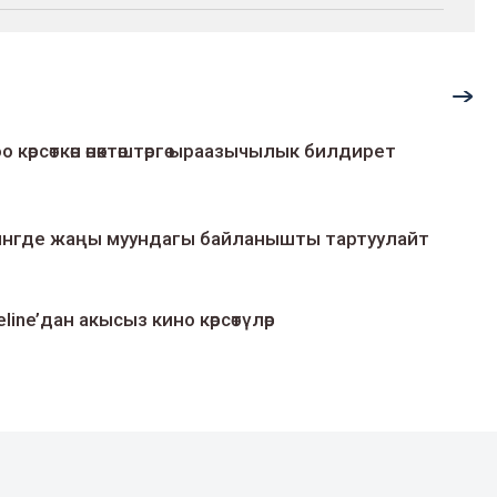
о көрсөткөн өнөктөштөргө ыраазычылык билдирет
умингде жаңы муундагы байланышты тартуулайт
line’дан акысыз кино көрсөтүлөр