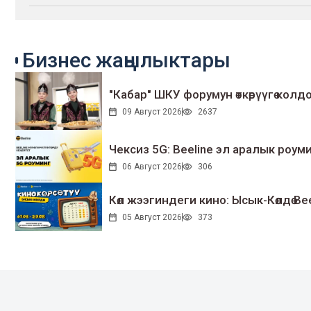
Бизнес жаңылыктары
"Кабар" ШКУ форумун өткөрүүгө колдо
09 Август 2026
2637
Чексиз 5G: Beeline эл аралык ро
06 Август 2026
306
Көл жээгиндеги кино: Ысык-Көлдө Bee
05 Август 2026
373