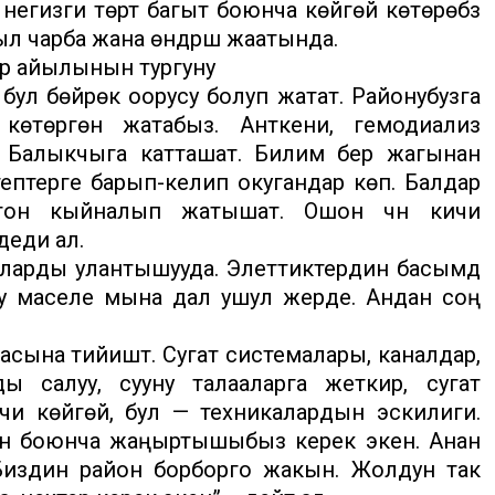
егизги төрт багыт боюнча көйгөй көтөрөбүз
йыл чарба жана өндүрүш жаатында.
р айылынын тургуну
бул бөйрөк оорусу болуп жатат. Районубузга
көтөргөнү жатабыз. Анткени, гемодиализ
Балыкчыга катташат. Билим берүү жагынан
тептерге барып-келип окугандар көп. Балдар
рттон кыйналып жатышат. Ошон үчүн кичи
деди ал.
арды улантышууда. Элеттиктердин басымдүү
луу маселе мына дал ушул жерде. Андан соң
асына тийиштүү. Сугат системалары, каналдар,
 салуу, сууну талааларга жеткирүү, сугат
и көйгөй, бул — техникалардын эскилиги.
ан боюнча жаңыртышыбыз керек экен. Анан
. Биздин район борборго жакын. Жолдун так