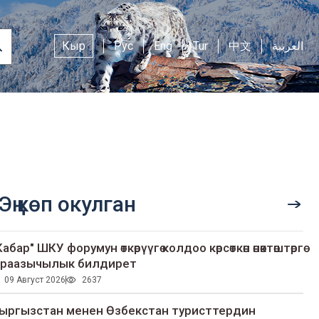
Кыр
Рус
Eng
Tur
中文
العربية
Эң көп окулган
Кабар" ШКУ форумун өткөрүүгө колдоо көрсөткөн өнөктөштөргө
раазычылык билдирет
09 Август 2026
2637
ыргызстан менен Өзбекстан туристтердин