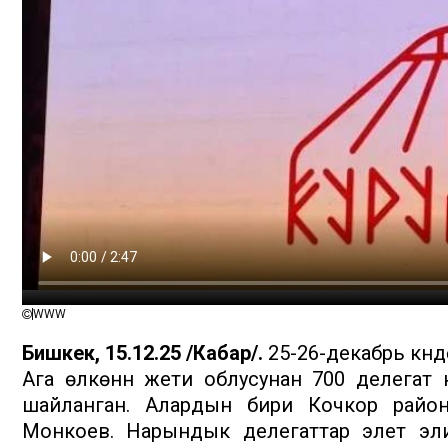
WWW
Бишкек, 15.12.25 /Кабар/.
25-26-декабрь күнд
Ага өлкөнүн жети облусунан 700 делегат
шайланган. Алардын бири Кочкор райо
Монкоев. Нарындык делегаттар элет эл