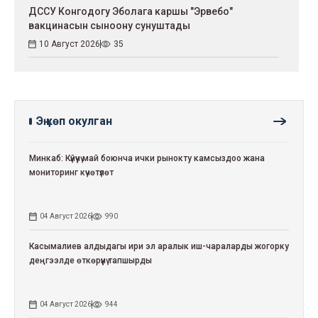
ДССУ Конгодогу Эболага каршы "Эрвебо"
вакцинасын сыноону сунуштады
10 Август 2026
35
Эң көп окулган
Минкаб: Күйүүчү май боюнча ички рынокту камсыздоо жана
мониторинг күчөтүлөт
04 Август 2026
990
Касымалиев алдыдагы ири эл аралык иш-чараларды жогорку
деңгээлде өткөрүүнү тапшырды
04 Август 2026
944