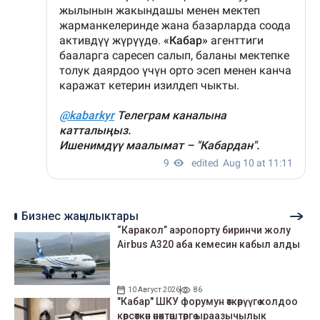
Бизнес жаңылыктары
“Каракол” аэропорту биринчи жолу
Airbus A320 аба кемесин кабыл алды
10 Август 2026
86
"Кабар" ШКУ форумун өткөрүүгө колдоо
көрсөткөн өнөктөштөргө ыраазычылык