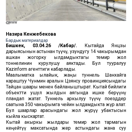
WWW
Назира Кенжебекова
Бардык материалдар
Бишкек, 03.04.26 /Кабар/.
Кытайда Янцзы
дарыясынын астынан өтүүчү, узундугу 14 чакырымдан
ашкан жогорку ылдамдыктагы темир жол
тоннелинин курулушу аяктады. Бул тууралуу
Kazinform агенттиги кабарлады.
Маалыматка ылайык, жаңы туннель Шанхайга
караштуу Чунмин аралын Цзянсу провинциясындагы
Тайцан шаары менен байланыштырат. Кытай бийлиги
объектти ушул жылдын аягында ишке берүүнү
пландап жатат. Туннель аркылуу өтүүчү поезддер
саатына 350 чакырымга чейин ылдамдыкта жүрө алат.
Бул шаарлар арасындагы жол жүрүү убактысын
кыйла кыскартат.
Кытай акыркы жылдары темир жол тармагын
кеңейтүү максатында жер астындагы жана суу