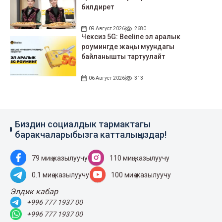
билдирет
09 Август 2026
2680
Чексиз 5G: Beeline эл аралык
роумингде жаңы муундагы
байланышты тартуулайт
06 Август 2026
313
Биздин социалдык тармактагы
баракчаларыбызга катталыңыздар!
79 миң жазылуучу
110 миң жазылуучу
0.1 миң жазылуучу
100 миң жазылуучу
Элдик кабар
+996 777 1937 00
+996 777 1937 00