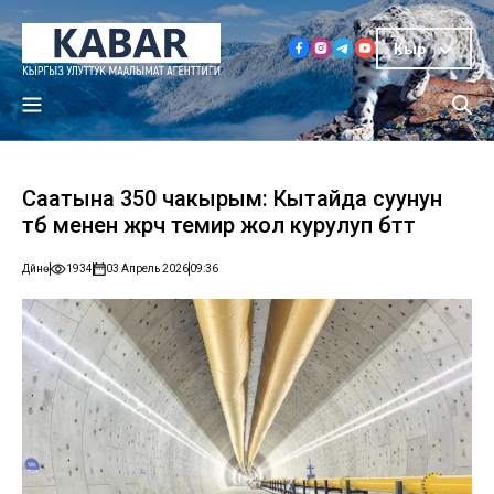
Кыр
Саатына 350 чакырым: Кытайда суунун
түбү менен жүрүүчү темир жол курулуп бүттү
Дүйнө
1934
03 Апрель 2026
09:36