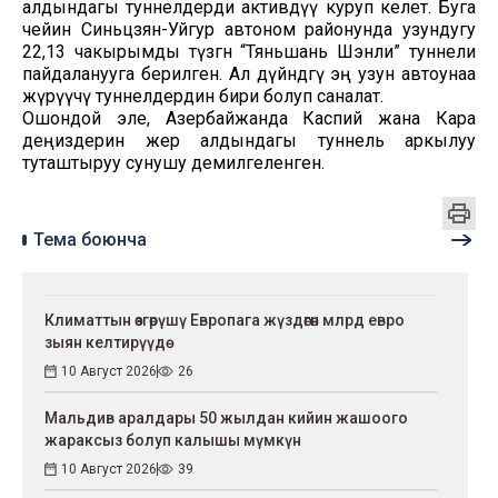
алдындагы туннелдерди активдүү куруп келет. Буга
чейин Синьцзян-Уйгур автоном районунда узундугу
22,13 чакырымды түзгөн “Тяньшань Шэнли” туннели
пайдаланууга берилген. Ал дүйнөдөгү эң узун автоунаа
жүрүүчү туннелдердин бири болуп саналат.
Ошондой эле, Азербайжанда Каспий жана Кара
деңиздерин жер алдындагы туннель аркылуу
туташтыруу сунушу демилгеленген.
Тема боюнча
Климаттын өзгөрүшү Европага жүздөгөн млрд евро
зыян келтирүүдө
10 Август 2026
26
Мальдив аралдары 50 жылдан кийин жашоого
жараксыз болуп калышы мүмкүн
10 Август 2026
39