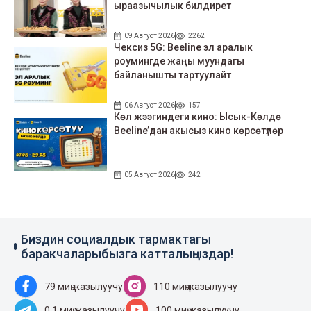
ыраазычылык билдирет
09 Август 2026
2262
Чексиз 5G: Beeline эл аралык
роумингде жаңы муундагы
байланышты тартуулайт
06 Август 2026
157
Көл жээгиндеги кино: Ысык-Көлдө
Beeline’дан акысыз кино көрсөтүлөр
05 Август 2026
242
Биздин социалдык тармактагы
баракчаларыбызга катталыңыздар!
79 миң жазылуучу
110 миң жазылуучу
0.1 миң жазылуучу
100 миң жазылуучу