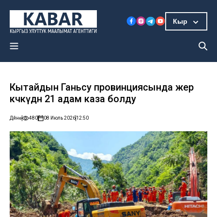
Кыр
Кытайдын Ганьсу провинциясында жер
көчкүдөн 21 адам каза болду
Дүйнө
480
08 Июль 2026
12:50