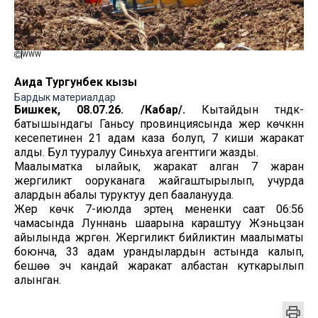
WWW
Аида Тургунбек кызы
Бардык материалдар
Бишкек, 08.07.26. /Кабар/.
Кытайдын түндүк-
батышындагы Ганьсу провинциясында жер көчкүнүн
кесепетинен 21 адам каза болуп, 7 киши жаракат
алды. Бул тууралуу Синьхуа агенттиги жазды.
Маалыматка ылайык, жаракат алган 7 жаран
жергиликтүү ооруканага жайгаштырылып, учурда
алардын абалы туруктуу деп бааланууда.
Жер көчкү 7-июлда эртең мененки саат 06:56
чамасында Луннань шаарына караштуу Жэньцзан
айылында жүргөн. Жергиликтүү бийликтин маалыматы
боюнча, 33 адам урандылардын астында калып,
бешөө эч кандай жаракат албастан куткарылып
алынган.