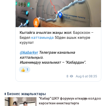
Бизнес жаңылыктары
"Кабар" ШКУ форумун өткөрүүгө колдоо
көрсөткөн өнөктөштөргө