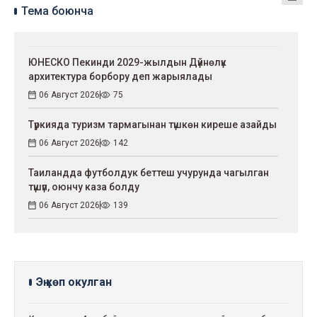
Тема боюнча
ЮНЕСКО Пекинди 2029-жылдын Дүйнөлүк
архитектура борбору деп жарыялады
06 Август 2026
75
Түркияда туризм тармагынан түшкөн киреше азайды
06 Август 2026
142
Таиландда футболдук беттеш учурунда чагылган
түшүп, оюнчу каза болду
06 Август 2026
139
Эң көп окулган