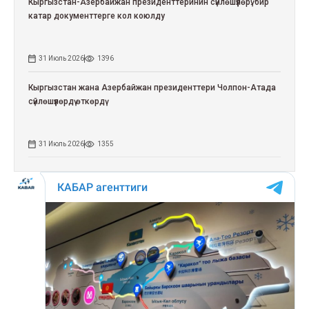
Кыргызстан-Азербайжан президенттеринин сүйлөшүүлөрү: бир
катар документтерге кол коюлду
31 Июль 2026
1396
Кыргызстан жана Азербайжан президенттери Чолпон-Атада
сүйлөшүүлөрдү өткөрдү
31 Июль 2026
1355