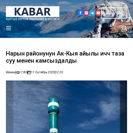
Кыр
Нарын районунун Ак-Кыя айылы ичүүчү таза
суу менен камсыздалды
Аймак
1186
11 Октябрь 2025
12:20