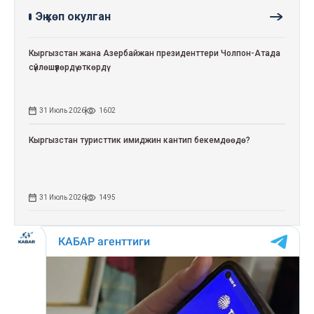
Эң көп окулган
Кыргызстан жана Азербайжан президенттери Чолпон-Атада
сүйлөшүүлөрдү өткөрдү
31 Июль 2026
1602
Кыргызстан туристтик имиджин кантип бекемдөөдө?
31 Июль 2026
1495