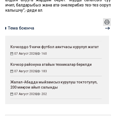
ичип, балдарыбыз жана ата-энелерибиз тез-тез ооруп
калышчу”,-деди ал.
Тема боюнча
Кочкордо 9 кичи футбол аянтчасы курулуп жатат
07 Август 2026
160
Кочкор районуна атайын техникалар берилди
07 Август 2026
183
Жалал-Абадда мыйзамсыз курулуш токтотулуп,
200 миң сом айып салынды
07 Август 2026
202