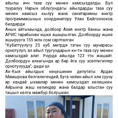
айылы ичүүчү таза суу менен камсыздалды. Бул
тууралуу Нарын облусундагы айылдарды таза суу
менен камсыз кылуу жана санитарияны өнүктүрүү
программасынын координатору Улан Байгончоков
билдирди.
Анын айтымында, долбоор Азия өнүктүрүү банкы жана
АРИС тарабынан ишке ашырылган. Долбоорду ишке
ашырууга 155 млн сом сарпталган.
"Кубаттуулугу 25 куб метрди түзгөн суу мунарасы
орнотулуп, ал айыл тургундарын күнү-түнү таза суу менен
камсыздай алат. Учурда айылда 123 түтүн жашайт.
Долбоордун алкагында ар бир үйгө суу эсептегичтер
орнотулууда",-деди ал.
Ак-Кыя айылдык кеңешинин депутаты Ардак
Мамырова белгилегендей, буга чейин айыл эли сууну
ар кандай ыкмалар менен камсыздап келишкен.
Айрыкча жаш келиндер жана балдар алыстан суу
ташып келүүгө мажбур болушкан.