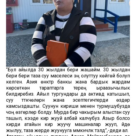
“Бул айылда 30 жылдан бери жашайм. 30 жылдан
бери бери таза суу маселеси эң олуттуу көйгөй болуп
келген. Азия өнүктүрүү банкы жана бардык жардам
көрсөткөн тараптарга терең ыраазычылык
билдиребиз. Айыл тургундары да активдүү катышып,
суу түтүкчөлөрүн жана эсептегичтерди өздөрү
камсыздашты. Суунун кириши менен турмушубузда
чоң өзгөрүүлөр болду. Мурда бир чакырым алыстан суу
ташып, кээде кир жууй албай калчубуз. Азыр болсо
кирди атайын кир жуучу машиналар жууп, үйдө
жылуу, таза жерде жуунууга мүмкүнчүлүк түзүлдү”,-деди ал.