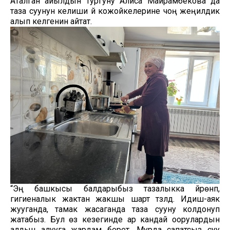
Аталган айылдын тургуну Алиса Майрамбекова да
таза суунун келиши үй кожойкелерине чоң жеңилдик
алып келгенин айтат.
“Эң башкысы балдарыбыз тазалыкка үйрөнүп,
гигиеналык жактан жакшы шарт түзүлдү. Идиш-аяк
жууганда, тамак жасаганда таза сууну колдонуп
жатабыз. Бул өз кезегинде ар кандай оорулардын
алдын алууга жардам берет. Мурда сапатсыз суу