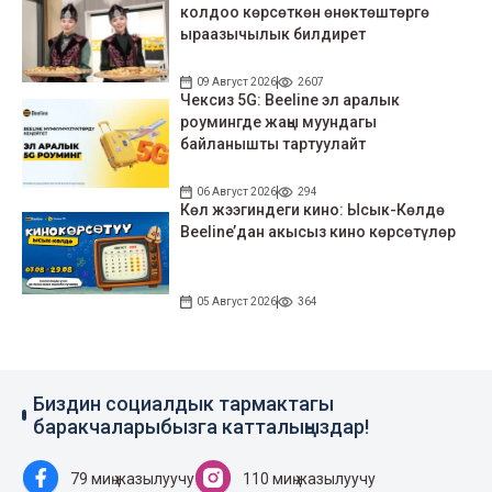
колдоо көрсөткөн өнөктөштөргө
ыраазычылык билдирет
09 Август 2026
2607
Чексиз 5G: Beeline эл аралык
роумингде жаңы муундагы
байланышты тартуулайт
06 Август 2026
294
Көл жээгиндеги кино: Ысык-Көлдө
Beeline’дан акысыз кино көрсөтүлөр
05 Август 2026
364
Биздин социалдык тармактагы
баракчаларыбызга катталыңыздар!
79 миң жазылуучу
110 миң жазылуучу